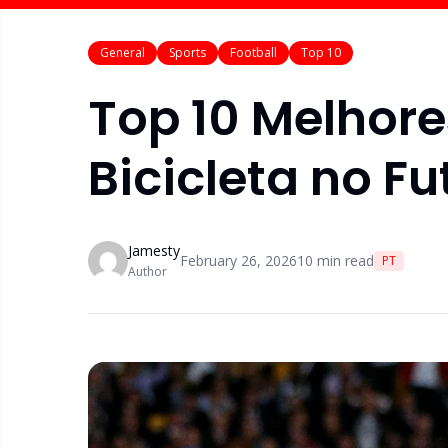
General
Sports
Football
Top 10
Top 10 Melhore
Bicicleta no F
Jamesty
February 26, 2026
10
min read
PT
Author