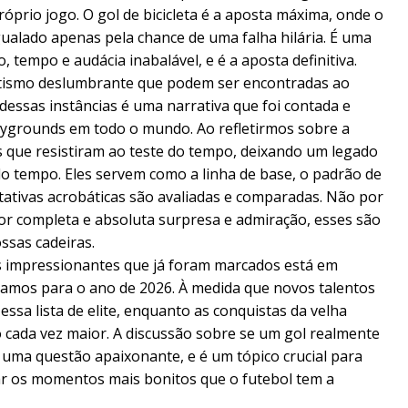
óprio jogo. O gol de bicicleta é a aposta máxima, onde o
gualado apenas pela chance de uma falha hilária. É uma
 tempo e audácia inabalável, e é a aposta definitiva.
ntismo deslumbrante que podem ser encontradas ao
dessas instâncias é uma narrativa que foi contada e
laygrounds em todo o mundo. Ao refletirmos sobre a
ls que resistiram ao teste do tempo, deixando um legado
 tempo. Eles servem como a linha de base, o padrão de
ntativas acrobáticas são avaliadas e comparadas. Não por
r completa e absoluta surpresa e admiração, esses são
ssas cadeiras.
s impressionantes que já foram marcados está em
amos para o ano de 2026. À medida que novos talentos
ssa lista de elite, enquanto as conquistas da velha
cada vez maior. A discussão sobre se um gol realmente
 uma questão apaixonante, e é um tópico crucial para
iar os momentos mais bonitos que o futebol tem a