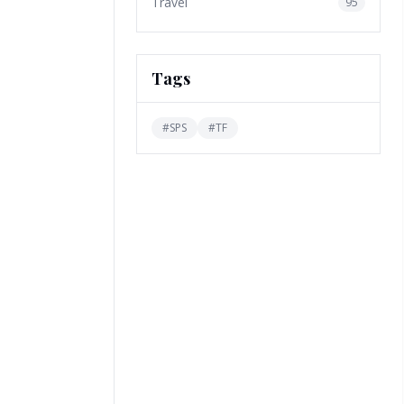
Travel
95
Tags
#
SPS
#
TF