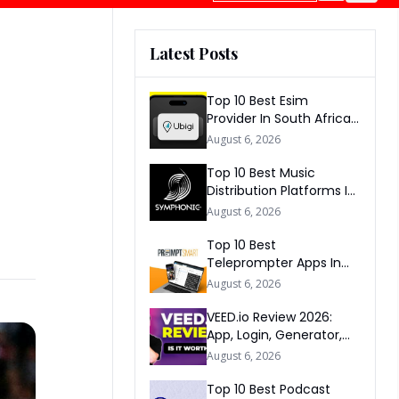
Latest Posts
Top 10 Best Esim
Provider In South Africa
2026
August 6, 2026
Top 10 Best Music
Distribution Platforms In
The World 2026
August 6, 2026
Top 10 Best
Teleprompter Apps In
2026
August 6, 2026
VEED.io Review 2026:
App, Login, Generator,
Download, AI & FAQs
August 6, 2026
Top 10 Best Podcast