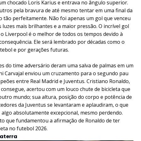
um chocado Loris Karius e entrava no ângulo superior.
outros pela bravura de até mesmo tentar em uma final da
o tão perfeitamente. Não foi apenas um gol que venceu
s luzes mais brilhantes e a maior pressão. O incrível gol
 o Liverpool é o melhor de todos os tempos devido à
 consequência. Ele será lembrado por décadas como o
utebol e por gerações futuras.
dores do time adversário deram uma salva de palmas em um
Dani Carvajal enviou um cruzamento para o segundo pau
peões entre Real Madrid e Juventus. Cristiano Ronaldo,
 consegue, acertou com um louco chute de bicicleta que
e outro mundo; sua altura, posição do corpo e potência de
cedores da Juventus se levantaram e aplaudiram, o que
sto algo absolutamente excepcional, mesmo perdendo.
to que fundamentou a afirmação de Ronaldo de ter
eta no futebol 2026.
laterra