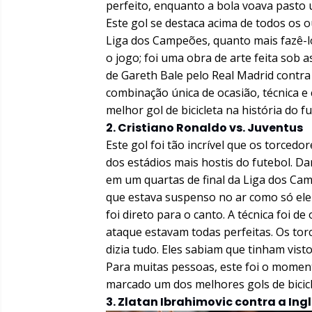
perfeito, enquanto a bola voava pasto 
Este gol se destaca acima de todos os 
Liga dos Campeões, quanto mais fazê-l
o jogo; foi uma obra de arte feita sob a
de Gareth Bale pelo Real Madrid contra
combinação única de ocasião, técnica e
melhor gol de bicicleta na história do f
2. Cristiano Ronaldo vs. Juventus
Este gol foi tão incrível que os torce
dos estádios mais hostis do futebol. 
em um quartas de final da Liga dos Cam
que estava suspenso no ar como só ele
foi direto para o canto. A técnica foi d
ataque estavam todas perfeitas. Os tor
dizia tudo. Eles sabiam que tinham vi
Para muitas pessoas, este foi o momen
marcado um dos melhores gols de bicicl
3. Zlatan Ibrahimovic contra a Ing