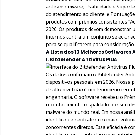
antiransomware; Usabilidade e Suporte 
do atendimento ao cliente; e Pontuaçõ
produtos com prêmios consistentes "Adva
2026. Os produtos devem demonstrar u
internos contra um conjunto selecion
para se qualificarem para consideração.
A Lista dos 10 Melhores Softwares
1. Bitdefender Antivirus Plus
Os dados confirmam o Bitdefender Antiv
dispositivos pessoais em 2026. Nossa 
de alto nível não é um fenômeno recen
engenharia. O software recebeu o Prêm
reconhecimento respaldado por seu de
malware do mundo real. Em nossa análi
identificou e neutralizou o maior vol
concorrentes diretos. Essa eficácia é 
identifica como a interface mais intuit