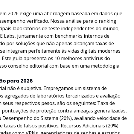
us em 2026 exige uma abordagem baseada em dados que
esempenho verificado. Nossa análise para o ranking
ncipais laboratórios de teste independentes do mundo,
SE Labs, juntamente com benchmarks internos de
ido por soluções que não apenas alcançam taxas de
se integram perfeitamente às vidas digitais modernas
ste guia apresenta os 10 melhores antivírus do
osso conselho editorial com base em uma metodologia
ão para 2026
orial não é subjetiva. Empregamos um sistema de
 agregados de laboratórios terceirizados e avaliação
om seus respectivos pesos, são os seguintes: Taxa de
 pontuações de proteção contra ameaças generalizadas,
no Desempenho do Sistema (20%), avaliando velocidade de
e taxas de falsos positivos; Recursos Adicionais (20%),
gradas como VPNs, gerenciadores de senhas e escudos