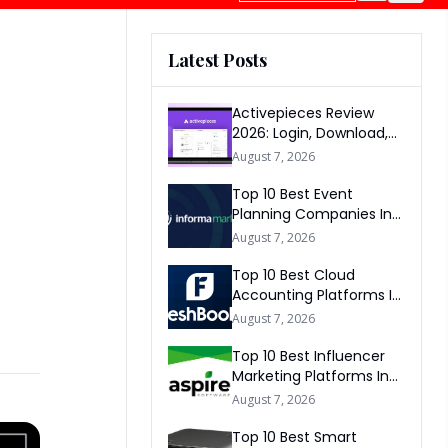
Latest Posts
Activepieces Review
2026: Login, Download,
AI, Pricing, Automation &
August 7, 2026
FAQs
Top 10 Best Event
Planning Companies In
The World 2026
August 7, 2026
Top 10 Best Cloud
Accounting Platforms In
The World 2026
August 7, 2026
Top 10 Best Influencer
Marketing Platforms In
The World 2026
August 7, 2026
Top 10 Best Smart