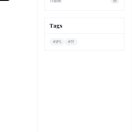
Travel
95
Tags
#
SPS
#
TF