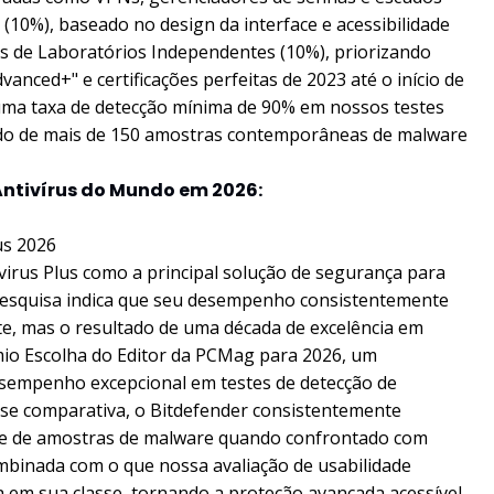
(10%), baseado no design da interface e acessibilidade
es de Laboratórios Independentes (10%), priorizando
nced+" e certificações perfeitas de 2023 até o início de
ma taxa de detecção mínima de 90% em nossos testes
ado de mais de 150 amostras contemporâneas de malware
 Antivírus do Mundo em 2026:
irus Plus como a principal solução de segurança para
pesquisa indica que seu desempenho consistentemente
te, mas o resultado de uma década de excelência em
io Escolha do Editor da PCMag para 2026, um
sempenho excepcional em testes de detecção de
se comparativa, o Bitdefender consistentemente
ume de amostras de malware quando confrontado com
combinada com o que nossa avaliação de usabilidade
iva em sua classe, tornando a proteção avançada acessível