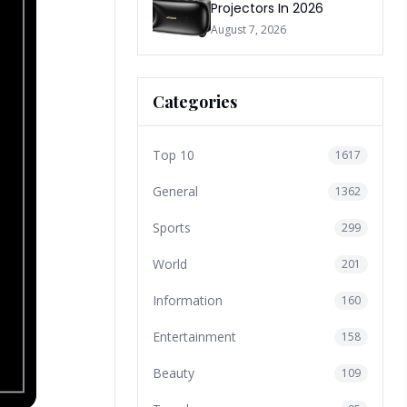
Projectors In 2026
August 7, 2026
Categories
Top 10
1617
General
1362
Sports
299
World
201
Information
160
Entertainment
158
Beauty
109