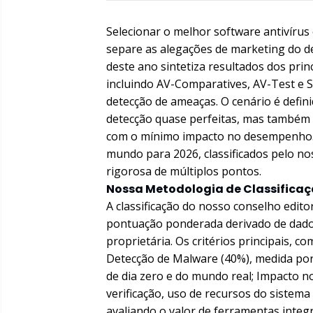
Selecionar o melhor software antivír
separe as alegações de marketing do d
deste ano sintetiza resultados dos pri
incluindo AV-Comparatives, AV-Test e 
detecção de ameaças. O cenário é defin
detecção quase perfeitas, mas também 
com o mínimo impacto no desempenho. E
mundo para 2026, classificados pelo n
rigorosa de múltiplos pontos.
Nossa Metodologia de Classificaç
A classificação do nosso conselho edit
pontuação ponderada derivado de dados
proprietária. Os critérios principais, c
Detecção de Malware (40%), medida por
de dia zero e do mundo real; Impacto 
verificação, uso de recursos do sistema 
avaliando o valor de ferramentas inte