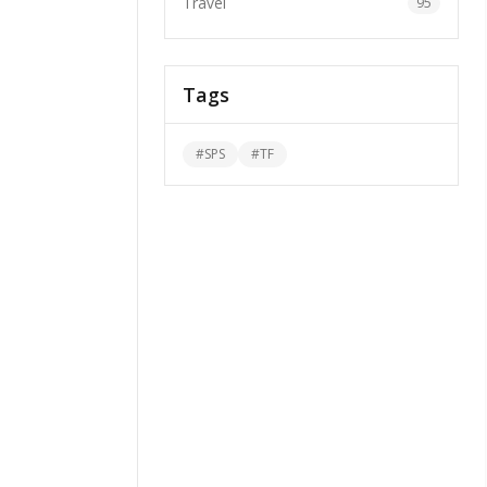
Travel
95
Tags
#
SPS
#
TF