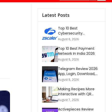
Latest Posts
Top 10 Best
Cybersecurity
Companies In America
August 8, 2026
2026
Top 10 Best Payment
Network In India 2026
August 8, 2026
Telegram Review 2026:
App, Login, Download,
Web, Signup & FAQs
August 8, 2026
Making Recipes More
Interactive with QR
Codes
August 7, 2026
Activepieces Review