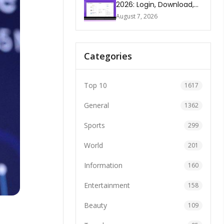
2026: Login, Download,
AI, Pricing, Automation &
August 7, 2026
FAQs
Categories
Top 10
1617
General
1362
Sports
299
World
201
Information
160
Entertainment
158
Beauty
109