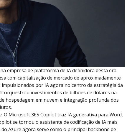
na empresa de plataforma de IA definidora desta era.
sa com capitalização de mercado de aproximadamente
 impulsionados por IA agora no centro da estratégia da
oft orquestrou investimentos de bilhões de dólares na
os de hospedagem em nuvem e integração profunda dos
utos.
e. O Microsoft 365 Copilot traz IA generativa para Word,
ilot se tornou o assistente de codificação de IA mais
A do Azure agora serve como o principal backbone de