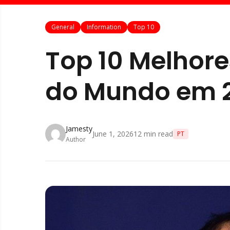
General
Information
Top 10
Top 10 Melhore
do Mundo em 
Jamesty
June 1, 2026
12
min read
PT
Author