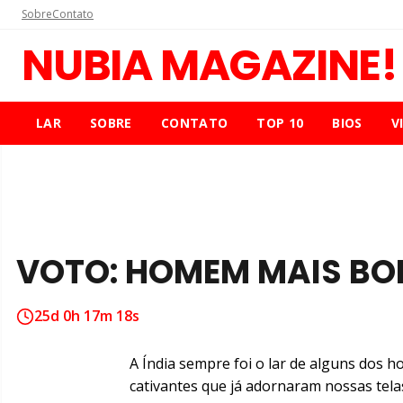
Sobre
Contato
NUBIA MAGAZINE!
LAR
SOBRE
CONTATO
TOP 10
BIOS
V
VOTO: HOMEM MAIS BON
25d 0h 17m 17s
A Índia sempre foi o lar de alguns dos
cativantes que já adornaram nossas telas