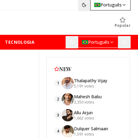
Português
Popular
TECNOLOGIA
Português
NEW
Thalapathy Vijay
1
5,191
votes
Mahesh Babu
2
3,350
votes
Allu Arjun
3
1,662
votes
Dulquer Salmaan
4
1,591
votes