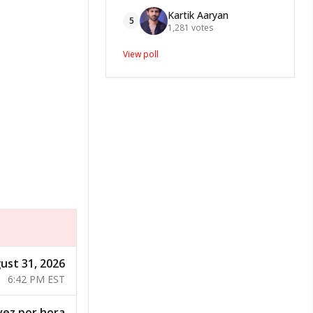
Kartik Aaryan
5
1,281
votes
View poll
ust 31, 2026
6:42 PM EST
vez por hora