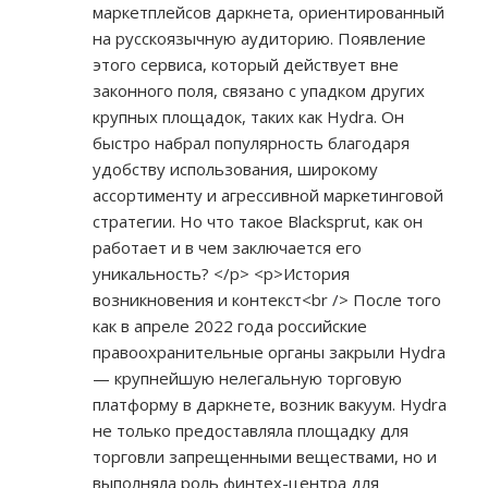
маркетплейсов даркнета, ориентированный
на русскоязычную аудиторию. Появление
этого сервиса, который действует вне
законного поля, связано с упадком других
крупных площадок, таких как Hydra. Он
быстро набрал популярность благодаря
удобству использования, широкому
ассортименту и агрессивной маркетинговой
стратегии. Но что такое Blacksprut, как он
работает и в чем заключается его
уникальность? </p> <p>История
возникновения и контекст<br /> После того
как в апреле 2022 года российские
правоохранительные органы закрыли Hydra
— крупнейшую нелегальную торговую
платформу в даркнете, возник вакуум. Hydra
не только предоставляла площадку для
торговли запрещенными веществами, но и
выполняла роль финтех-центра для