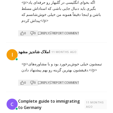
<p>اگه بخوای انگلیسی در گلبهار رو حرفه‌ای یاد
بگیری باید دنبال جایی باشی که استاداش مسلط
باشن و اینجا دقیقاً همونه من خیلی خوش‌شانسم که
پیداش کردم</p>
0
0
REPLY
REPORT COMMENT
املاک شاندیز مشهد
11 MONTHS AGO
ا
<p>تیمشون خیلی خوش‌برخورد بود و با مشاوره‌های
دقیقشون بهترین گزینه رو بهم پیشنهاد دادن.</p>
0
0
REPLY
REPORT COMMENT
Complete guide to immigrating
11 MONTHS
C
to Germany
AGO