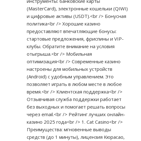
инструменты: банковские карты
(MasterCard), электронные кошельки (QIWI)
и цифровые активы (USDT).<br /> Бонусная
политика<br /> Хорошие казино
предоставляют впечатляющие бонусы:
стартовые предложения, фриспины и VIP-
клубы. Обратите внимание на условия
отыгрыша.<br /> Мобильная
оптимизация<br /> Современные казино
настроены для мобильных устройств
(Android) с удобным управлением. Это
позволяет играть в любом месте в любое
время.<br /> Клиентская поддержка<br />
Отзывчивая служба поддержки работает
без выходных и помогает решать вопросы
через email.<br /> Рейтинг лучших онлайн-
казино 2025 года<br /> 1. Cat Casino<br />
Преимущества: мгновенные выводы
средств (до 1 минуты), лицензия Кюрасао,