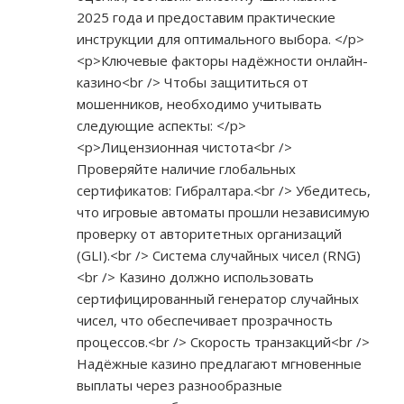
2025 года и предоставим практические
инструкции для оптимального выбора. </p>
<p>Ключевые факторы надёжности онлайн-
казино<br /> Чтобы защититься от
мошенников, необходимо учитывать
следующие аспекты: </p>
<p>Лицензионная чистота<br />
Проверяйте наличие глобальных
сертификатов: Гибралтара.<br /> Убедитесь,
что игровые автоматы прошли независимую
проверку от авторитетных организаций
(GLI).<br /> Система случайных чисел (RNG)
<br /> Казино должно использовать
сертифицированный генератор случайных
чисел, что обеспечивает прозрачность
процессов.<br /> Скорость транзакций<br />
Надёжные казино предлагают мгновенные
выплаты через разнообразные