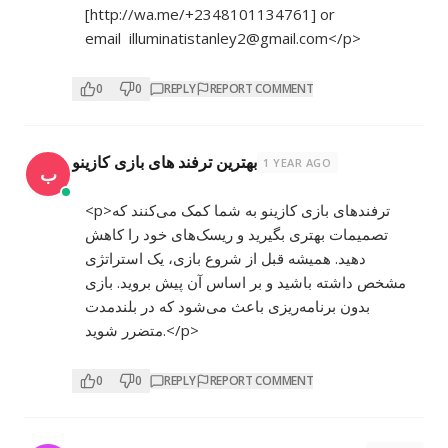
[
http://wa.me/+2348101134761]
or
email illuminatistanley2@gmail.com</p>
0
0
REPLY
REPORT COMMENT
بهترین ترفند های بازی کازینو
1 YEAR AGO
ب
<p>ترفندهای بازی کازینو به شما کمک می‌کنند که
تصمیمات بهتری بگیرید و ریسک‌های خود را کاهش
دهید. همیشه قبل از شروع بازی، یک استراتژی
مشخص داشته باشید و بر اساس آن پیش بروید. بازی
بدون برنامه‌ریزی باعث می‌شود که در بلندمدت
متضرر شوید.</p>
0
0
REPLY
REPORT COMMENT