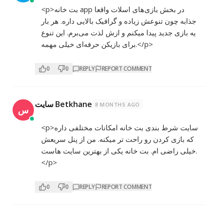
<p>بت خانه app در بخش بازی‌های اسلات واقعا
جذابه چون تنوعش زیاده و گرافیک بالایی داره. هر بار
یه بازی جدید پیدا میکنم و ازش لذت می‌برم. این تنوع
برای بازیکن حرفه‌ای خیلی مهمه.</p>
0
0
REPLY
REPORT COMMENT
سایت Betkhane
8 MONTHS AGO
س
<p>سایت شرط بندی بت خانه امکانات مختلفی داره
که بازی کردن رو راحت تر میکنه. من از پنل سریعش
خیلی راضی ام. بت خانه یکی از بهترین سایت هاست.
</p>
0
0
REPLY
REPORT COMMENT