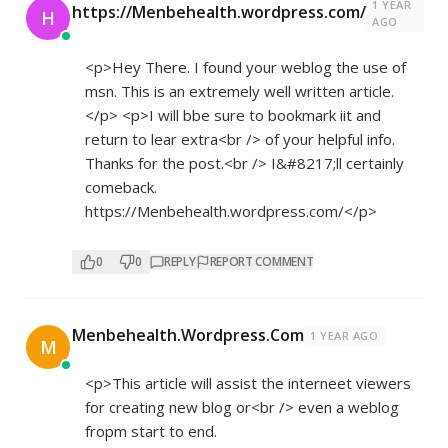
1 YEAR
https://Menbehealth.wordpress.com/
H
AGO
<p>Hey There. I found your weblog the use of
msn. This is an extremely well written article.
</p> <p>I will bbe sure to bookmark iit and
return to lear extra<br /> of your helpful info.
Thanks for the post.<br /> I&#8217;ll certainly
comeback.
https://Menbehealth.wordpress.com/</p>
0
0
REPLY
REPORT COMMENT
Menbehealth.Wordpress.Com
1 YEAR AGO
M
<p>This article will assist the interneet viewers
for creating new blog or<br /> even a weblog
fropm start to end.