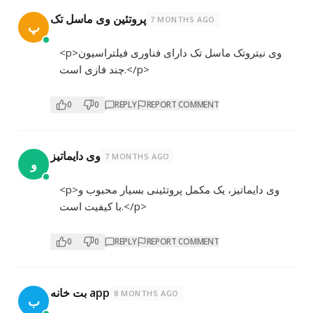
پروتئین وی ماسل تک
7 MONTHS AGO
پ
<p>وی نیتروتک ماسل تک دارای فناوری فیلتراسیون
چند فازی است.</p>
0
0
REPLY
REPORT COMMENT
وی دایماتیز
7 MONTHS AGO
و
<p>وی دایماتیز، یک مکمل پروتئینی بسیار محبوب و
با کیفیت است.</p>
0
0
REPLY
REPORT COMMENT
بت خانه app
8 MONTHS AGO
ب