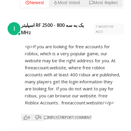
Newest
Most Voted
Most Replies
اسپلیتر RF یک به سه 800 - 2500
7 MONTHS
ا
MHz
AGO
<p>If you are looking for free accounts for
roblox, which is a very popular game, our
website may be the right address for you. At
freeaccount.website, where free roblox
accounts with at least 400 robux are published,
many players get the login information they
are looking for. If you do not want to pay for
robux, you can browse our website. Free
Roblox Accounts . freeaccount.website/</p>
0
0
REPLY
REPORT COMMENT