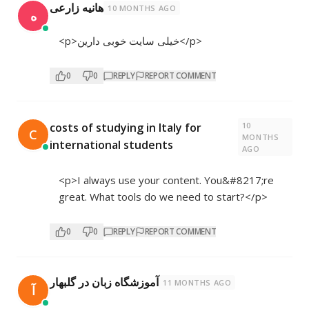
هانیه زارعی
10 MONTHS AGO
ه
<p>خیلی سایت خوبی دارین</p>
0
0
REPLY
REPORT COMMENT
10
costs of studying in Italy for
C
MONTHS
international students
AGO
<p>I always use your content. You&#8217;re
great. What tools do we need to start?</p>
0
0
REPLY
REPORT COMMENT
آموزشگاه زبان در گلبهار
11 MONTHS AGO
آ