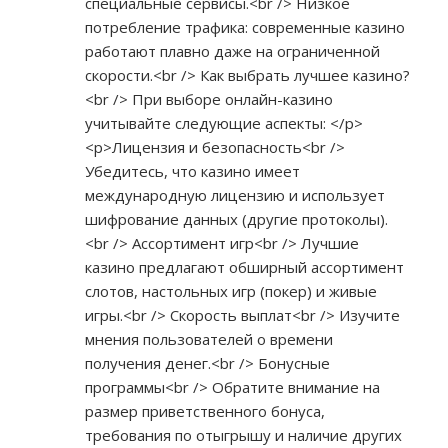
специальные сервисы.<br /> Низкое
потребление трафика: современные казино
работают плавно даже на ограниченной
скорости.<br /> Как выбрать лучшее казино?
<br /> При выборе онлайн-казино
учитывайте следующие аспекты: </p>
<p>Лицензия и безопасность<br />
Убедитесь, что казино имеет
международную лицензию и использует
шифрование данных (другие протоколы).
<br /> Ассортимент игр<br /> Лучшие
казино предлагают обширный ассортимент
слотов, настольных игр (покер) и живые
игры.<br /> Скорость выплат<br /> Изучите
мнения пользователей о времени
получения денег.<br /> Бонусные
программы<br /> Обратите внимание на
размер приветственного бонуса,
требования по отыгрышу и наличие других