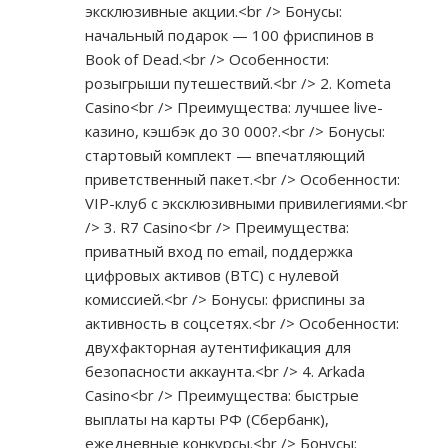
эксклюзивные акции.<br /> Бонусы:
начальный подарок — 100 фриспинов в
Book of Dead.<br /> Особенности:
розыгрыши путешествий.<br /> 2. Kometa
Casino<br /> Преимущества: лучшее live-
казино, кэшбэк до 30 000?.<br /> Бонусы:
стартовый комплект — впечатляющий
приветственный пакет.<br /> Особенности:
VIP-клуб с эксклюзивными привилегиями.<br
/> 3. R7 Casino<br /> Преимущества:
приватный вход по email, поддержка
цифровых активов (BTC) с нулевой
комиссией.<br /> Бонусы: фриспины за
активность в соцсетях.<br /> Особенности:
двухфакторная аутентификация для
безопасности аккаунта.<br /> 4. Arkada
Casino<br /> Преимущества: быстрые
выплаты на карты РФ (Сбербанк),
ежедневные конкурсы.<br /> Бонусы: