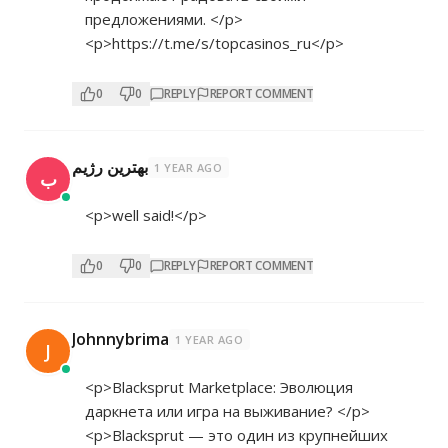
предложениями. </p>
<p>
https://t.me/s/topcasinos_ru</p>
0
0
REPLY
REPORT COMMENT
بهترین رژیم
1 YEAR AGO
ب
<p>well said!</p>
0
0
REPLY
REPORT COMMENT
Johnnybrima
1 YEAR AGO
J
<p>Blacksprut Marketplace: Эволюция
даркнета или игра на выживание? </p>
<p>Blacksprut — это один из крупнейших