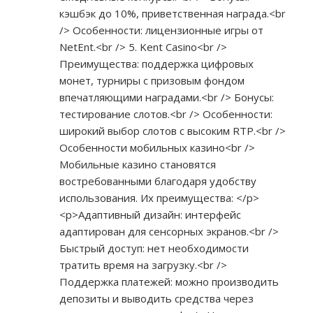
кэшбэк до 10%, приветственная награда.<br
/> Особенности: лицензионные игры от
NetEnt.<br /> 5. Kent Casino<br />
Преимущества: поддержка цифровых
монет, турниры с призовым фондом
впечатляющими наградами.<br /> Бонусы:
тестирование слотов.<br /> Особенности:
широкий выбор слотов с высоким RTP.<br />
Особенности мобильных казино<br />
Мобильные казино становятся
востребованными благодаря удобству
использования. Их преимущества: </p>
<p>Адаптивный дизайн: интерфейс
адаптирован для сенсорных экранов.<br />
Быстрый доступ: нет необходимости
тратить время на загрузку.<br />
Поддержка платежей: можно производить
депозиты и выводить средства через