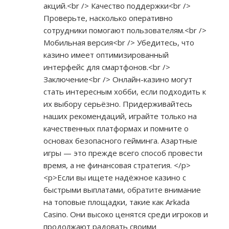
акций.<br /> Качество поддержки<br />
Проверьте, насколько оперативно
сотрудники помогают пользователям.<br />
Мобильная версия<br /> Убедитесь, что
казино имеет оптимизированный
интерфейс для смартфонов.<br />
Заключение<br /> Онлайн-казино могут
стать интересным хобби, если подходить к
их выбору серьёзно. Придерживайтесь
наших рекомендаций, играйте только на
качественных платформах и помните о
основах безопасного гейминга. Азартные
игры — это прежде всего способ провести
время, а не финансовая стратегия. </p>
<p>Если вы ищете надёжное казино с
быстрыми выплатами, обратите внимание
на топовые площадки, такие как Arkada
Casino. Они высоко ценятся среди игроков и
продолжают радовать своими