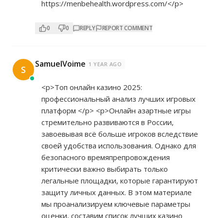
https://menbehealth.wordpress.com/</p>
0
0
REPLY
REPORT COMMENT
SamuelVoime
1 YEAR AGO
S
<p>Топ онлайн казино 2025:
профессиональный анализ лучших игровых
платформ </p> <p>Онлайн азартные игры
стремительно развиваются в России,
завоевывая всё больше игроков вследствие
своей удобства использования. Однако для
безопасного времяпрепровождения
критически важно выбирать только
легальные площадки, которые гарантируют
защиту личных данных. В этом материале
мы проанализируем ключевые параметры
оценки, составим список лучших казино