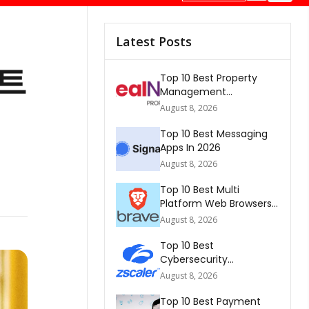
Latest Posts
스트
Top 10 Best Property
Management
Companies In South
August 8, 2026
Africa 2026
Top 10 Best Messaging
Apps In 2026
August 8, 2026
Top 10 Best Multi
Platform Web Browsers
In The world 2026
August 8, 2026
Top 10 Best
Cybersecurity
Companies In America
August 8, 2026
2026
Top 10 Best Payment