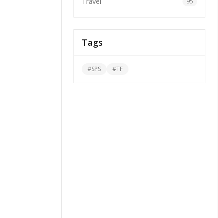
Travel
95
Tags
#
SPS
#
TF