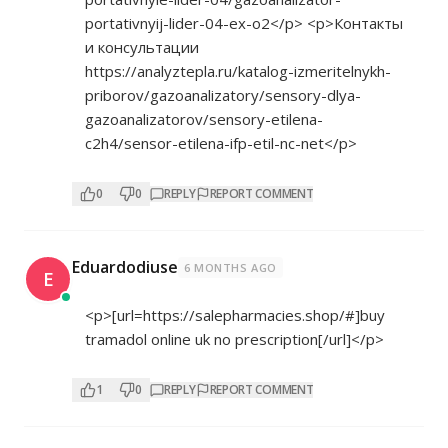
portativnyij-lider-04-ex-o2</p>
<p>Контакты
и консультации
https://analyztepla.ru/katalog-izmeritelnykh-
priborov/gazoanalizatory/sensory-dlya-
gazoanalizatorov/sensory-etilena-
c2h4/sensor-etilena-ifp-etil-nc-net</p>
0
0
REPLY
REPORT COMMENT
Eduardodiuse
6 MONTHS AGO
E
<p>[url=
https://salepharmacies.shop/#]buy
tramadol online uk no prescription[/url]</p>
1
0
REPLY
REPORT COMMENT