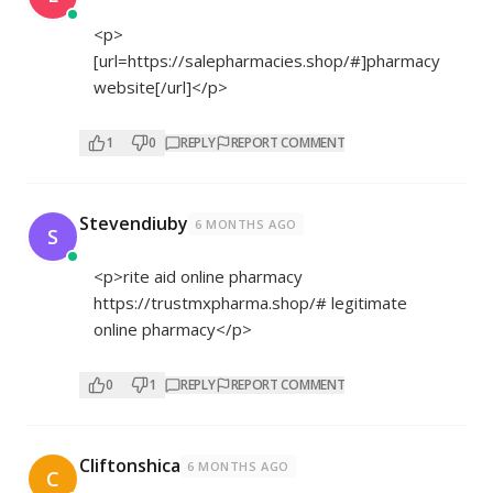
<p>
[url=
https://salepharmacies.shop/#]pharmacy
website[/url]</p>
1
0
REPLY
REPORT COMMENT
Stevendiuby
6 MONTHS AGO
S
<p>rite aid online pharmacy
https://trustmxpharma.shop/#
legitimate
online pharmacy</p>
0
1
REPLY
REPORT COMMENT
Cliftonshica
6 MONTHS AGO
C