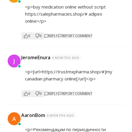
<p>buy medication online without script
https://salepharmacies.shop/#
adipex
online</p>
0
0
REPLY
REPORT COMMENT
JeromeEnura
6 MONTHS AGO
J
<p>[url=
https://trustmxpharma.shop/#]my
canadian pharmacy online[/url]</p>
0
0
REPLY
REPORT COMMENT
AaronBom
6 MONTHS AGO
A
<p>Рекомендации по периодичности