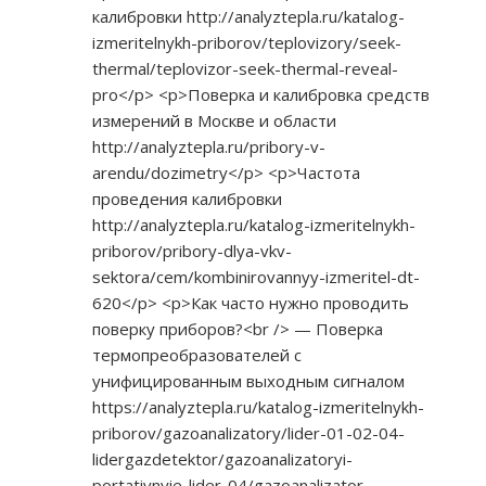
калибровки
http://analyztepla.ru/katalog-
izmeritelnykh-priborov/teplovizory/seek-
thermal/teplovizor-seek-thermal-reveal-
pro</p>
<p>Поверка и калибровка средств
измерений в Москве и области
http://analyztepla.ru/pribory-v-
arendu/dozimetry</p>
<p>Частота
проведения калибровки
http://analyztepla.ru/katalog-izmeritelnykh-
priborov/pribory-dlya-vkv-
sektora/cem/kombinirovannyy-izmeritel-dt-
620</p>
<p>Как часто нужно проводить
поверку приборов?<br /> — Поверка
термопреобразователей с
унифицированным выходным сигналом
https://analyztepla.ru/katalog-izmeritelnykh-
priborov/gazoanalizatory/lider-01-02-04-
lidergazdetektor/gazoanalizatoryi-
portativnyie-lider-04/gazoanalizator-