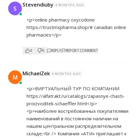
Stevendiuby
6 MONTHS AGO
S
<p>online pharmacy oxycodone
https://trustmxpharma.shop/#
canadian online
pharmacies</p>
0
0
REPLY
REPORT COMMENT
MichaelZek
6 MONTHS AGO
M
<p>ВИРТУАЛЬНЫЙ ТУР ПО КОМПАНИИ
https://alfatrakt.ru/catalogs/zapasnye-chasti-
proizvoditeli-schaeffler.html</p>
<p>наиболее востребованных покупателями
наименований в постоянном наличии на
нашем центральном распределительном
складе;<br /> Компания «АТИ» приглашает к