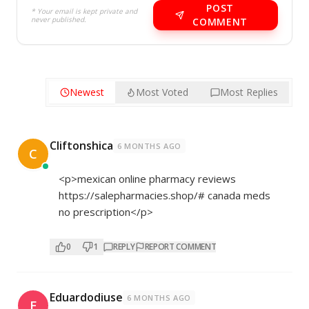
POST
* Your email is kept private and
never published.
COMMENT
Newest
Most Voted
Most Replies
Cliftonshica
6 MONTHS AGO
C
<p>mexican online pharmacy reviews
https://salepharmacies.shop/#
canada meds
no prescription</p>
0
1
REPLY
REPORT COMMENT
Eduardodiuse
6 MONTHS AGO
E