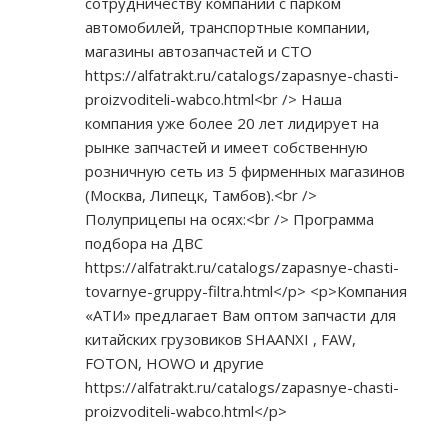
сотрудничеству компании с парком
автомобилей, транспортные компании,
магазины автозапчастей и СТО
https://alfatrakt.ru/catalogs/zapasnye-chasti-
proizvoditeli-wabco.html<br
/> Наша
компания уже более 20 лет лидирует на
рынке запчастей и имеет собственную
розничную сеть из 5 фирменных магазинов
(Москва, Липецк, Тамбов).<br />
Полуприцепы на осях:<br /> Программа
подбора на ДВС
https://alfatrakt.ru/catalogs/zapasnye-chasti-
tovarnye-gruppy-filtra.html</p>
<p>Компания
«АТИ» предлагает Вам оптом запчасти для
китайских грузовиков SHAANXI , FAW,
FOTON, HOWO и другие
https://alfatrakt.ru/catalogs/zapasnye-chasti-
proizvoditeli-wabco.html</p>