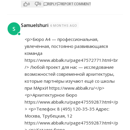
0
0
REPLY
REPORT COMMENT
Samuelshuri
6 MONTHS AGO
S
<p>Бюро А4 — профессиональная,
увлечённая, постоянно развивающаяся
команда
https://www.abbalk.ru/page47572771.html<br
/> Любой проект для нас — исследование
возможностей современной архитектуры,
которые партнёры изучают ещё со школы
при МАрхИ
https://www.abbalk.ru/</p>
<p>Архитектурное бюро
https://www.abbalk.ru/page47559287.html</p
>
<p>Телефон: 8 (495) 120-35-35 Адрес:
Москва, Трубецкая, 12
https://www.abbalk.ru/page47559287.html</p
>
<p>Каталог бюро