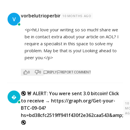
vorbelutrioperbir
10 MONTHS AGO
V
<p>hi!,I love your writing so so much! share we
be in contact extra about your article on AOL? I
require a specialist in this space to solve my
problem. May be that is you! Looking ahead to
peer you.</p>
0
0
REPLY
REPORT COMMENT
🔇 🚨 ALERT: You were sent 3.0 bitcoin! Click

to receive → https://graph.org/Get-your-
10
BTC-09-04?
M
A
hs=bd38cfc2519ff941f430f2e362caa543&amp;
🔇