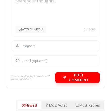
ATTACH MEDIA
0
/ 2000
POST
* Your email is kept private and
never published.
COMMENT
Newest
Most Voted
Most Replies