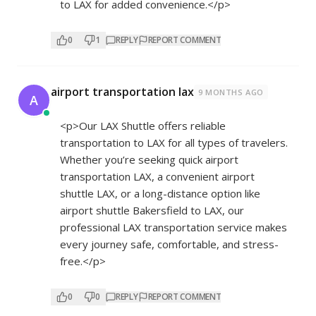
to LAX for added convenience.</p>
0
1
REPLY
REPORT COMMENT
airport transportation lax
9 MONTHS AGO
A
<p>Our LAX Shuttle offers reliable
transportation to LAX for all types of travelers.
Whether you’re seeking quick airport
transportation LAX, a convenient airport
shuttle LAX, or a long-distance option like
airport shuttle Bakersfield to LAX, our
professional LAX transportation service makes
every journey safe, comfortable, and stress-
free.</p>
0
0
REPLY
REPORT COMMENT