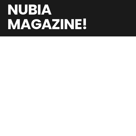
NUBIA
MAGAZINE!
Nubia Magazine은 현대 세계를 형성하는 사람들,
아이디어, 산업, 문화적 흐름을 다루는 글로벌 디지
털 매거진입니다
뉴스레터
최신 기사를 이메일로 받아보세요.
구독
카테고리
회사