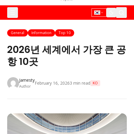
General
Information
Top 10
2026년 세계에서 가장 큰 공
항 10곳
Jamesty
February 16, 2026
3
min read
KO
Author