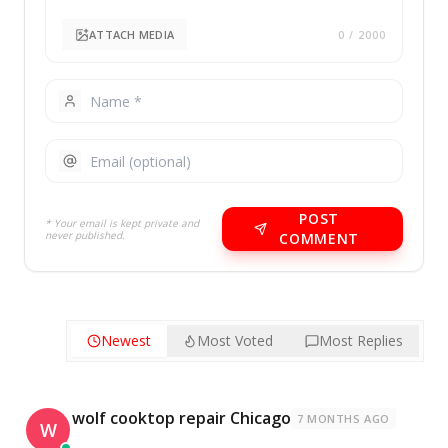
ATTACH MEDIA
0
/ 2000
POST
* Your email is kept private and
never published.
COMMENT
Newest
Most Voted
Most Replies
wolf cooktop repair Chicago
7 MONTHS AGO
W