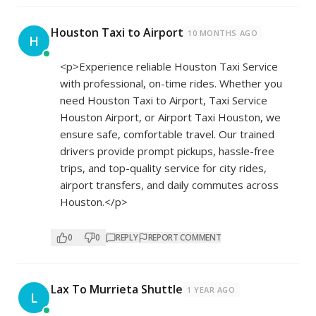
Houston Taxi to Airport
10 MONTHS AGO
H
<p>Experience reliable Houston Taxi Service
with professional, on-time rides. Whether you
need Houston Taxi to Airport, Taxi Service
Houston Airport, or Airport Taxi Houston, we
ensure safe, comfortable travel. Our trained
drivers provide prompt pickups, hassle-free
trips, and top-quality service for city rides,
airport transfers, and daily commutes across
Houston.</p>
0
0
REPLY
REPORT COMMENT
Lax To Murrieta Shuttle
1 YEAR AGO
L