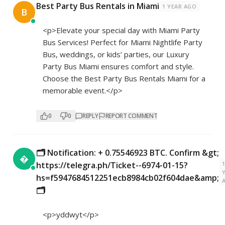
Best Party Bus Rentals in Miami
1 YEAR AGO
B
<p>Elevate your special day with Miami Party
Bus Services! Perfect for Miami Nightlife Party
Bus, weddings, or kids’ parties, our Luxury
Party Bus Miami ensures comfort and style.
Choose the Best Party Bus Rentals Miami for a
memorable event.</p>
0
0
REPLY
REPORT COMMENT
🗂 Notification: + 0.75546923 BTC. Confirm &gt;

https://telegra.ph/Ticket--6974-01-15?
hs=f5947684512251ecb8984cb02f604dae&amp;
🗂
<p>yddwyt</p>