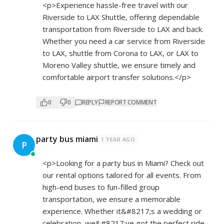
<p>Experience hassle-free travel with our
Riverside to LAX Shuttle, offering dependable
transportation from Riverside to LAX and back.
Whether you need a car service from Riverside
to LAX, shuttle from Corona to LAX, or LAX to
Moreno Valley shuttle, we ensure timely and
comfortable airport transfer solutions.</p>
0
0
REPLY
REPORT COMMENT
party bus miami
1 YEAR AGO
P
<p>Looking for a party bus in Miami? Check out
our rental options tailored for all events. From
high-end buses to fun-filled group
transportation, we ensure a memorable
experience. Whether it&#8217;s a wedding or
celebration, we&#8217;ve got the perfect ride