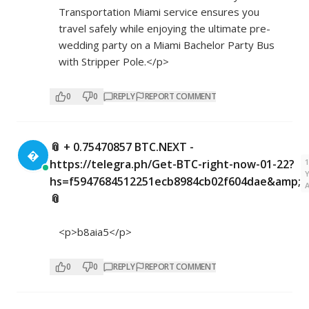
Transportation Miami service ensures you
travel safely while enjoying the ultimate pre-
wedding party on a Miami Bachelor Party Bus
with Stripper Pole.</p>
0
0
REPLY
REPORT COMMENT
📎 + 0.75470857 BTC.NEXT -

https://telegra.ph/Get-BTC-right-now-01-22?
hs=f5947684512251ecb8984cb02f604dae&amp;
📎
<p>b8aia5</p>
0
0
REPLY
REPORT COMMENT