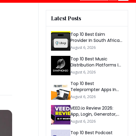
Latest Posts
5
Top 10 Best Esim
Provider In South Africa
2026
August 6, 2026
Top 10 Best Music
Distribution Platforms In
The World 2026
August 6, 2026
Top 10 Best
Teleprompter Apps In
2026
August 6, 2026
VEED.io Review 2026:
App, Login, Generator,
Download, AI & FAQs
August 6, 2026
Top 10 Best Podcast