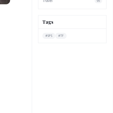
Travel
95
Tags
#
SPS
#
TF