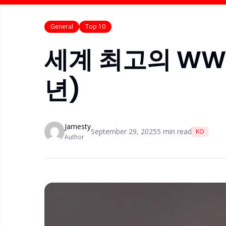
General
Top 10
세계 최고의 WWE 
년)
Jamesty
September 29, 2025
5
min read
KO
Author