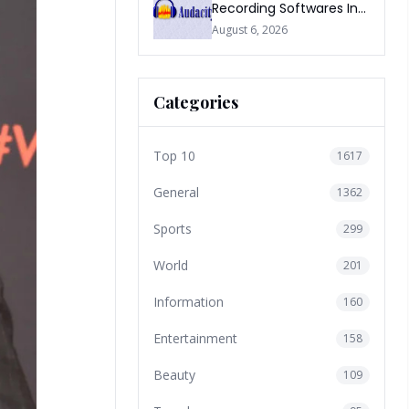
Recording Softwares In
2026
August 6, 2026
Categories
Top 10
1617
General
1362
Sports
299
World
201
Information
160
Entertainment
158
Beauty
109