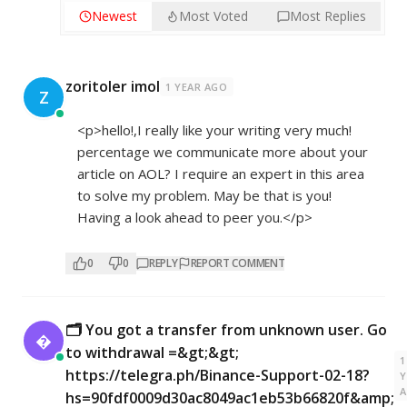
Newest
Most Voted
Most Replies
zoritoler imol
1 YEAR AGO
Z
<p>hello!,I really like your writing very much!
percentage we communicate more about your
article on AOL? I require an expert in this area
to solve my problem. May be that is you!
Having a look ahead to peer you.</p>
0
0
REPLY
REPORT COMMENT
🗂 You got a transfer from unknown user. Gо

tо withdrаwаl =&gt;&gt;
1
https://telegra.ph/Binance-Support-02-18?
Y
hs=90fdf0009d30ac8049ac1eb53b66820f&amp;