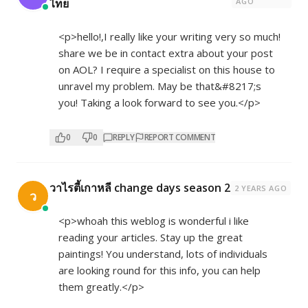
ไทย
AGO
<p>hello!,I really like your writing very so much!
share we be in contact extra about your post
on AOL? I require a specialist on this house to
unravel my problem. May be that&#8217;s
you! Taking a look forward to see you.</p>
0
0
REPLY
REPORT COMMENT
วาไรตี้เกาหลี change days season 2
2 YEARS AGO
ว
<p>whoah this weblog is wonderful i like
reading your articles. Stay up the great
paintings! You understand, lots of individuals
are looking round for this info, you can help
them greatly.</p>