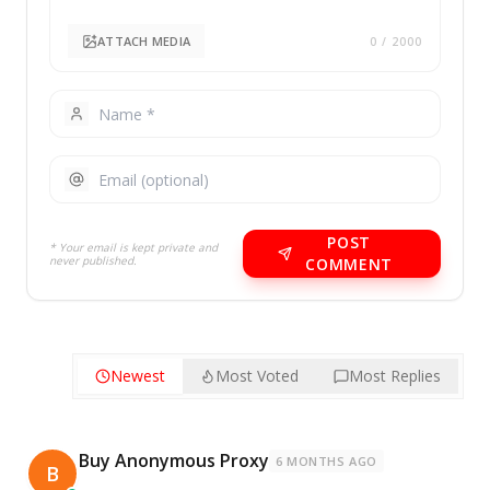
ATTACH MEDIA
0
/ 2000
POST
* Your email is kept private and
never published.
COMMENT
Newest
Most Voted
Most Replies
Buy Anonymous Proxy
6 MONTHS AGO
B