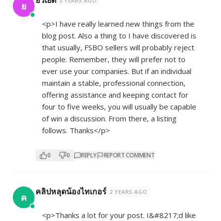
ยั่วเย็ด
2 YEARS AGO
ย
<p>I have really learned new things from the
blog post. Also a thing to I have discovered is
that usually, FSBO sellers will probably reject
people. Remember, they will prefer not to
ever use your companies. But if an individual
maintain a stable, professional connection,
offering assistance and keeping contact for
four to five weeks, you will usually be capable
of win a discussion. From there, a listing
follows. Thanks</p>
0
0
REPLY
REPORT COMMENT
คลิปหลุดน้องไทเกอร์
2 YEARS AGO
ค
<p>Thanks a lot for your post. I&#8217;d like