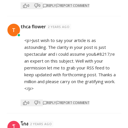
0
0
REPLY
REPORT COMMENT
thca flower
2 YEARS AGO
T
<p>Just wish to say your article is as
astounding. The clarity in your post is just
spectacular and i could assume you&#8217;re
an expert on this subject. Well with your
permission let me to grab your RSS feed to
keep updated with forthcoming post. Thanks a
million and please carry on the gratifying work.
</p>
0
1
REPLY
REPORT COMMENT
โกง
2 YEARS AGO
โ