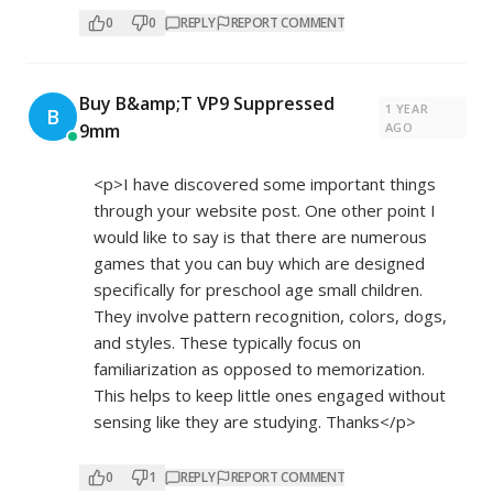
0
0
REPLY
REPORT COMMENT
Buy B&amp;T VP9 Suppressed
1 YEAR
B
9mm
AGO
<p>I have discovered some important things
through your website post. One other point I
would like to say is that there are numerous
games that you can buy which are designed
specifically for preschool age small children.
They involve pattern recognition, colors, dogs,
and styles. These typically focus on
familiarization as opposed to memorization.
This helps to keep little ones engaged without
sensing like they are studying. Thanks</p>
0
1
REPLY
REPORT COMMENT