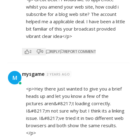
whilst you amend your web site, how could i
subscribe for a blog web site? The account
helped me a applicable deal. I have been a little
bit familiar of this your broadcast provided
vibrant clear idea</p>
2
0
REPLY
REPORT COMMENT
mysgame
2 YEARS AGO
M
<p>Hey there just wanted to give you a brief
heads up and let you know a few of the
pictures aren&#8217;t loading correctly.
I&#8217;m not sure why but I think its a linking
issue. I&#8217;ve tried it in two different web
browsers and both show the same results.
</p>