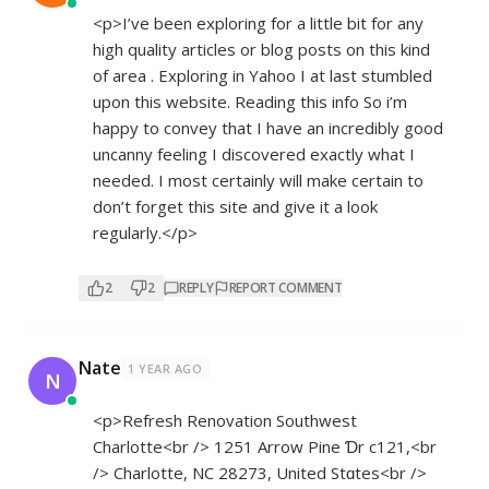
<p>I’ve been exploring for a little bit for any
high quality articles or blog posts on this kind
of area . Exploring in Yahoo I at last stumbled
upon this website. Reading this info So i’m
happy to convey that I have an incredibly good
uncanny feeling I discovered exactly what I
needed. I most certainly will make certain to
don’t forget this site and give it a look
regularly.</p>
2
2
REPLY
REPORT COMMENT
Nate
1 YEAR AGO
N
<p>Refresh Renovation Southwest
Charlotte<br /> 1251 Arrow Pine Ɗr с121,<br
/> Charlotte, NC 28273, United Stɑtes<br />