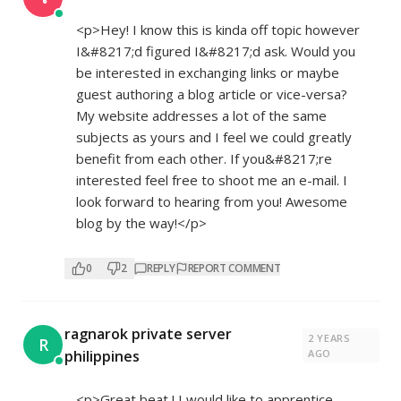
<p>Hey! I know this is kinda off topic however
I&#8217;d figured I&#8217;d ask. Would you
be interested in exchanging links or maybe
guest authoring a blog article or vice-versa?
My website addresses a lot of the same
subjects as yours and I feel we could greatly
benefit from each other. If you&#8217;re
interested feel free to shoot me an e-mail. I
look forward to hearing from you! Awesome
blog by the way!</p>
0
2
REPLY
REPORT COMMENT
ragnarok private server
2 YEARS
R
philippines
AGO
<p>Great beat ! I would like to apprentice