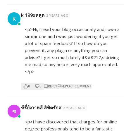
k 199xหลุด
2 YEARS AGO
K
<p>Hi, i read your blog occasionally and i own a
similar one and i was just wondering if you get
a lot of spam feedback? If so how do you
prevent it, any plugin or anything you can
advise? I get so much lately it&#8217;s driving
me mad so any help is very much appreciated.
</p>
0
0
REPLY
REPORT COMMENT
ซีรี่ย์เกาหลี ลิขิตรักส
2 YEARS AGO
ซ
<p>I have discovered that charges for on-line
degree professionals tend to be a fantastic