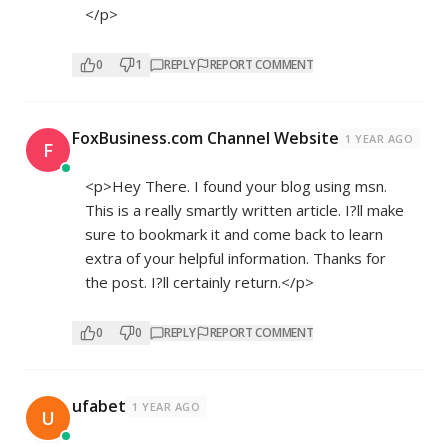
</p>
0
1
REPLY
REPORT COMMENT
FoxBusiness.com Channel Website
1 YEAR AGO
F
<p>Hey There. I found your blog using msn.
This is a really smartly written article. I?ll make
sure to bookmark it and come back to learn
extra of your helpful information. Thanks for
the post. I?ll certainly return.</p>
0
0
REPLY
REPORT COMMENT
ufabet
1 YEAR AGO
U