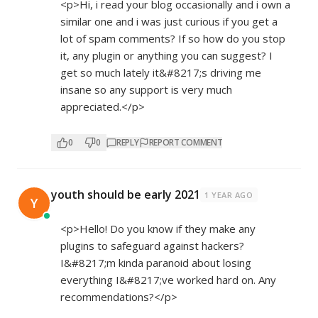
<p>Hi, i read your blog occasionally and i own a
similar one and i was just curious if you get a
lot of spam comments? If so how do you stop
it, any plugin or anything you can suggest? I
get so much lately it&#8217;s driving me
insane so any support is very much
appreciated.</p>
0
0
REPLY
REPORT COMMENT
youth should be early 2021
1 YEAR AGO
Y
<p>Hello! Do you know if they make any
plugins to safeguard against hackers?
I&#8217;m kinda paranoid about losing
everything I&#8217;ve worked hard on. Any
recommendations?</p>