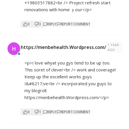
+19803517882<br /> Project refresh start
renovations ԝith home ｙoսr</p>
0
3
REPLY
REPORT COMMENT
1 YEAR
https://menbehealth.Wordpress.com/
H
AGO
<p>I love whyat you gys tend to be up too.
This soret of clever<br /> work and coverage!
Keep up the excellent works guys
I&#8217;ve<br /> incorporated you guys to
my blogroll.
https://menbehealth.Wordpress.com/</p>
0
1
REPLY
REPORT COMMENT