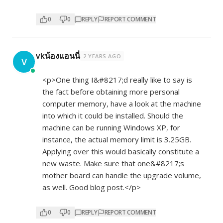
0
0
REPLY
REPORT COMMENT
vkน้องแอนนี่
2 YEARS AGO
V
<p>One thing I&#8217;d really like to say is
the fact before obtaining more personal
computer memory, have a look at the machine
into which it could be installed. Should the
machine can be running Windows XP, for
instance, the actual memory limit is 3.25GB.
Applying over this would basically constitute a
new waste. Make sure that one&#8217;s
mother board can handle the upgrade volume,
as well. Good blog post.</p>
0
0
REPLY
REPORT COMMENT