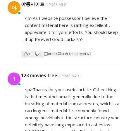
야동사이트
1 YEAR AGO
야
<p>As I website possessor I believe the
content material here is rattling excellent ,
appreciate it for your efforts. You should keep
it up forever! Good Luck.</p>
1
3
REPLY
REPORT COMMENT
123 movies free
1 YEAR AGO
1
<p>Thanks for your useful article. Other thing
is that mesothelioma is generally due to the
breathing of material from asbestos, which is a
carcinogenic material. Its commonly found
among individuals in the structure industry who
definitely have long exposure to asbestos.