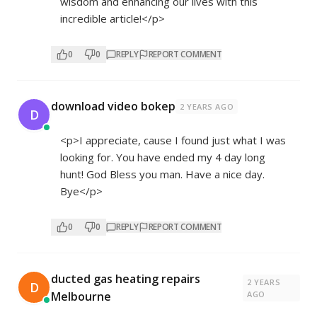
wisdom and enhancing our lives with this
incredible article!</p>
0
0
REPLY
REPORT COMMENT
download video bokep
2 YEARS AGO
D
<p>I appreciate, cause I found just what I was
looking for. You have ended my 4 day long
hunt! God Bless you man. Have a nice day.
Bye</p>
0
0
REPLY
REPORT COMMENT
ducted gas heating repairs
2 YEARS
D
Melbourne
AGO