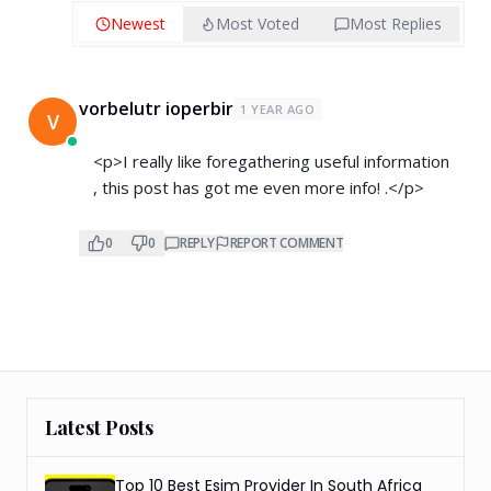
Newest
Most Voted
Most Replies
vorbelutr ioperbir
1 YEAR AGO
V
<p>I really like foregathering useful information
, this post has got me even more info! .</p>
0
0
REPLY
REPORT COMMENT
Latest Posts
Top 10 Best Esim Provider In South Africa