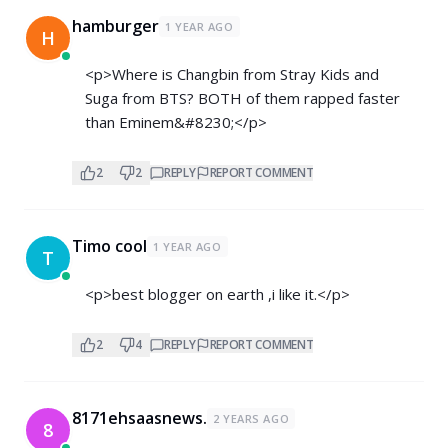
hamburger
1 YEAR AGO
H
<p>Where is Changbin from Stray Kids and
Suga from BTS? BOTH of them rapped faster
than Eminem&#8230;</p>
2
2
REPLY
REPORT COMMENT
Timo cool
1 YEAR AGO
T
<p>best blogger on earth ,i like it.</p>
2
4
REPLY
REPORT COMMENT
8171ehsaasnews.
2 YEARS AGO
8