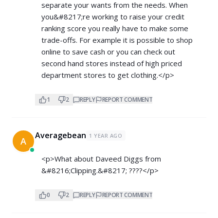
separate your wants from the needs. When
you&#8217;re working to raise your credit
ranking score you really have to make some
trade-offs. For example it is possible to shop
online to save cash or you can check out
second hand stores instead of high priced
department stores to get clothing.</p>
1
2
REPLY
REPORT COMMENT
Averagebean
1 YEAR AGO
A
<p>What about Daveed Diggs from
&#8216;Clipping.&#8217; ????</p>
0
2
REPLY
REPORT COMMENT