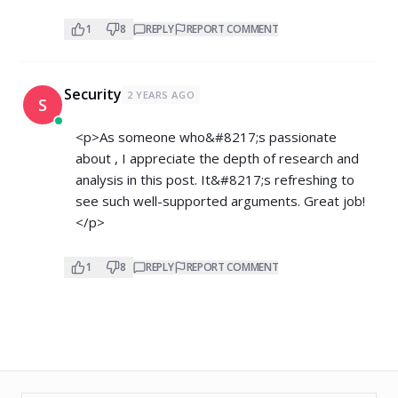
1
8
REPLY
REPORT COMMENT
Security
2 YEARS AGO
S
<p>As someone who&#8217;s passionate
about , I appreciate the depth of research and
analysis in this post. It&#8217;s refreshing to
see such well-supported arguments. Great job!
</p>
1
8
REPLY
REPORT COMMENT