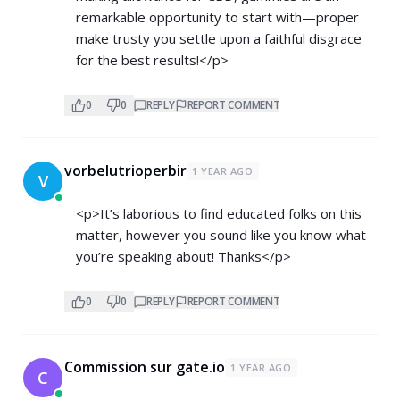
remarkable opportunity to start with—proper
make trusty you settle upon a faithful disgrace
for the best results!</p>
0
0
REPLY
REPORT COMMENT
vorbelutrioperbir
1 YEAR AGO
V
<p>It’s laborious to find educated folks on this
matter, however you sound like you know what
you’re speaking about! Thanks</p>
0
0
REPLY
REPORT COMMENT
Commission sur gate.io
1 YEAR AGO
C