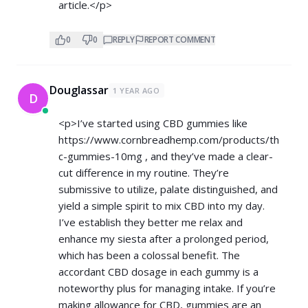
article.</p>
0
0
REPLY
REPORT COMMENT
Douglassar
1 YEAR AGO
D
<p>I’ve started using CBD gummies like
https://www.cornbreadhemp.com/products/th
c-gummies-10mg
, and they’ve made a clear-
cut difference in my routine. They’re
submissive to utilize, palate distinguished, and
yield a simple spirit to mix CBD into my day.
I’ve establish they better me relax and
enhance my siesta after a prolonged period,
which has been a colossal benefit. The
accordant CBD dosage in each gummy is a
noteworthy plus for managing intake. If you’re
making allowance for CBD, gummies are an