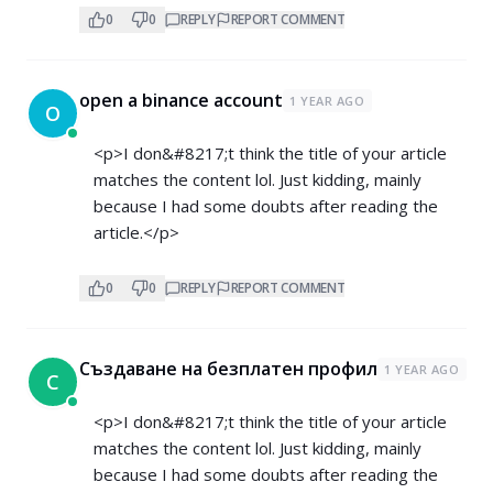
0
0
REPLY
REPORT COMMENT
open a binance account
1 YEAR AGO
O
<p>I don&#8217;t think the title of your article
matches the content lol. Just kidding, mainly
because I had some doubts after reading the
article.</p>
0
0
REPLY
REPORT COMMENT
Създаване на безплатен профил
1 YEAR AGO
С
<p>I don&#8217;t think the title of your article
matches the content lol. Just kidding, mainly
because I had some doubts after reading the