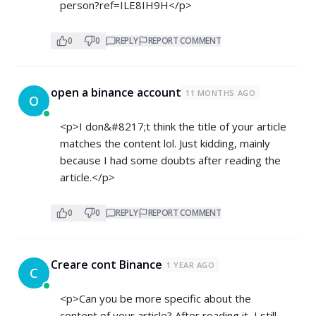
person?ref=ILE8IH9H</p>
0
0
REPLY
REPORT COMMENT
open a binance account
11 MONTHS AGO
O
<p>I don&#8217;t think the title of your article
matches the content lol. Just kidding, mainly
because I had some doubts after reading the
article.</p>
0
0
REPLY
REPORT COMMENT
Creare cont Binance
1 YEAR AGO
C
<p>Can you be more specific about the
content of your article? After reading it, I still