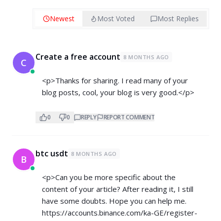
Newest
Most Voted
Most Replies
Create a free account
8 MONTHS AGO
C
<p>Thanks for sharing. I read many of your
blog posts, cool, your blog is very good.</p>
0
0
REPLY
REPORT COMMENT
btc usdt
8 MONTHS AGO
B
<p>Can you be more specific about the
content of your article? After reading it, I still
have some doubts. Hope you can help me.
https://accounts.binance.com/ka-GE/register-