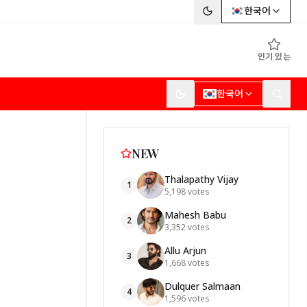
한국어
인기 있는
한국어
NEW
Thalapathy Vijay
1
5,198
votes
Mahesh Babu
2
3,352
votes
Allu Arjun
3
1,668
votes
Dulquer Salmaan
4
1,596
votes