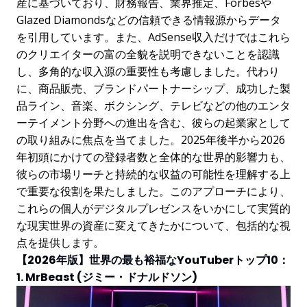
産に基づいており、財務報告、業界推定、Forbesや
Glazed Diamondsなどの信頼できる情報源からデータ
を引用しています。また、AdSense収入だけではこれら
のクリエイターの富の全貌を説明できないことを認識
し、多角的な収入源の重要性も考慮しました。代わり
に、商品販売、ブランドパートナーシップ、成功した製
品ライン、音楽、ボクシング、テレビなどの他のエンタ
ーテイメント分野への進出を含む、彼らの起業家として
の取り組みに焦点を当てました。2025年後半から2026
年初頭にかけての登録者数と全体的な世界的影響力も、
彼らの市場リーチと持続的な収益の可能性を理解する上
で重要な役割を果たしました。このアプローチにより、
これらの個人がデジタルプレゼンスをいかにして実質的
な現実世界の資産に変えてきたかについて、包括的な視
点を提供します。
【2026年版】世界の最も裕福なYouTuberトップ10：
1. MrBeast (ジミー・ドナルドソン)