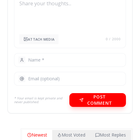
ATTACH MEDIA
0
/ 2000
POST
* Your email is kept private and
never published.
COMMENT
Newest
Most Voted
Most Replies