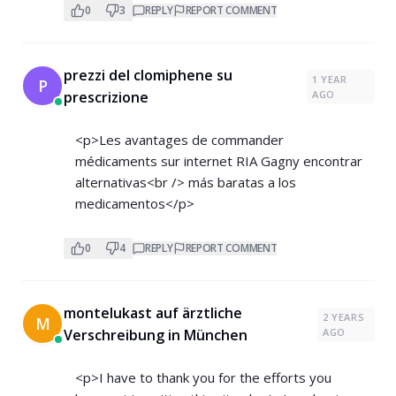
0
3
REPLY
REPORT COMMENT
prezzi del clomiphene su
1 YEAR
P
prescrizione
AGO
<p>Les avantages de commander
médicaments sur internet RIA Gagny encontrar
alternativas<br /> más baratas a los
medicamentos</p>
0
4
REPLY
REPORT COMMENT
montelukast auf ärztliche
2 YEARS
M
Verschreibung in München
AGO
<p>I have to thank you for the efforts you