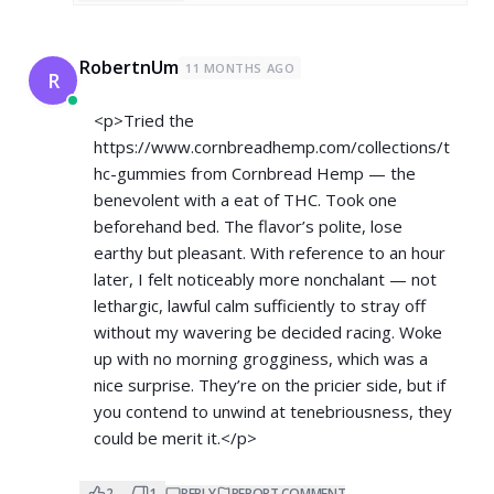
RobertnUm
11 MONTHS AGO
R
<p>Tried the
https://www.cornbreadhemp.com/collections/t
hc-gummies
from Cornbread Hemp — the
benevolent with a eat of THC. Took one
beforehand bed. The flavor’s polite, lose
earthy but pleasant. With reference to an hour
later, I felt noticeably more nonchalant — not
lethargic, lawful calm sufficiently to stray off
without my wavering be decided racing. Woke
up with no morning grogginess, which was a
nice surprise. They’re on the pricier side, but if
you contend to unwind at tenebriousness, they
could be merit it.</p>
2
1
REPLY
REPORT COMMENT