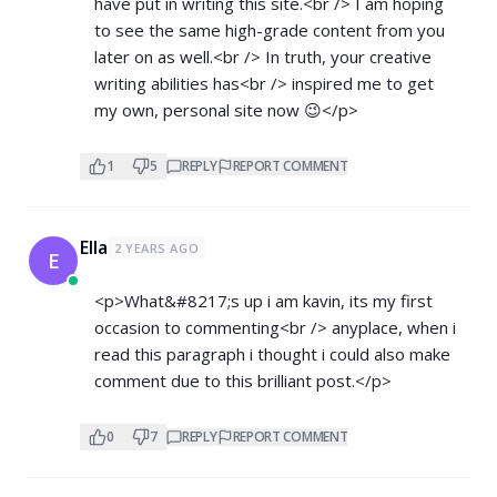
have put in writing this site.<br /> I am hoping
to see the same high-grade content from you
later on as well.<br /> In truth, your creative
writing abilities has<br /> inspired me to get
my own, personal site now 😉</p>
1
5
REPLY
REPORT COMMENT
Ella
2 YEARS AGO
E
<p>What&#8217;s up i am kavin, its my first
occasion to commenting<br /> anyplace, when i
read this paragraph i thought i could also make
comment due to this brilliant post.</p>
0
7
REPLY
REPORT COMMENT