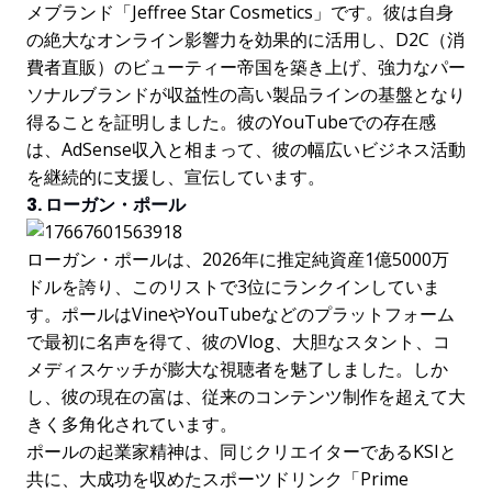
メブランド「Jeffree Star Cosmetics」です。彼は自身
の絶大なオンライン影響力を効果的に活用し、D2C（消
費者直販）のビューティー帝国を築き上げ、強力なパー
ソナルブランドが収益性の高い製品ラインの基盤となり
得ることを証明しました。彼のYouTubeでの存在感
は、AdSense収入と相まって、彼の幅広いビジネス活動
を継続的に支援し、宣伝しています。
3. ローガン・ポール
ローガン・ポールは、2026年に推定純資産1億5000万
ドルを誇り、このリストで3位にランクインしていま
す。ポールはVineやYouTubeなどのプラットフォーム
で最初に名声を得て、彼のVlog、大胆なスタント、コ
メディスケッチが膨大な視聴者を魅了しました。しか
し、彼の現在の富は、従来のコンテンツ制作を超えて大
きく多角化されています。
ポールの起業家精神は、同じクリエイターであるKSIと
共に、大成功を収めたスポーツドリンク「Prime