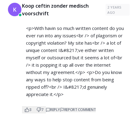
Koop ceftin zonder medisch
2 YEARS
K
voorschrift
AGO
<p>With havin so much written content do you
ever run into any issues<br /> of plagorism or
copyright violation? My site has<br /> a lot of
unique content I&#8217;ve either written
myself or outsourced but it seems a lot of<br
/> it is popping it up all over the internet
without my agreement.</p> <p>Do you know
any ways to help stop content from being
ripped off?<br /> I&#8217;d genuinely
appreciate it.</p>
3
7
REPLY
REPORT COMMENT