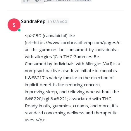
SandraPep
1 YEAR AGO
S
<p>CBD (cannabidiol) like
[url=
https://www.cornbreadhemp.com/pages/c
an-thc-gummies-be-consumed-by-individuals-
with-allergies
]Can THC Gummies Be
Consumed by Individuals with Allergies[/url] is a
non-psychoactive also fuze initiate in cannabis.
It&#8217;s widely familiar in the direction of
implicit benefits like reducing concern,
improving sleep, and relieving woe without the
&#8220;high&#8221; associated with THC.
Ready in oils, gummies, creams, and more, it’s
standard concerning wellness and therapeutic
uses.</p>