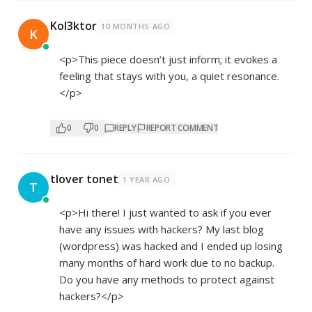
Kol3ktor
10 MONTHS AGO
K
<p>This piece doesn’t just inform; it evokes a
feeling that stays with you, a quiet resonance.
</p>
0
0
REPLY
REPORT COMMENT
tlover tonet
1 YEAR AGO
T
<p>Hi there! I just wanted to ask if you ever
have any issues with hackers? My last blog
(wordpress) was hacked and I ended up losing
many months of hard work due to no backup.
Do you have any methods to protect against
hackers?</p>