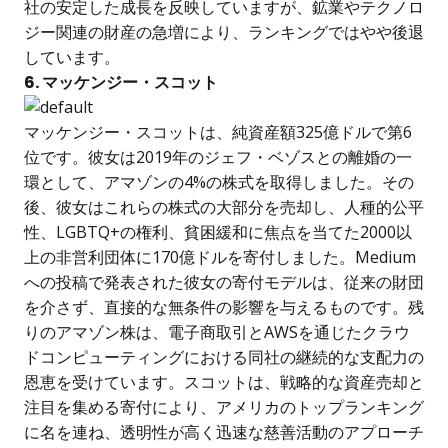
社の安定した成長を反映していますが、鉱業やテクノロ
ジー関連の財産の急増により、ランキングではやや後退
しています。
6. マッケンジー・スコット
マッケンジー・スコットは、純資産額325億ドルで第6
位です。彼女は2019年のジェフ・ベゾスとの離婚の一
環として、アマゾンの4%の株式を取得しました。その
後、彼女はこれらの株式の大部分を売却し、人種的公平
性、LGBTQ+の権利、貧困緩和に焦点を当てた2000以
上の非営利団体に170億ドルを寄付しました。Medium
への投稿で発表された彼女の寄付モデルは、従来の財団
を介さず、直接的な無条件の影響を与えるものです。残
りのアマゾン株は、電子商取引とAWSを通じたクラウ
ドコンピューティングにおける同社の継続的な支配力の
恩恵を受けています。スコットは、戦略的な資産売却と
注目を集める寄付により、アメリカのトップランキング
に名を連ね、透明性が高く迅速な慈善活動のアプローチ