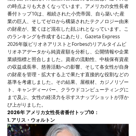
の時点よりも大きくなっています。アメリカの女性長者
番付トップ10は、相続された小売帝国、自ら築いた産
業の巨人、そしてゼロから構築されたテクノロジー由来
の財産が、驚くほど混在した顔ぶれとなっています。こ
のランキングを作成するにあたり、Gazeta Express
2026年版ビリオネアリストとForbesのリアルタイムビ
リオネアデータから純資産額を分析し、公開情報や企業
業績指標と照合しました。資産の流動性、中核保有資産
の収益成長率、慈善活動への影響、そして各女性が自身
の財産を管理・拡大する上で果たす直接的な役割などの
基準を考慮しました。その結果、屋根材、カジノリゾー
ト、キャンディーバー、クラウドコンピューティングに
まで及ぶ、女性の経済力を示すスナップショットが浮か
び上がりました。
2026年 アメリカ女性長者番付トップ10：
1. アリス・ウォルトン