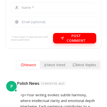
POST
* Your email is kept private and
never published.
COMMENT
Newest
Most Voted
Most Replies
Polish News
10 MONTHS AGO
P
<p>Your writing evokes subtle harmony,
where intellectual clarity and emotional depth
intertwine. Each sentence contributes to a