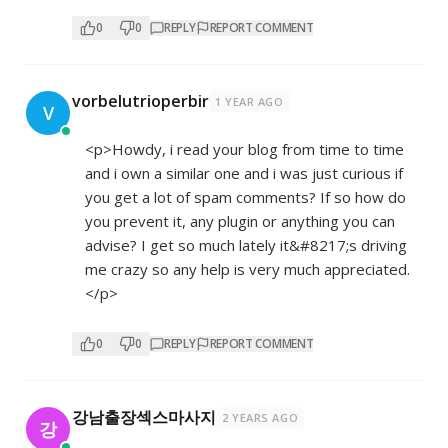
0
0
REPLY
REPORT COMMENT
vorbelutrioperbir
1 YEAR AGO
V
<p>Howdy, i read your blog from time to time
and i own a similar one and i was just curious if
you get a lot of spam comments? If so how do
you prevent it, any plugin or anything you can
advise? I get so much lately it&#8217;s driving
me crazy so any help is very much appreciated.
</p>
0
0
REPLY
REPORT COMMENT
강남출장섹스마사지
2 YEARS AGO
강