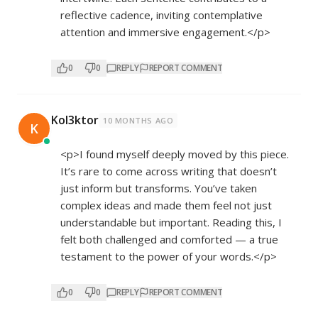
reflective cadence, inviting contemplative
attention and immersive engagement.</p>
0
0
REPLY
REPORT COMMENT
Kol3ktor
10 MONTHS AGO
K
<p>I found myself deeply moved by this piece.
It’s rare to come across writing that doesn’t
just inform but transforms. You’ve taken
complex ideas and made them feel not just
understandable but important. Reading this, I
felt both challenged and comforted — a true
testament to the power of your words.</p>
0
0
REPLY
REPORT COMMENT