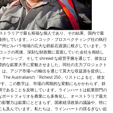
ーストラリアで最も裕福な個人であり、その結果、国内で最
維持しています。ハンコック・プロスペクティング社の執行
ア州ピルバラ地域の広大な鉄鉱石資源に根ざしています。ラ
ンコックの死後、深刻な財政難に直面していた会社を相続し
ーシップ、そして shrewd な経営手腕を通じて、彼女は
際的な鉱業大手に変貌させました。同社の主力プロジェクト
」は、アジア市場への輸出を通じて莫大な収益源を提供し、
Australianの「Richest 250」リストによると、彼女
ドルです。この数字は、市場の周期的な変動にもかかわらず、鉄
調であることを反映しています。ラインハートは鉱業部門の
なポートフォリオを農業にも多角化し、オーストラリア最大
の影響力は鉱業にとどまらず、国家経済政策の議論や、特に
にも及んでいます。私たちは、ラインハートの揺るぎない起