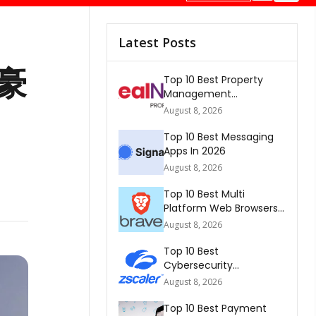
Latest Posts
豪
Top 10 Best Property
Management
Companies In South
August 8, 2026
Africa 2026
Top 10 Best Messaging
Apps In 2026
August 8, 2026
Top 10 Best Multi
Platform Web Browsers
In The world 2026
August 8, 2026
Top 10 Best
Cybersecurity
Companies In America
August 8, 2026
2026
Top 10 Best Payment