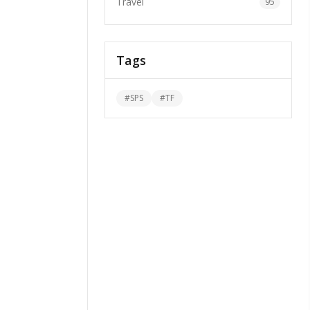
Travel
95
Tags
#
SPS
#
TF