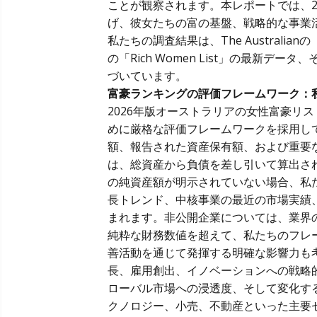
ことが観察されます。本レポートでは、2
げ、彼女たちの富の基盤、戦略的な事業
私たちの調査結果は、The Australianの「Riche
の「Rich Women List」の最新
づいています。
富豪ランキングの評価フレームワーク：
2026年版オーストラリアの女性富豪リ
めに厳格な評価フレームワークを採用し
額、報告された資産保有額、および重要
は、総資産から負債を差し引いて算出され
の純資産額が明示されていない場合、私
長トレンド、中核事業の最近の市場実績、
まれます。非公開企業については、業界
純粋な財務数値を超えて、私たちのフレ
善活動を通じて発揮する明確な影響力も
長、雇用創出、イノベーションへの戦略
ローバル市場への浸透度、そして変化す
クノロジー、小売、不動産といった主要