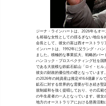
ジーナ・ラインハートは、2026年もオ
も裕福な女性としての揺るぎない地位を
会長として、彼女の富は西オーストラリ
インハートは、1992年に父ラング・ハ
ました。積極的な事業拡大、戦略的パートナ
ハンコック・プロスペクティング社を国
である大規模な鉄鉱石鉱山「ロイ・ヒル
彼女の財政的優位性の礎となっています。 The 
の2026年の純資産は推定416.6億豪
鉱石に対する世界的な需要が引き続き堅
規制緩和を強く提唱しており、その広範
の牛生産者の一人となっています。彼女
地方のオーストラリアにおける慈善活動