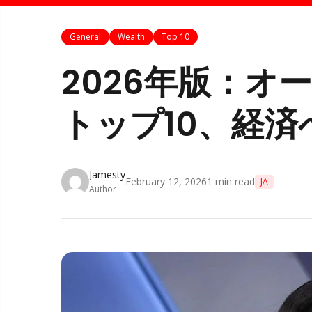
General
Wealth
Top 10
2026年版：オ
トップ10、経済
Jamesty
February 12, 2026
1
min read
JA
Author