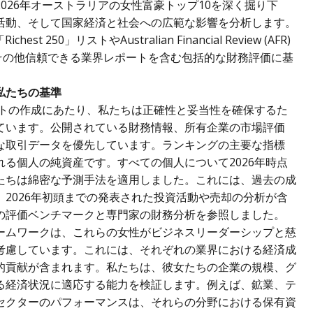
026年オーストラリアの女性富豪トップ10を深く掘り下
活動、そして国家経済と社会への広範な影響を分析します。
st 250」リストやAustralian Financial Review (AFR)
データ、その他信頼できる業界レポートを含む包括的な財務評価に基
私たちの基準
ストの作成にあたり、私たちは正確性と妥当性を確保するた
ています。公開されている財務情報、所有企業の市場評価
な取引データを優先しています。ランキングの主要な指標
る個人の純資産です。すべての個人について2026年時点
たちは綿密な予測手法を適用しました。これには、過去の成
2026年初頭までの発表された投資活動や売却の分析が含
の評価ベンチマークと専門家の財務分析を参照しました。
ームワークは、これらの女性がビジネスリーダーシップと慈
考慮しています。これには、それぞれの業界における経済成
的貢献が含まれます。私たちは、彼女たちの企業の規模、グ
る経済状況に適応する能力を検証します。例えば、鉱業、テ
セクターのパフォーマンスは、それらの分野における保有資