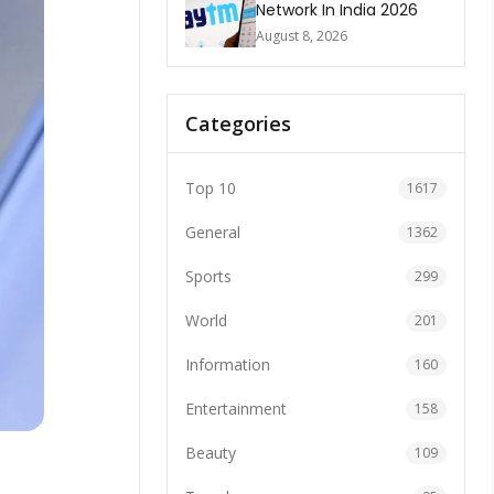
Network In India 2026
August 8, 2026
Categories
Top 10
1617
General
1362
Sports
299
World
201
Information
160
Entertainment
158
Beauty
109