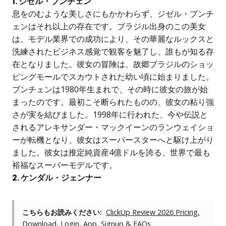
1. ジゼル・ブンチェン
息をのむような美しさにもかかわらず、ジゼル・ブンチ
ェンはそれ以上の存在です。ブラジル出身のこの美女
は、モデル業界での成功により、その華麗なルックスと
洗練されたビジネス感覚で観客を魅了し、誰もが知る存
在となりました。彼女の冒険は、故郷ブラジルのショッ
ピングモールでスカウトされた幼い頃に始まりました。
ブンチェンは1980年生まれで、その時に彼女の旅が始
まったのです。最初こそ断られたものの、彼女の粘り強
さが実を結びました。1998年に行われた、今や伝説と
されるアレキサンダー・マックイーンのランウェイショ
ーが転機となり、彼女はスーパースターへと駆け上がり
ました。彼女は推定純資産4億ドルを誇る、世界で最も
裕福なスーパーモデルです。
2. ケンダル・ジェンナー
こちらもお読みください:
ClickUp Review 2026 Pricing,
Download, Login, App, Signup & FAQs