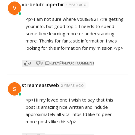
vorbelutr ioperbir
1 YEAR AGO
V
<p>I am not sure where you&#8217;re getting
your info, but good topic. I needs to spend
some time learning more or understanding
more. Thanks for fantastic information I was
looking for this information for my mission.</p>
3
8
REPLY
REPORT COMMENT
streameastweb
2 YEARS AGO
S
<p>Hi my loved one I wish to say that this
post is amazing nice written and include
approximately all vital infos Id like to peer
more posts like this</p>