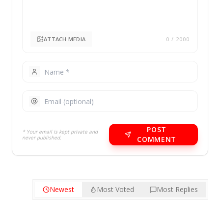
ATTACH MEDIA
0
/ 2000
POST
* Your email is kept private and
never published.
COMMENT
Newest
Most Voted
Most Replies