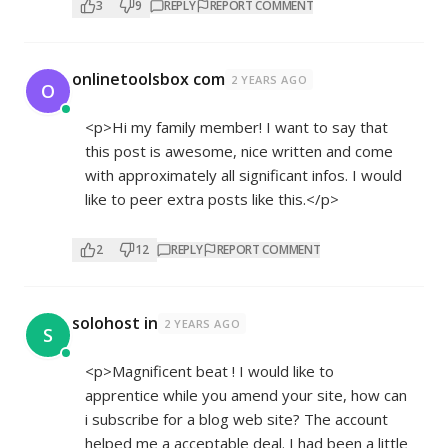
3
9
REPLY
REPORT COMMENT
onlinetoolsbox com
2 YEARS AGO
O
<p>Hi my family member! I want to say that
this post is awesome, nice written and come
with approximately all significant infos. I would
like to peer extra posts like this.</p>
2
12
REPLY
REPORT COMMENT
solohost in
2 YEARS AGO
S
<p>Magnificent beat ! I would like to
apprentice while you amend your site, how can
i subscribe for a blog web site? The account
helped me a acceptable deal. I had been a little