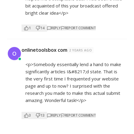
bit acquainted of this your broadcast offered
bright clear idea</p>
1
14
REPLY
REPORT COMMENT
onlinetoolsbox com
2 YEARS AGO
O
<p>Somebody essentially lend a hand to make
significantly articles I&#8217;d state. That is
the very first time I frequented your website
page and up to now? I surprised with the
research you made to make this actual submit
amazing. Wonderful task!</p>
3
13
REPLY
REPORT COMMENT