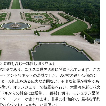
食事と装飾を含む一部貸し切り料金）
宮建築であり、ユネスコ世界遺産に登録されています。この
ー・アントワネットの居城でした。357枚の鏡と43個のシ
クタール以上を誇る広大な庭園など、有名な部屋が数多くあ
を挙げ、オランジュリーで披露宴を行い、大運河を彩る花火
万ドルからの料金には通常、一部貸し切り、ミシュラン星付
イベートツアーが含まれます。非常に排他的で、厳格な予約
室のイベントにふさわしい場所です。