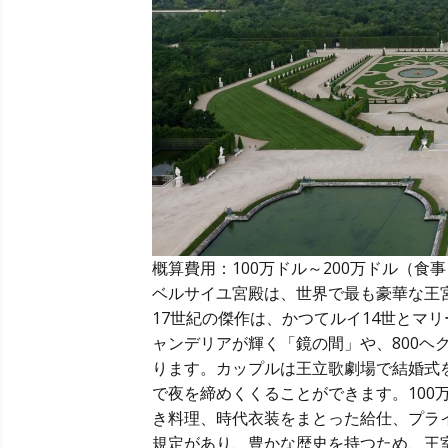
概算費用：100万ドル～200万ドル（
ベルサイユ宮殿は、世界で最も豪華な王
17世紀の傑作は、かつてルイ14世とマリ
ャンデリアが輝く「鏡の間」や、800ヘ
ります。カップルは王立歌劇場で結婚式
で夜を締めくくることができます。100
き料理、時代衣装をまとった給仕、プラ
規定があり、豊かな歴史を持つため、王