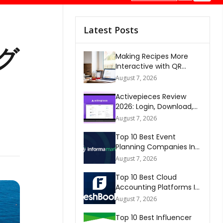
Latest Posts
グ
Making Recipes More
Interactive with QR
Codes
August 7, 2026
Activepieces Review
2026: Login, Download,
AI, Pricing, Automation &
August 7, 2026
FAQs
Top 10 Best Event
Planning Companies In
The World 2026
August 7, 2026
Top 10 Best Cloud
Accounting Platforms In
The World 2026
August 7, 2026
Top 10 Best Influencer