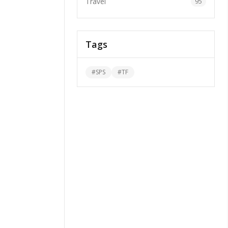
Travel
95
Tags
#
SPS
#
TF