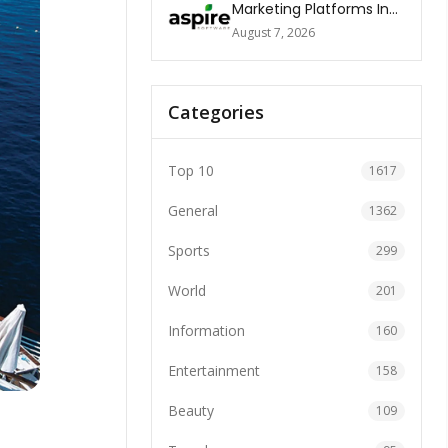
Marketing Platforms In
The World 2026
August 7, 2026
Categories
Top 10
1617
General
1362
Sports
299
World
201
Information
160
Entertainment
158
Beauty
109