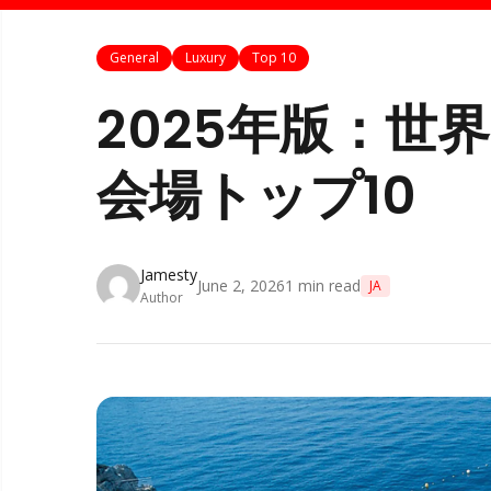
General
Luxury
Top 10
2025年版：世
会場トップ10
Jamesty
June 2, 2026
1
min read
JA
Author