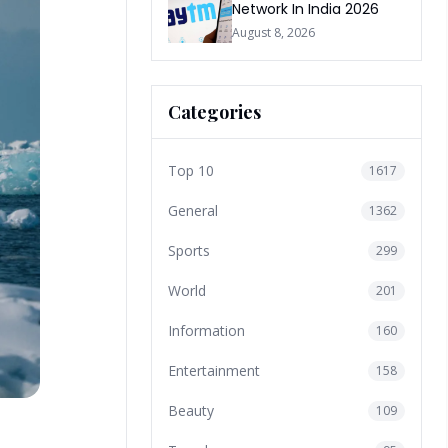
Network In India 2026
August 8, 2026
Categories
Top 10
1617
General
1362
Sports
299
World
201
Information
160
Entertainment
158
Beauty
109