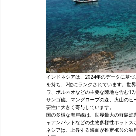
インドネシアは、2024年のデータに基づき、54,71
を持ち、2位にランクされています。世
ワ、ボルネオなどの主要な陸地を含む17
サンゴ礁、マングローブの森、火山のビ
要性に大きく寄与しています。
国の多様な海岸線は、世界最大の群島漁業
ャアンパットなどの生物多様性ホットス
ネシアは、上昇する海面が推定40%の