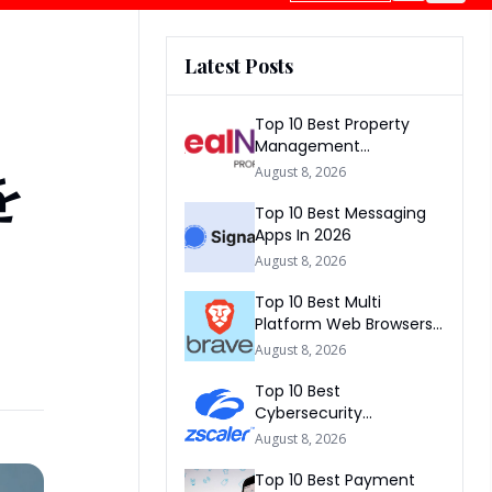
Latest Posts
Top 10 Best Property
Management
Companies In South
を
August 8, 2026
Africa 2026
Top 10 Best Messaging
Apps In 2026
August 8, 2026
Top 10 Best Multi
Platform Web Browsers
In The world 2026
August 8, 2026
Top 10 Best
Cybersecurity
Companies In America
August 8, 2026
2026
Top 10 Best Payment