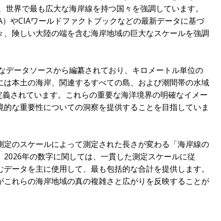
は、世界で最も広大な海岸線を持つ国々を強調しています。
A）やCIAワールドファクトブックなどの最新データに基づ
々、険しい大陸の端を含む海岸地域の巨大なスケールを強調
的なデータソースから編纂されており、キロメートル単位の
には本土の海岸、関連するすべての島、および潮間帯の水域
に定義されています。これらの重要な海洋境界の明確なイメー
境的な重要性についての洞察を提供することを目指していま
測定のスケールによって測定された長さが変わる「海岸線の
2026年の数字に関しては、一貫した測定スケールに従
むデータを主に使用して、最も包括的な合計を提供します。
がこれらの海岸地域の真の複雑さと広がりを反映することが