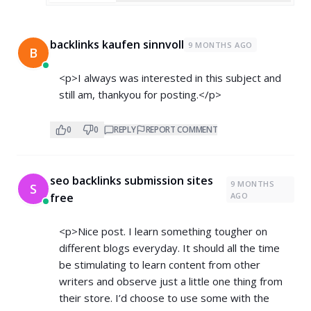
backlinks kaufen sinnvoll
9 MONTHS AGO
B
<p>I always was interested in this subject and
still am, thankyou for posting.</p>
0
0
REPLY
REPORT COMMENT
seo backlinks submission sites
9 MONTHS
S
free
AGO
<p>Nice post. I learn something tougher on
different blogs everyday. It should all the time
be stimulating to learn content from other
writers and observe just a little one thing from
their store. I’d choose to use some with the