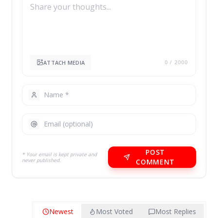
ATTACH MEDIA
0
/ 2000
POST
* Your email is kept private and
never published.
COMMENT
Newest
Most Voted
Most Replies