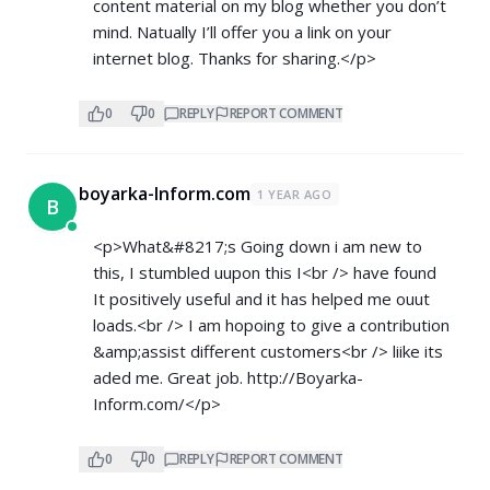
content material on my blog whether you don’t
mind. Natually I’ll offer you a link on your
internet blog. Thanks for sharing.</p>
0
0
REPLY
REPORT COMMENT
boyarka-Inform.com
1 YEAR AGO
B
<p>What&#8217;s Going down i am new to
this, I stumbled uupon this I<br /> have found
It positively useful and it has helped me ouut
loads.<br /> I am hopoing to give a contribution
&amp;assist different customers<br /> liike its
aded me. Great job.
http://Boyarka-
Inform.com/</p>
0
0
REPLY
REPORT COMMENT