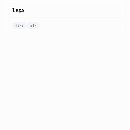
Tags
#
SPS
#
TF