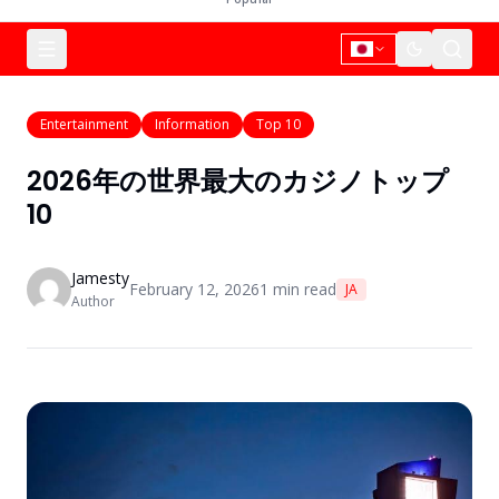
Entertainment
Information
Top 10
2026年の世界最大のカジノトップ
10
Jamesty
February 12, 2026
1
min read
JA
Author