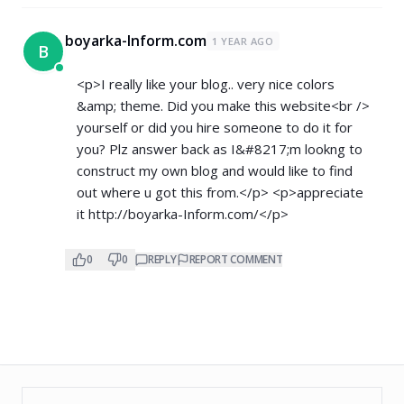
boyarka-Inform.com
1 YEAR AGO
B
<p>I really like your blog.. very nice colors
&amp; theme. Did you make this website<br />
yourself or did you hire someone to do it for
you? Plz answer back as I&#8217;m lookng to
construct my own blog and would like to find
out where u got this from.</p> <p>appreciate
it
http://boyarka-Inform.com/</p>
0
0
REPLY
REPORT COMMENT