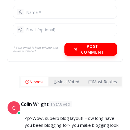
POST
* Your email is kept private and
never published.
COMMENT
Newest
Most Voted
Most Replies
Colin Wright
1 YEAR AGO
C
<p>Wow, superb blog layout! How long have
you been blogging for? you make blogging look