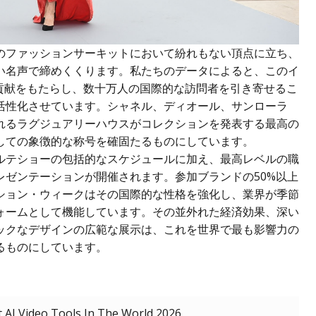
のファッションサーキットにおいて紛れもない頂点に立ち、
い名声で締めくくります。私たちのデータによると、このイ
済貢献をもたらし、数十万人の国際的な訪問者を引き寄せるこ
活性化させています。シャネル、ディオール、サンローラ
れるラグジュアリーハウスがコレクションを発表する最高の
しての象徴的な称号を確固たるものにしています。
ルテショーの包括的なスケジュールに加え、最高レベルの職
レゼンテーションが開催されます。参加ブランドの50%以上
ション・ウィークはその国際的な性格を強化し、業界が季節
ォームとして機能しています。その並外れた経済効果、深い
ックなデザインの広範な展示は、これを世界で最も影響力の
るものにしています。
 AI Video Tools In The World 2026