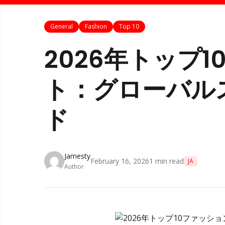
General
Fashion
Top 10
2026年トップ
ト：グローバル
ド
Jamesty
February 16, 2026
1
min read
JA
Author