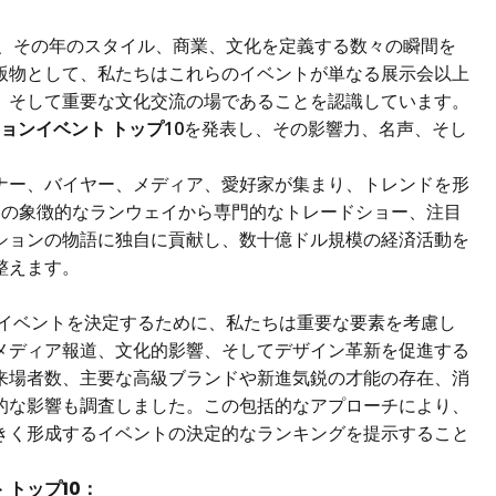
は、その年のスタイル、商業、文化を定義する数々の瞬間を
版物として、私たちはこれらのイベントが単なる展示会以上
、そして重要な文化交流の場であることを認識しています。
ションイベント トップ10
を発表し、その影響力、名声、そし
ナー、バイヤー、メディア、愛好家が集まり、トレンドを形
」の象徴的なランウェイから専門的なトレードショー、注目
ションの物語に独自に貢献し、数十億ドル規模の経済活動を
整えます。
ンイベントを決定するために、私たちは重要な要素を考慮し
メディア報道、文化的影響、そしてデザイン革新を促進する
来場者数、主要な高級ブランドや新進気鋭の才能の存在、消
的な影響も調査しました。この包括的なアプローチにより、
きく形成するイベントの決定的なランキングを提示すること
 トップ10：