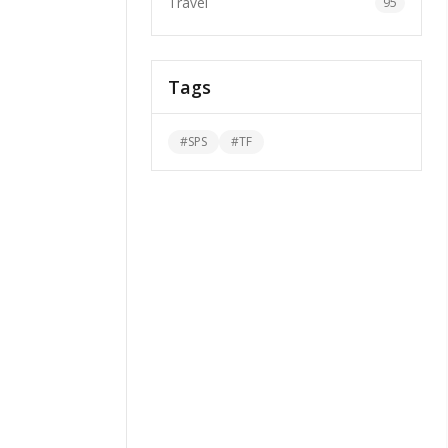
Travel
95
Tags
#
SPS
#
TF