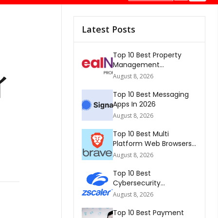
Latest Posts
Top 10 Best Property
Management
Companies In South
イ
August 8, 2026
Africa 2026
Top 10 Best Messaging
Apps In 2026
August 8, 2026
Top 10 Best Multi
Platform Web Browsers
In The world 2026
August 8, 2026
Top 10 Best
Cybersecurity
Companies In America
August 8, 2026
2026
Top 10 Best Payment