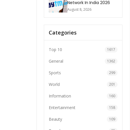
Network In India 2026
August 8, 2026
Categories
Top 10
1617
General
1362
Sports
299
World
201
Information
160
Entertainment
158
Beauty
109