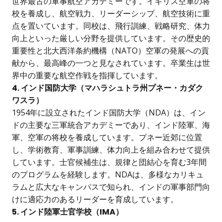
世界最古の軍事航空アカデミーです。イギリス空軍の将
校を養成し、航空戦力、リーダーシップ、航空技術に重
点を置いています。同校は、飛行訓練、戦略研究、体力
向上といった厳しい分野を提供しています。その歴史的
重要性と北大西洋条約機構（NATO）空軍の発展への貢
献から、最高峰の一つと見なされています。卒業生は世
界中の重要な航空作戦を指揮しています。
4. インド国防大学（マハラシュトラ州プネー・カダク
ワスラ）
1954年に設立されたインド国防大学（NDA）は、イン
ドの主要な三軍統合アカデミーであり、インド陸軍、海
軍、空軍の将校を養成しています。プネー近郊に位置
し、学術教育、軍事訓練、体力向上を組み合わせて提供
しています。士官候補生は、規律と団結心を育む3年間
のプログラムを経験します。NDAは、多様なカリキュ
ラムと広大なキャンパスで知られ、インドの軍事部門向
けに適応力のあるリーダーを育成しています。
5. インド陸軍士官学校（IMA）