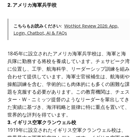
2. アメリカ海軍兵学校
こちらもお読みください:
WotNot Review 2026: App,
Login, Chatbot, AI & FAQs
1845年に設立されたアメリカ海軍兵学校は、海軍と海
兵隊に勤務する将校を養成しています。チェサピーク湾
に位置し、工学、航海科学、リーダーシップ訓練を組み
合わせて提供しています。海軍士官候補生は、航海術や
操船訓練を含む、学術的にも肉体的にも多くの困難な課
題を克服する必要があります。この教育機関は、チェス
ター・W・ニミッツ提督のようなリーダーを輩出してき
た実績に基づき、海洋戦略と規律に特に重点を置いて、
世界的な評判を得ています。
3. イギリス空軍クランウェル校
1919年に設立されたイギリス空軍クランウェル校は、