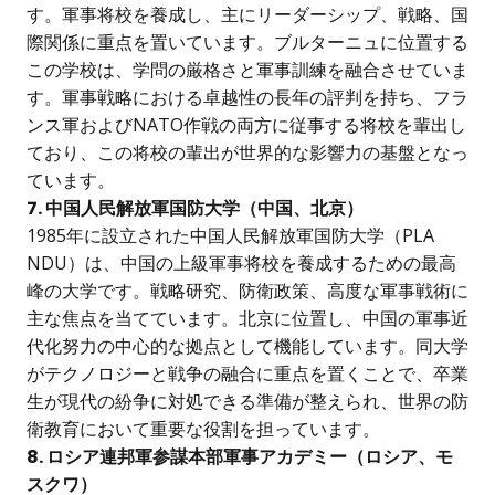
す。軍事将校を養成し、主にリーダーシップ、戦略、国
際関係に重点を置いています。ブルターニュに位置する
この学校は、学問の厳格さと軍事訓練を融合させていま
す。軍事戦略における卓越性の長年の評判を持ち、フラ
ンス軍およびNATO作戦の両方に従事する将校を輩出し
ており、この将校の輩出が世界的な影響力の基盤となっ
ています。
7. 中国人民解放軍国防大学（中国、北京）
1985年に設立された中国人民解放軍国防大学（PLA
NDU）は、中国の上級軍事将校を養成するための最高
峰の大学です。戦略研究、防衛政策、高度な軍事戦術に
主な焦点を当てています。北京に位置し、中国の軍事近
代化努力の中心的な拠点として機能しています。同大学
がテクノロジーと戦争の融合に重点を置くことで、卒業
生が現代の紛争に対処できる準備が整えられ、世界の防
衛教育において重要な役割を担っています。
8. ロシア連邦軍参謀本部軍事アカデミー（ロシア、モ
スクワ）