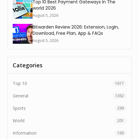
Top 10 Best Payment Gateways In The
world 2026
August 5, 2026
Bitwarden Review 2026: Extension, Login,
Download, Free Plan, App & FAQs
August 5, 2026
Categories
Top 10
1617
General
1362
Sports
299
World
201
Information
160