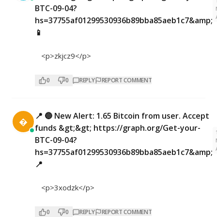
BTC-09-04?
hs=37755af01299530936b89bba85aeb1c7&amp;
📱
<p>zkjcz9</p>
0
0
REPLY
REPORT COMMENT
📍 🔵 New Alert: 1.65 Bitcoin from user. Accept

funds &gt;&gt; https://graph.org/Get-your-
BTC-09-04?
hs=37755af01299530936b89bba85aeb1c7&amp;
📍
<p>3xodzk</p>
0
0
REPLY
REPORT COMMENT