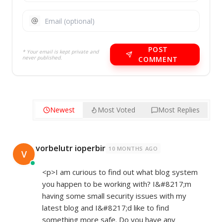
POST
* Your email is kept private and
never published.
COMMENT
Newest
Most Voted
Most Replies
vorbelutr ioperbir
10 MONTHS AGO
V
<p>I am curious to find out what blog system
you happen to be working with? I&#8217;m
having some small security issues with my
latest blog and I&#8217;d like to find
something more safe. Do you have any