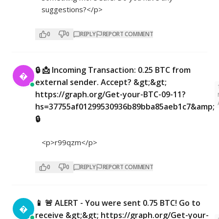
suggestions?</p>
0
0
REPLY
REPORT COMMENT
🔒 📩 Incoming Transaction: 0.25 BTC from

external sender. Accept? &gt;&gt;
https://graph.org/Get-your-BTC-09-11?
hs=37755af01299530936b89bba85aeb1c7&amp;
🔒
<p>r99qzm</p>
0
0
REPLY
REPORT COMMENT
📱 🚨 ALERT - You were sent 0.75 BTC! Go to

receive &gt;&gt; https://graph.org/Get-your-