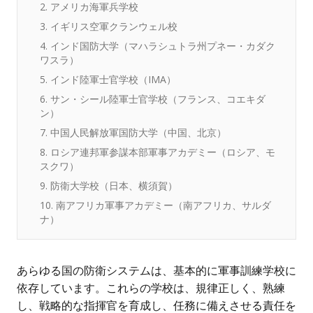
2. アメリカ海軍兵学校
3. イギリス空軍クランウェル校
4. インド国防大学（マハラシュトラ州プネー・カダク
ワスラ）
5. インド陸軍士官学校（IMA）
6. サン・シール陸軍士官学校（フランス、コエキダ
ン）
7. 中国人民解放軍国防大学（中国、北京）
8. ロシア連邦軍参謀本部軍事アカデミー（ロシア、モ
スクワ）
9. 防衛大学校（日本、横須賀）
10. 南アフリカ軍事アカデミー（南アフリカ、サルダ
ナ）
あらゆる国の防衛システムは、基本的に軍事訓練学校に
依存しています。これらの学校は、規律正しく、熟練
し、戦略的な指揮官を育成し、任務に備えさせる責任を