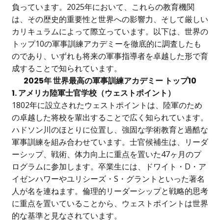
負っています。2025年において、これらの教育機関
は、その歴史的重要性と世界への影響力、そして厳しい
カリキュラムによって際立っています。以下は、世界の
トップ10の軍事訓練アカデミーを徹底的に調査したも
のであり、いずれも将来の軍事指導者を卓越した形で育
成することで知られています。
2025年 世界最高の軍事訓練アカデミー トップ10
1. アメリカ陸軍士官学校（ウェストポイント）
1802年に設立されたウェストポイントは、陸軍のため
の卓越した将校を輩出することで広く知られています。
ハドソン川のほとりに位置し、強固な学術教育と過酷な
軍事訓練を組み合わせています。士官候補生は、リーダ
ーシップ、戦術、体力向上に重点を置いた47ヶ月のプ
ログラムに参加します。卒業生には、ドワイト・D・ア
イゼンハワーやユリシーズ・S・グラントといった著名
人が名を連ねます。倫理的リーダーシップと戦略的思考
に重点を置いていることから、ウェストポイントは世界
的な基準と見なされています。