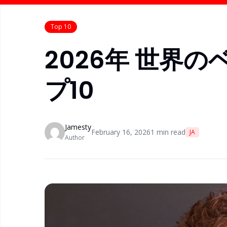
Top 10
2026年 世界
プ10
Jamesty
February 16, 2026
1
min read
JA
Author