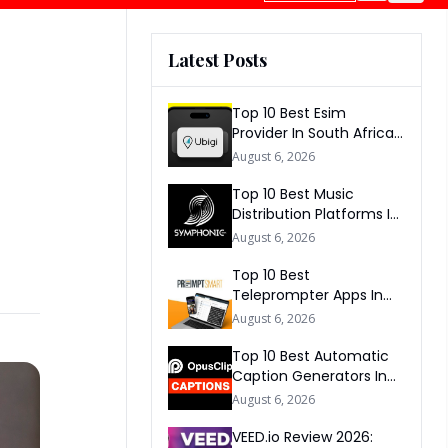
Latest Posts
Top 10 Best Esim
Provider In South Africa
2026
August 6, 2026
Top 10 Best Music
Distribution Platforms In
The World 2026
August 6, 2026
Top 10 Best
Teleprompter Apps In
2026
August 6, 2026
Top 10 Best Automatic
Caption Generators In
The World 2026
August 6, 2026
VEED.io Review 2026: