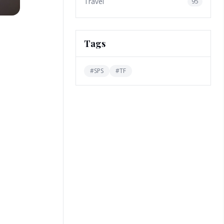
Travel
95
Tags
#
SPS
#
TF