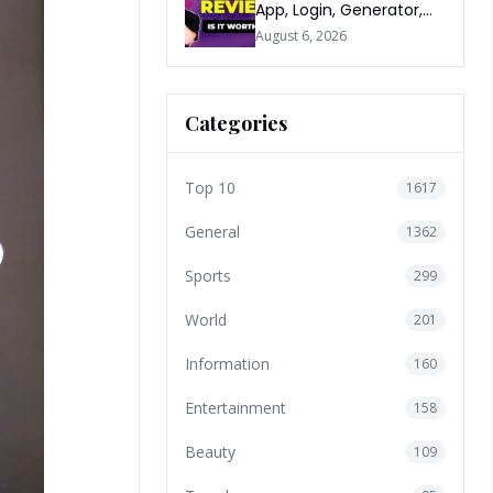
App, Login, Generator,
Download, AI & FAQs
August 6, 2026
Categories
Top 10
1617
General
1362
Sports
299
World
201
Information
160
Entertainment
158
Beauty
109