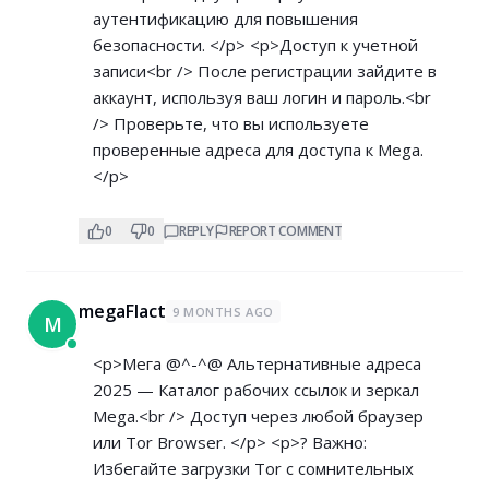
аутентификацию для повышения
безопасности. </p> <p>Доступ к учетной
записи<br /> После регистрации зайдите в
аккаунт, используя ваш логин и пароль.<br
/> Проверьте, что вы используете
проверенные адреса для доступа к Mega.
</p>
0
0
REPLY
REPORT COMMENT
megaFlact
9 MONTHS AGO
M
<p>Мега @^-^@ Альтернативные адреса
2025 — Каталог рабочих ссылок и зеркал
Mega.<br /> Доступ через любой браузер
или Tor Browser. </p> <p>? Важно:
Избегайте загрузки Tor с сомнительных