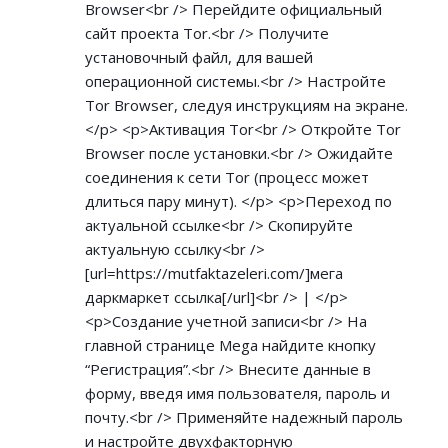
Browser<br /> Перейдите официальный
сайт проекта Tor.<br /> Получите
установочный файл, для вашей
операционной системы.<br /> Настройте
Tor Browser, следуя инструкциям на экране.
</p> <p>Активация Tor<br /> Откройте Tor
Browser после установки.<br /> Ожидайте
соединения к сети Tor (процесс может
длиться пару минут). </p> <p>Переход по
актуальной ссылке<br /> Скопируйте
актуальную ссылку<br />
[url=
https://mutfaktazeleri.com/]мега
даркмаркет ссылка[/url]<br /> | </p>
<p>Создание учетной записи<br /> На
главной странице Mega найдите кнопку
“Регистрация”.<br /> Внесите данные в
форму, введя имя пользователя, пароль и
почту.<br /> Применяйте надежный пароль
и настройте двухфакторную