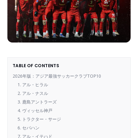
TABLE OF CONTENTS
2026年版：アジア最強サッカークラブTOP10
1. アル・ヒラル
2. アル・ナスル
3. 鹿島アントラーズ
4. ヴィッセル神戸
5. トラクター・サージ
6. セパハン
7. アル・イテハド