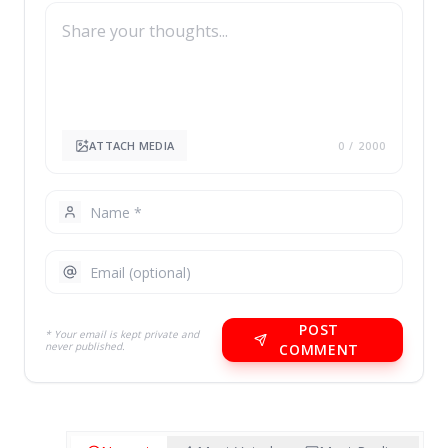
ATTACH MEDIA
0
/ 2000
POST
* Your email is kept private and
never published.
COMMENT