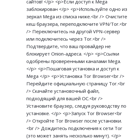
сайтов! </p> <p>Если доступ к Mega
заблокирован </p> <p>Используйте одно из
зеркал Mega из списка ниже.<br /> Очистите
кеш браузера, переподключите VPN/Tor.<br
/> Переключитесь на другой VPN-сервер
или подключитесь через Tor.<br />
Подтвердите, что ваш провайдер не
блокирует Onion-адреса. </p> <p>Ссылки
одобрены проверенными каналами Mega.
</p> <p>Пошаговая установка и доступ к
Mega </p> <p>Установка Tor Browser<br />
Перейдите официальную страницу Tor.<br
/> Скачайте установочный файл,
подходящий для вашей ОС.<br />
Установите браузер, следуя руководству по
установке. </p> <p>Запуск Tor Browser<br
/> Откройте Tor Browser после установки.
<br /> Дождитесь подключения к сети Tor
(это может занять несколько минут). </p>