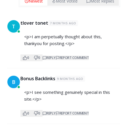
Newest
Most Voted
Most Replies
tlover tonet
7 MONTHS AGO
T
<p>I am perpetually thought about this,
thankyou for posting.</p>
0
0
REPLY
REPORT COMMENT
Bonus Backlinks
9 MONTHS AGO
B
<p>I see something genuinely special in this
site.</p>
0
0
REPLY
REPORT COMMENT