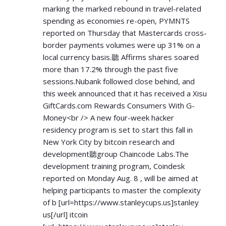
marking the marked rebound in travel-related
spending as economies re-open, PYMNTS
reported on Thursday that Mastercards cross-
border payments volumes were up 31% on a
local currency basis.聽 Affirms shares soared
more than 17.2% through the past five
sessions.Nubank followed close behind, and
this week announced that it has received a Xisu
GiftCards.com Rewards Consumers With G-
Money<br /> A new four-week hacker
residency program is set to start this fall in
New York City by bitcoin research and
development聽group Chaincode Labs.The
development training program, Coindesk
reported on Monday Aug. 8 , will be aimed at
helping participants to master the complexity
of b [url=
https://www.stanleycups.us]stanley
us[/url] itcoin