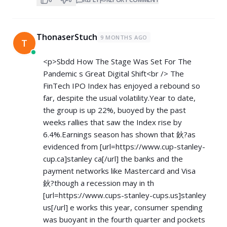
ThonaserStuch
9 MONTHS AGO
T
<p>Sbdd How The Stage Was Set For The
Pandemic s Great Digital Shift<br /> The
FinTech IPO Index has enjoyed a rebound so
far, despite the usual volatility.Year to date,
the group is up 22%, buoyed by the past
weeks rallies that saw the Index rise by
6.4%.Earnings season has shown that 鈥?as
evidenced from [url=
https://www.cup-stanley-
cup.ca]stanley
ca[/url] the banks and the
payment networks like Mastercard and Visa
鈥?though a recession may in th
[url=
https://www.cups-stanley-cups.us]stanley
us[/url] e works this year, consumer spending
was buoyant in the fourth quarter and pockets