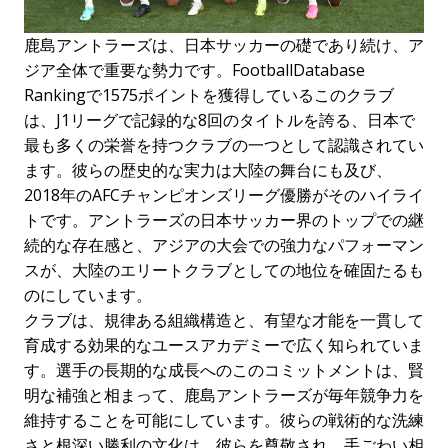
鹿島アントラーズは、日本サッカーの礎であり続け、ア
ジア全体で重要な勢力です。FootballDatabase
Rankingで1575ポイントを獲得しているこのクラブ
は、J1リーグで記録的な8回のタイトルを誇る、日本で
最も多くの栄誉を持つクラブの一つとして認識されてい
ます。彼らの歴史的な実力は大陸の舞台にも及び、
2018年のAFCチャンピオンズリーグ優勝がそのハイライ
トです。アントラーズの日本サッカー界のトップでの継
続的な存在感と、アジアの大会での強力なパフォーマン
スが、大陸のエリートクラブとしての地位を確固たるも
のにしています。
クラブは、規律ある組織構造と、有望な才能を一貫して
育成する効果的なユースアカデミーで広く知られていま
す。選手の長期的な成長へのこのコミットメントは、賢
明な補強と相まって、鹿島アントラーズが毎年競争力を
維持することを可能にしています。彼らの戦術的な洗練
さと根深い勝利の文化は、彼らを尊敬され、手ごわい相