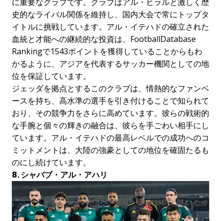
に重要なクラブです。クラブはアル・ヒラルと激しく歴
史的なライバル関係を維持し、国内大会で常にトップタ
イトルに挑戦しています。アル・イテハドの確立された
血統と才能への継続的な投資は、FootballDatabase
Rankingで1543ポイントを獲得していることからもわ
かるように、アジアを代表するサッカー機関としての地
位を保証しています。
ジェッダを拠点とするこのクラブは、情熱的なファンベ
ースを持ち、高水準の選手を引き付けることで知られて
おり、その競争力をさらに高めています。彼らの戦術的
な手腕と個々の輝きの融合は、彼らを手ごわい相手にし
ています。アル・イテハドの最高レベルでの成功へのコ
ミットメントは、大陸の強豪としての地位を確固たるも
のにし続けています。
8. シャバブ・アル・アハリ