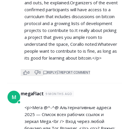
and outs, he explained.Organizers of the event
confirmed participants will have access to a
curriculum that includes discussions on bitcoin
protocol and a growing lists of development
projects to contribute to.It really about picking
a project that gives you ample room to
understand the space, Corallo noted.Whatever
people want to contribute to is fine, as long as
its good for learning about bitcoin.</p>
0
0
REPLY
REPORT COMMENT
megaFlact
9 MONTHS AGO
M
<p>Мега @^-^@ Альтернативные адреса
2025 — Список всех рабочих ссылок и
зеркал Mega.<br /> Вход через любой
браузер или Tor Browser. </p> <p>? Важно: