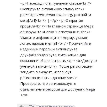
<p>Переход по актуальной ссылке<br />
Скопируйте актуальную ссылку<br />
[url=
https://wiserworldweb.org/]как
зайти
мега[/url]<br /> | </p> <p>Открытие
профиля<br /> На главной странице Mega
обнаружьте кнопку “Регистрация”.<br />
Укажите информацию в форму, указав
логин, пароль и email.<br /> Применяйте
надежный пароль и активируйте
двухфакторную аутентификацию для
повышения безопасности. </p> <p>Доступ к
учетной записи<br /> После регистрации
зайдите в аккаунт, используя
регистрационные данные.<br />
Проверьте, что вы используете
официальные ресурсы для доступа к Mega.
</p>
0
0
REPLY
REPORT COMMENT