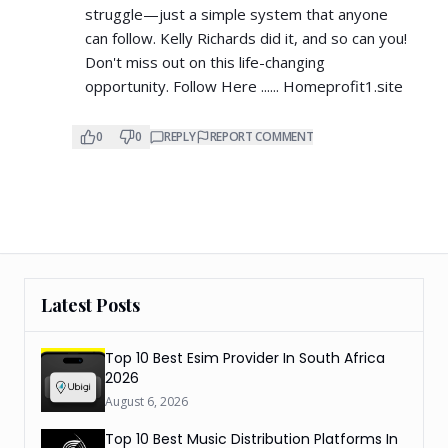
struggle—just a simple system that anyone
can follow. Kelly Richards did it, and so can you!
Don't miss out on this life-changing
opportunity. Follow Here ...... Homeprofit1.site
0
0
REPLY
REPORT COMMENT
Latest Posts
Top 10 Best Esim Provider In South Africa
2026
August 6, 2026
Top 10 Best Music Distribution Platforms In