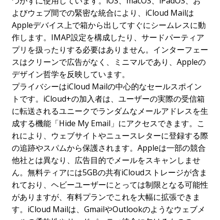
づかずに使用しています。iOS、macOS、iPadOS、お
よびウェブ間での緊密な統合により、iCloud Mailは
Appleデバイス上で箱から出してすぐにシームレスに動
作します。IMAP設定を構成したり、サードパーティア
プリを扱ったりする必要はありません。インターフェー
スはクリーンで広告がなく、ミニマルであり、Appleの
デザイン哲学を反映しています。
プライバシーはiCloud Mailの中心的なセールスポイン
トです。iCloud+の加入者は、ユーザーの実際の受信箱
に転送されるユニークでランダムなメールアドレスを生
成する機能「Hide My Email」にアクセスできます。こ
れにより、ウェブサイトやニュースレターに登録する際
の追跡やスパムから保護されます。Appleは一部の競合
他社とは異なり、広告目的でメールをスキャンしませ
ん。無料ティアには5GBの共有iCloudストレージが含ま
れており、ヘビーユーザーにとっては制限となる可能性
がありますが、有料プランでこれを大幅に拡張できま
す。iCloud Mailは、GmailやOutlookのようなウェブメ