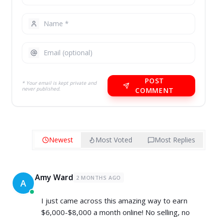
POST
* Your email is kept private and
never published.
COMMENT
Newest
Most Voted
Most Replies
Amy Ward
2 MONTHS AGO
A
I just came across this amazing way to earn
$6,000-$8,000 a month online! No selling, no