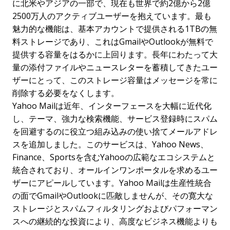
に北米やアジアの一部で、現在も世界で約2億から2億
2500万人のアクティブユーザーを抱えています。最も
魅力的な機能は、基本アカウントで提供される1TBの無
料ストレージであり、これはGmailやOutlookが無料で
提供する容量をはるかに上回ります。長年にわたって大
量の添付ファイルやニュースレターを蓄積してきたユー
ザーにとって、このストレージ容量はメッセージを常に
削除する必要をなくします。
Yahoo Mailは近年、インターフェースを大幅に近代化
し、テーマ、強力な検索機能、サービス登録時にスパム
を回避するのに役立つ組み込みの使い捨てメールアドレ
スを追加しました。このサービスは、Yahoo News、
Finance、Sportsを含むYahooの広範なエコシステムと
統合されており、オールインワンポータルを求めるユー
ザーにアピールしています。Yahoo Mailは生産性統合
の面でGmailやOutlookに匹敵しませんが、その寛大な
ストレージとスパムフィルタリングおよびパフォーマン
スへの継続的な投資により、高度なビジネス機能よりも