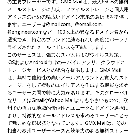
の主要プレーヤーです。GMX Mailは、最大65GBの無料
メールストレージに加え、ファイルストレージと個人用
アドレスのための幅広いドメイン末尾の選択肢を提供し
ます。ユーザーは@mail.com、@email.com、
@engineer.comなど、100以上の異なるドメイン名から
選択でき、特定のブランドに縛られない高度にパーソナ
ライズされたメールアドレスを可能にします。
このサービスは、強力なスパムおよびウイルス対策、
iOSおよびAndroid向けのモバイルアプリ、クラウドス
トレージサービスとの統合を提供します。GMX Mail
は、無料で信頼性の高いメールアカウントと寛大なスト
レージ、そして複数のエイリアスを作成する機能を求め
るユーザーの間で特に人気があります。そのグローバル
なリーチはGmailやYahoo Mailよりも小さいものの、欧
州での強力な地域的優位性とユニークなドメイン選択に
より、特徴的なメールアドレスを求めるユーザーにとっ
て魅力的な選択肢となっています。GMX Mailは、その
相当な欧州ユーザーベースと競争力のある無料ストレー