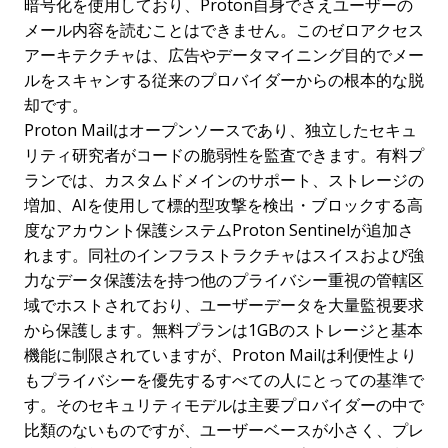
暗号化を使用しており、Proton自身でさえユーザーの
メール内容を読むことはできません。このゼロアクセス
アーキテクチャは、広告やデータマイニング目的でメー
ルをスキャンする従来のプロバイダーからの根本的な脱
却です。
Proton Mailはオープンソースであり、独立したセキュ
リティ研究者がコードの脆弱性を監査できます。有料プ
ランでは、カスタムドメインのサポート、ストレージの
増加、AIを使用して標的型攻撃を検出・ブロックする高
度なアカウント保護システムProton Sentinelが追加さ
れます。同社のインフラストラクチャはスイスおよび強
力なデータ保護法を持つ他のプライバシー重視の管轄区
域でホストされており、ユーザーデータを大量監視要求
から保護します。無料プランは1GBのストレージと基本
機能に制限されていますが、Proton Mailは利便性より
もプライバシーを優先するすべての人にとっての基準で
す。そのセキュリティモデルは主要プロバイダーの中で
比類のないものですが、ユーザーベースが小さく、プレ