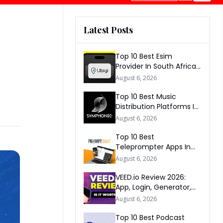
Latest Posts
Top 10 Best Esim
Provider In South Africa
2026
August 6, 2026
Top 10 Best Music
Distribution Platforms In
The World 2026
August 6, 2026
Top 10 Best
Teleprompter Apps In
2026
August 6, 2026
VEED.io Review 2026:
App, Login, Generator,
Download, AI & FAQs
August 6, 2026
Top 10 Best Podcast