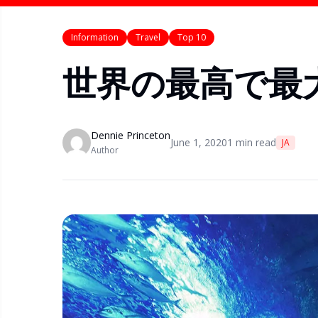
Information
Travel
Top 10
世界の最高で最
Dennie Princeton
June 1, 2020
1
min read
JA
Author