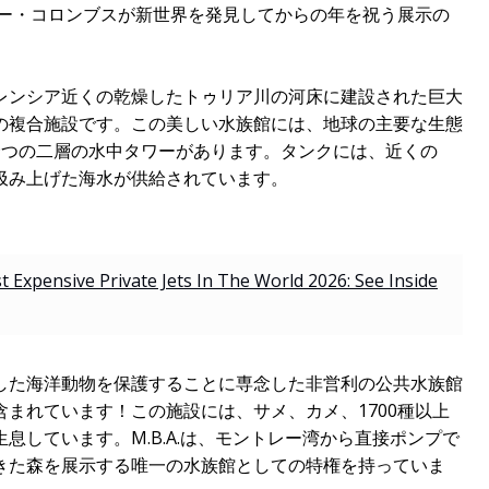
ァー・コロンブスが新世界を発見してからの年を祝う展示の
レンシア近くの乾燥したトゥリア川の河床に建設された巨大
の複合施設です。この美しい水族館には、地球の主要な生態
9つの二層の水中タワーがあります。タンクには、近くの
汲み上げた海水が供給されています。
 Expensive Private Jets In The World 2026: See Inside
した海洋動物を保護することに専念した非営利の公共水族館
まれています！この施設には、サメ、カメ、1700種以上
息しています。M.B.A.は、モントレー湾から直接ポンプで
きた森を展示する唯一の水族館としての特権を持っていま