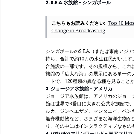
2. S.E.A.水族館 - シンガポール
こちらもお読みください:
Top 10 Most
Change in Broadcasting
シンガポールのS.E.A.（または東南アジ
持ち、合計で約10万の水生住民がいます。
合施設の一部です。その規模から、これ
族館の「広大な海」の展示にある単一の大
ートで、120種類の異なる種を見ること
3. ジョージア水族館 - アメリカ
ジョージア水族館は、アメリカのジョー
館は世界で3番目に大きな公共水族館で、
ルカ、ジンベエザメ、マンタエイ、ペン
無脊椎動物など、さまざまな海洋生物が
り、その中にはインタラクティブなもの
4. uShakaマリンワールド - 南アフリカ