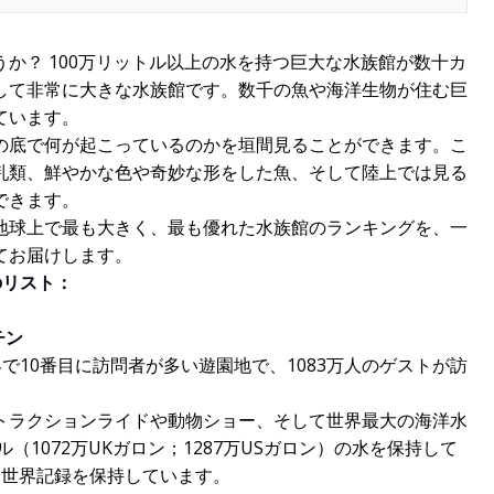
か？ 100万リットル以上の水を持つ巨大な水族館が数十カ
して非常に大きな水族館です。数千の魚や海洋生物が住む巨
ています。
の底で何が起こっているのかを垣間見ることができます。こ
乳類、鮮やかな色や奇妙な形をした魚、そして陸上では見る
できます。
の時点での地球上で最も大きく、最も優れた水族館のランキングを、一
てお届けします。
のリスト：
チン
世界で10番目に訪問者が多い遊園地で、1083万人のゲストが訪
トラクションライドや動物ショー、そして世界最大の海洋水
（1072万UKガロン；1287万USガロン）の水を保持して
ス世界記録を保持しています。