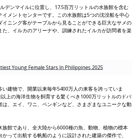
ールデンマイルに位置し、17.5百万リットルの水族館を含む
テイメントセンターです。この水族館は5つの沈没船を中心
ダイニング客がテーブルから見ることができる巨大なサメの
また、イルカのアリーナや、訓練されたイルカが訪問者を楽
tiest Young Female Stars ln Philippines 2025
い建物で、開業以来毎年5400万人の来客を誇っていま
種以上の海洋生物を飼育する驚くべき1000万リットルのドバ
者は、エイ、ワニ、ペンギンなど、さまざまなユニークな動
族館であり、全大陸から6000種の魚、動物、植物の標本
向かって出航する帆船のように設計された建築の傑作で、