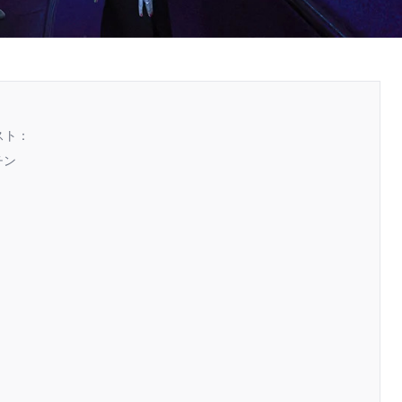
スト：
チン