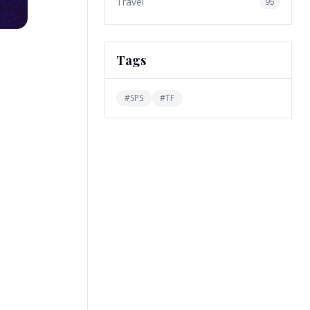
Travel
95
Tags
#
SPS
#
TF