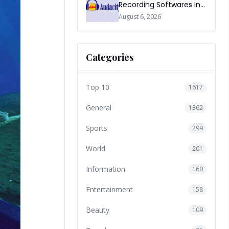
Recording Softwares In
2026
August 6, 2026
Categories
Top 10
1617
General
1362
Sports
299
World
201
Information
160
Entertainment
158
Beauty
109