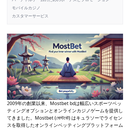
モバイルカジノ
カスタマーサービス
2009年の創業以来、Mostbet bdは幅広いスポーツベッ
ティングオプションとオンラインカジノゲームを提供し
てきました。Mostbet (
মোস্টবেট
) はキュラソーでライセン
スを取得したオンラインベッティングプラットフォーム