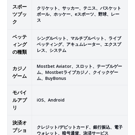
スポー
クリケット、サッカー、テニス、バスケット
ツブッ
ボール、ホッケー、eスポーツ、野球、レー
ス
ク
ベッテ
シングルベット、マルチプルベット、ライブ
ィング
ベッティング、アキュムレーター、エクスプ
レス、システム
の種類
Mostbet Aviator、スロット、テーブルゲー
カジノ
ム、Mostbetライブカジノ、クイックゲー
ゲーム
ム、BuyBonus
モバイ
ルアプ
iOS、Android
リ
決済オ
クレジット/デビットカード、銀行振込、電子
プショ
ウォレット、暗号通貨、決済サービス