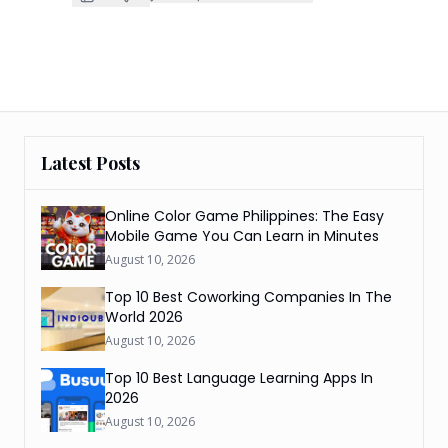
Latest Posts
Online Color Game Philippines: The Easy
Mobile Game You Can Learn in Minutes
August 10, 2026
Top 10 Best Coworking Companies In The
World 2026
August 10, 2026
Top 10 Best Language Learning Apps In
2026
August 10, 2026