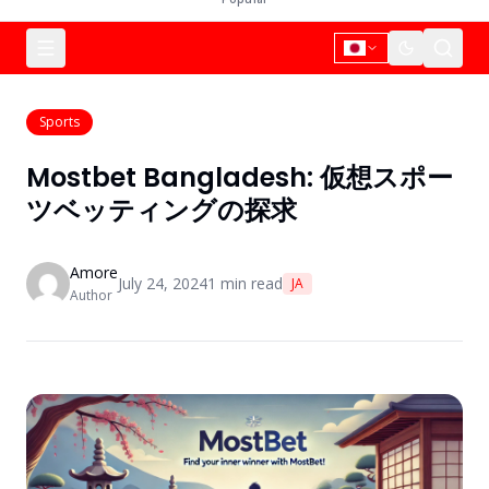
Sports
Mostbet Bangladesh: 仮想スポー
ツベッティングの探求
Amore
July 24, 2024
1
min read
JA
Author