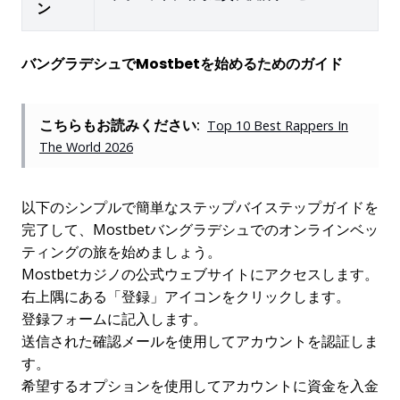
ン
バングラデシュでMostbetを始めるためのガイド
こちらもお読みください:
Top 10 Best Rappers In
The World 2026
以下のシンプルで簡単なステップバイステップガイドを
完了して、Mostbetバングラデシュでのオンラインベッ
ティングの旅を始めましょう。
Mostbetカジノの公式ウェブサイトにアクセスします。
右上隅にある「登録」アイコンをクリックします。
登録フォームに記入します。
送信された確認メールを使用してアカウントを認証しま
す。
希望するオプションを使用してアカウントに資金を入金