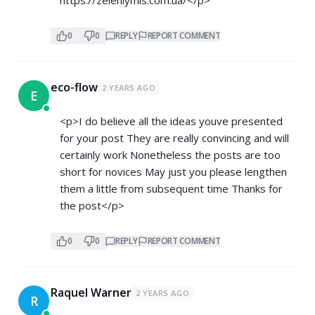
https://zeleniymis.com.ua/</p>
0
0
REPLY
REPORT COMMENT
eco-flow
2 YEARS AGO
E
<p>I do believe all the ideas youve presented
for your post They are really convincing and will
certainly work Nonetheless the posts are too
short for novices May just you please lengthen
them a little from subsequent time Thanks for
the post</p>
0
0
REPLY
REPORT COMMENT
Raquel Warner
2 YEARS AGO
R