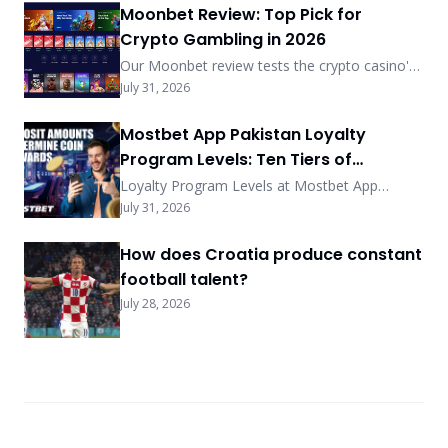
entertainment.
Moonbet Review: Top Pick for
Crypto Gambling in 2026
Our Moonbet review tests the crypto casino's
sub-5-min payouts, no-KYC-under-$2,000
July 31, 2026
policy, and MoonRake rewards. See how it
ranks among 2026's best.
Mostbet App Pakistan Loyalty
Program Levels: Ten Tiers of
Exclusive Privileges
Loyalty Program Levels at Mostbet App
Pakistan feature ten tiers with coin exchange
July 31, 2026
rates, point earning methods, deposit
bonuses, status rewards, promo shop prizes,
How does Croatia produce constant
redemption steps, and progress tracking for
football talent?
2026.
July 28, 2026