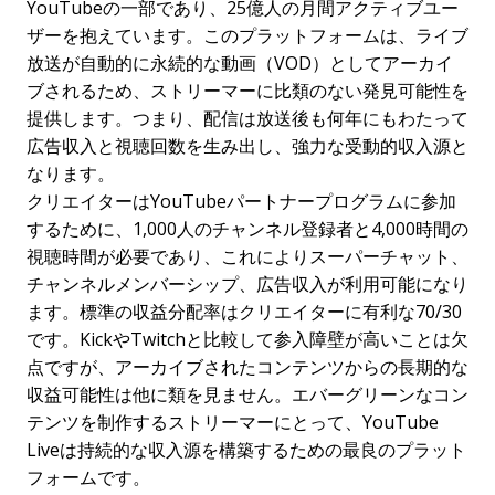
YouTubeの一部であり、25億人の月間アクティブユー
ザーを抱えています。このプラットフォームは、ライブ
放送が自動的に永続的な動画（VOD）としてアーカイ
ブされるため、ストリーマーに比類のない発見可能性を
提供します。つまり、配信は放送後も何年にもわたって
広告収入と視聴回数を生み出し、強力な受動的収入源と
なります。
クリエイターはYouTubeパートナープログラムに参加
するために、1,000人のチャンネル登録者と4,000時間の
視聴時間が必要であり、これによりスーパーチャット、
チャンネルメンバーシップ、広告収入が利用可能になり
ます。標準の収益分配率はクリエイターに有利な70/30
です。KickやTwitchと比較して参入障壁が高いことは欠
点ですが、アーカイブされたコンテンツからの長期的な
収益可能性は他に類を見ません。エバーグリーンなコン
テンツを制作するストリーマーにとって、YouTube
Liveは持続的な収入源を構築するための最良のプラット
フォームです。