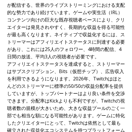
が配信する、世界のライブストリーミングにおける支配
的な勢力であり続けています。ゲームや実生活（IRL）
コンテンツ向けの巨大な既存視聴者ベースにより、クリ
エイターは発見されやすく、長期的な収益を得る可能性
が最も高くなります。ネイティブで収益化するには、ス
トリーマーはアフィリエイトステータスに到達する必要
があり、これには25人のフォロワー、4時間の配信、4
日間の放送、平均3人の視聴者が必要です。
アフィリエイトステータスを達成すると、ストリーマー
はサブスクリプション、Bits（仮想チップ）、広告収入
を利用できるようになります。2026年、Twitchはほと
んどのストリーマーに標準の50/50の収益分配率を提供
していますが、トップパートナーはより良い条件を交渉
できます。分配率はKickよりも不利ですが、Twitchの視
聴者数の規模が大きいため、大きな収益プールのごく一
部でも相当な額になる可能性があります。ゲームに特化
したクリエイターにとって、Twitchは依然として最も
確立された収益化エコシステムを持つプラットフォーム