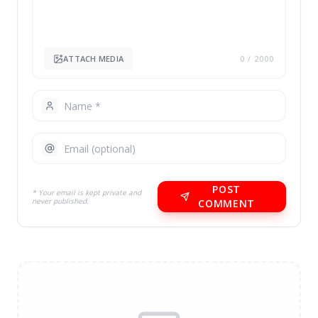
ATTACH MEDIA
0
/ 2000
POST
* Your email is kept private and
never published.
COMMENT