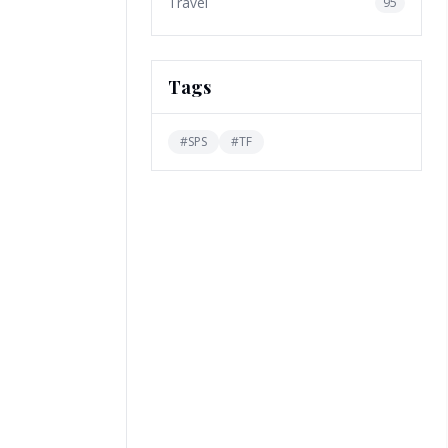
Travel
95
Tags
#
SPS
#
TF