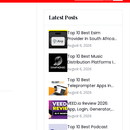
Latest Posts
Top 10 Best Esim
Provider In South Africa
2026
August 6, 2026
Top 10 Best Music
Distribution Platforms In
The World 2026
August 6, 2026
Top 10 Best
Teleprompter Apps In
2026
August 6, 2026
VEED.io Review 2026:
App, Login, Generator,
Download, AI & FAQs
August 6, 2026
Top 10 Best Podcast