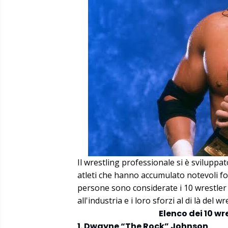
Il wrestling professionale si è svilupp
atleti che hanno accumulato notevoli for
persone sono considerate i 10 wrestler p
all'industria e i loro sforzi al di là del wr
Elenco dei 10 wr
1. Dwayne “The Rock” Johnson