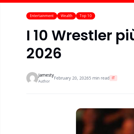
Entertainment
Wealth
Top 10
I 10 Wrestler p
2026
Jamesty
February 20, 2026
5
min read
IT
Author