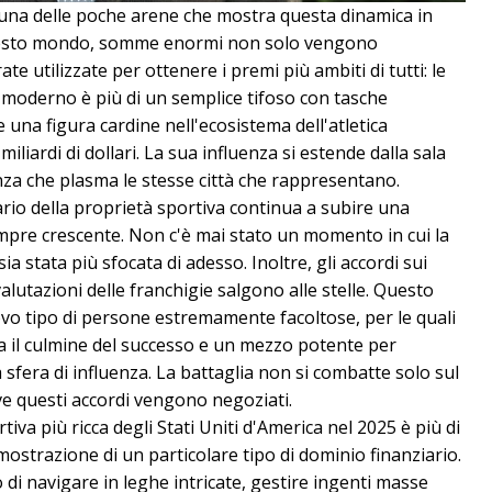
 una delle poche arene che mostra questa dinamica in
n questo mondo, somme enormi non solo vengono
utilizzate per ottenere i premi più ambiti di tutti: le
o moderno è più di un semplice tifoso con tasche
una figura cardine nell'ecosistema dell'atletica
iliardi di dollari. La sua influenza si estende dalla sala
enza che plasma le stesse città che rappresentano.
ario della proprietà sportiva continua a subire una
pre crescente. Non c'è mai stato un momento in cui la
ia stata più sfocata di adesso. Inoltre, gli accordi sui
 valutazioni delle franchigie salgono alle stelle. Questo
vo tipo di persone estremamente facoltose, per le quali
a il culmine del successo e un mezzo potente per
sfera di influenza. La battaglia non si combatte solo sul
ve questi accordi vengono negoziati.
tiva più ricca degli Stati Uniti d'America nel 2025 è più di
mostrazione di un particolare tipo di dominio finanziario.
o di navigare in leghe intricate, gestire ingenti masse