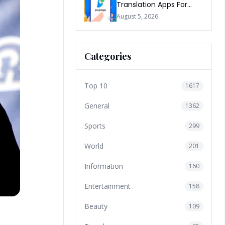
Translation Apps For
Travel In 2026
August 5, 2026
Categories
Top 10
1617
General
1362
Sports
299
World
201
Information
160
Entertainment
158
Beauty
109