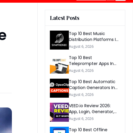
Latest Posts
e
Top 10 Best Music
Distribution Platforms In
The World 2026
August 6, 2026
Top 10 Best
Teleprompter Apps In
2026
August 6, 2026
Top 10 Best Automatic
Caption Generators In
The World 2026
August 6, 2026
VEED.io Review 2026:
App, Login, Generator,
Download, AI & FAQs
August 6, 2026
Top 10 Best Offline