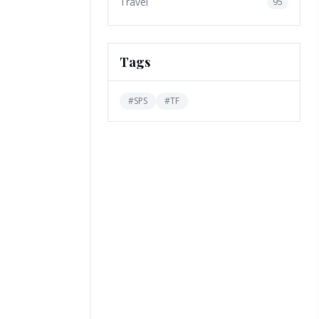
Travel
95
Tags
#
SPS
#
TF