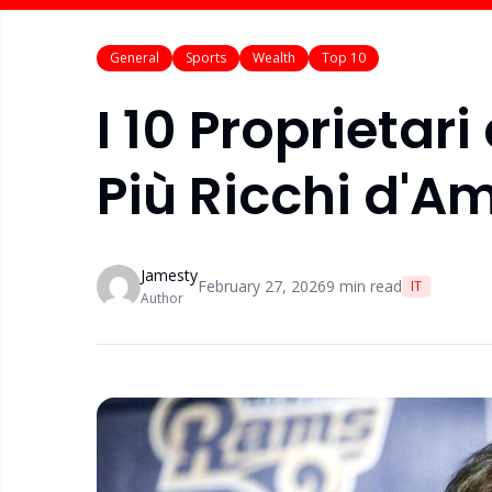
General
Sports
Wealth
Top 10
I 10 Proprietar
Più Ricchi d'A
Jamesty
February 27, 2026
9
min read
IT
Author