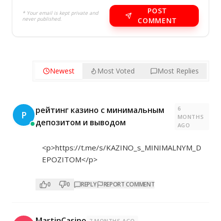
POST
* Your email is kept private and
never published.
COMMENT
Newest
Most Voted
Most Replies
6
рейтинг казино с минимальным
Р
MONTHS
депозитом и выводом
AGO
<p>
https://t.me/s/KAZINO_s_MINIMALNYM_D
EPOZITOM</p>
0
0
REPLY
REPORT COMMENT
MartinCasino
7 MONTHS AGO