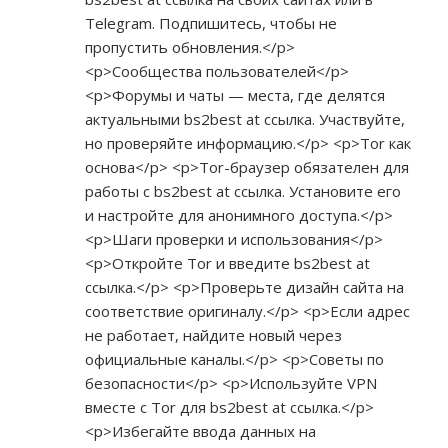
Telegram. Подпишитесь, чтобы не
пропустить обновления.</p>
<p>Сообщества пользователей</p>
<p>Форумы и чаты — места, где делятся
актуальными bs2best at ссылка. Участвуйте,
но проверяйте информацию.</p> <p>Tor как
основа</p> <p>Tor-браузер обязателен для
работы с bs2best at ссылка. Установите его
и настройте для анонимного доступа.</p>
<p>Шаги проверки и использования</p>
<p>Откройте Tor и введите bs2best at
ссылка.</p> <p>Проверьте дизайн сайта на
соответствие оригиналу.</p> <p>Если адрес
не работает, найдите новый через
официальные каналы.</p> <p>Советы по
безопасности</p> <p>Используйте VPN
вместе с Tor для bs2best at ссылка.</p>
<p>Избегайте ввода данных на