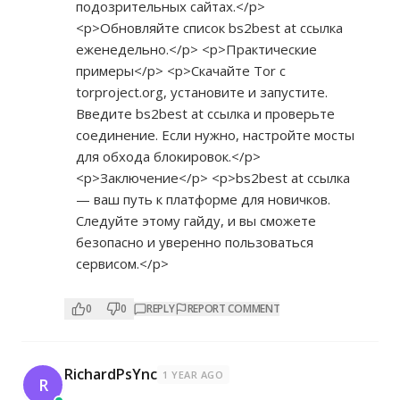
подозрительных сайтах.</p>
<p>Обновляйте список bs2best at ссылка
еженедельно.</p> <p>Практические
примеры</p> <p>Скачайте Tor с
torproject.org, установите и запустите.
Введите bs2best at ссылка и проверьте
соединение. Если нужно, настройте мосты
для обхода блокировок.</p>
<p>Заключение</p> <p>bs2best at ссылка
— ваш путь к платформе для новичков.
Следуйте этому гайду, и вы сможете
безопасно и уверенно пользоваться
сервисом.</p>
0
0
REPLY
REPORT COMMENT
RichardPsYnc
1 YEAR AGO
R