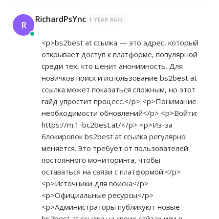
RichardPsYnc
1 YEAR AGO
R
<p>bs2best at ссылка — это адрес, который
открывает доступ к платформе, популярной
среди тех, кто ценит анонимность. Для
новичков поиск и использование bs2best at
ссылка может показаться сложным, но этот
гайд упростит процесс.</p> <p>Понимание
необходимости обновлений</p> <p>Войти:
https://m.1-bc2best.at/</p>
<p>Из-за
блокировок bs2best at ссылка регулярно
меняется. Это требует от пользователей
постоянного мониторинга, чтобы
оставаться на связи с платформой.</p>
<p>Источники для поиска</p>
<p>Официальные ресурсы</p>
<p>Администраторы публикуют новые
bs2best at ссылка на своих сайтах или в