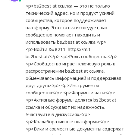
<p>bs2best at ссылка — это не только
технический адрес, но и продукт усилий
сообщества, которое поддерживает
платформу. Эта статья исследует, как
сообщество помогает находить и
использовать bs2best at ссылка.</p>
<p>Войти &#8211;
https://m.1-
bc2best.at/</p>
<p>Роль сообщества</p>
<p>Сообщество играет ключевую роль в
распространении bs2best at ссылка,
обмениваясь информацией и поддерживая
друг друга.</p> <p>Инструменты
сообщества</p> <p>Форумы и чаты</p>
<p>Активные форумы делятся bs2best at
ссылка и обсуждают их надежность.
Участвуйте в дискуссиях.</p>
<p>Коллаборативные платформы</p>
<p>Вики и совместные документы содержат