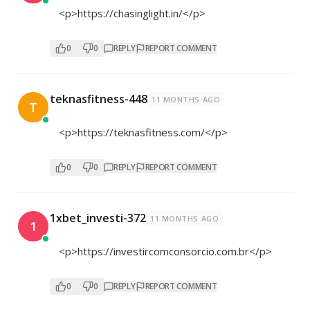
<p>
https://chasinglight.in/</p>
0
0
REPLY
REPORT COMMENT
teknasfitness-448
11 MONTHS AGO
T
<p>
https://teknasfitness.com/</p>
0
0
REPLY
REPORT COMMENT
1xbet_investi-372
11 MONTHS AGO
1
<p>
https://investircomconsorcio.com.br</p>
0
0
REPLY
REPORT COMMENT