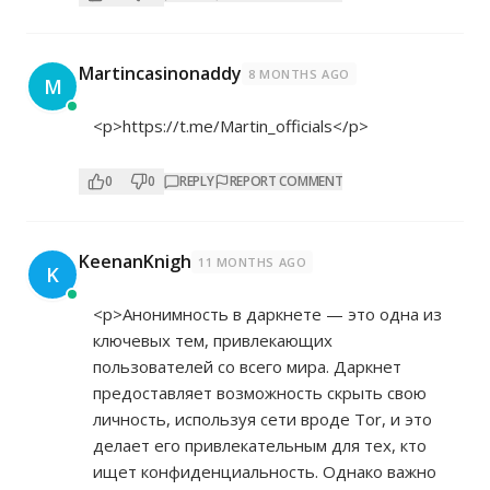
Martincasinonaddy
8 MONTHS AGO
M
<p>
https://t.me/Martin_officials</p>
0
0
REPLY
REPORT COMMENT
KeenanKnigh
11 MONTHS AGO
K
<p>Анонимность в даркнете — это одна из
ключевых тем, привлекающих
пользователей со всего мира. Даркнет
предоставляет возможность скрыть свою
личность, используя сети вроде Tor, и это
делает его привлекательным для тех, кто
ищет конфиденциальность. Однако важно