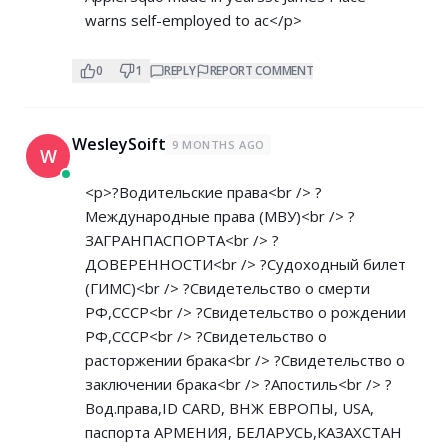
warns self-employed to ac</p>
0
1
REPLY
REPORT COMMENT
WesleySoift
9 MONTHS AGO
W
<p>?Водительские права<br /> ?
Международные права (МВУ)<br /> ?
ЗАГРАНПАСПОРТА<br /> ?
ДОВEРEННОСТИ<br /> ?Судоходный билет
(ГИМС)<br /> ?Свидетельство о смерти
РФ,СССР<br /> ?Свидетельство о рождении
РФ,СССР<br /> ?Свидетельство о
расторжении брака<br /> ?Свидетельство о
заключении брака<br /> ?Апостиль<br /> ?
Вод.права,ID CARD, ВНЖ ЕВРОПЫ, USA,
паспорта АРМЕНИЯ, БЕЛАРУСЬ,КАЗАХСТАН