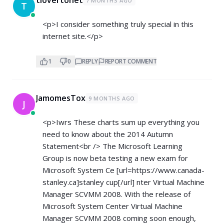
tlovertonet
7 MONTHS AGO
T
<p>I consider something truly special in this
internet site.</p>
1
0
REPLY
REPORT COMMENT
JamomesTox
9 MONTHS AGO
J
<p>Iwrs These charts sum up everything you
need to know about the 2014 Autumn
Statement<br /> The Microsoft Learning
Group is now beta testing a new exam for
Microsoft System Ce [url=
https://www.canada-
stanley.ca]stanley
cup[/url] nter Virtual Machine
Manager SCVMM 2008. With the release of
Microsoft System Center Virtual Machine
Manager SCVMM 2008 coming soon enough,