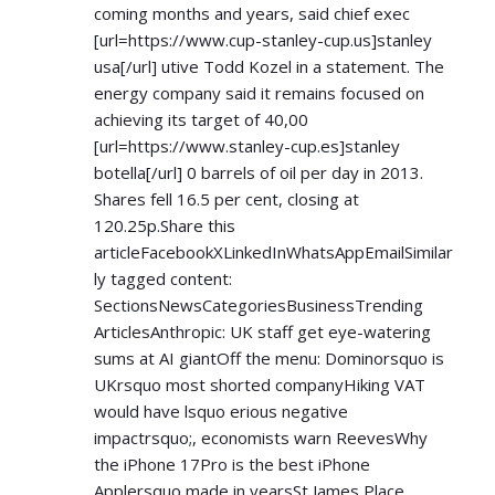
coming months and years, said chief exec
[url=
https://www.cup-stanley-cup.us]stanley
usa[/url] utive Todd Kozel in a statement. The
energy company said it remains focused on
achieving its target of 40,00
[url=
https://www.stanley-cup.es]stanley
botella[/url] 0 barrels of oil per day in 2013.
Shares fell 16.5 per cent, closing at
120.25p.Share this
articleFacebookXLinkedInWhatsAppEmailSimilar
ly tagged content:
SectionsNewsCategoriesBusinessTrending
ArticlesAnthropic: UK staff get eye-watering
sums at AI giantOff the menu: Dominorsquo is
UKrsquo most shorted companyHiking VAT
would have lsquo erious negative
impactrsquo;, economists warn ReevesWhy
the iPhone 17Pro is the best iPhone
Applersquo made in yearsSt James Place