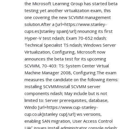
the Microsoft Learning Group has started beta
testing yet another virtualization exam, this
one covering the new SCVMM management
solution.After a [url=
https://www.stanley-
cups.es]stanley
spain[/url] nnouncing its first
Hyper-V test ndash; Exam 70-652 ndash;
Technical Specialist TS ndash; Windows Server
Virtualization, Configuring, Microsoft now
announces the beta test for its upcoming
SCVMM, 70-403: TS: System Center Virtual
Machine Manager 2008, Configuring.The exam
measures the candidate on the following items:
Installing SCVMMInstall SCVMM server
components ndash; May include but is not
limited to: Server prerequisites, database,
Windo [url=
https://www.cup-stanley-
cup.co.uk]stanley
cup[/url] ws versions,
enabling SAN migration, User Access Control
UAC issues.Install administrator console ndash;