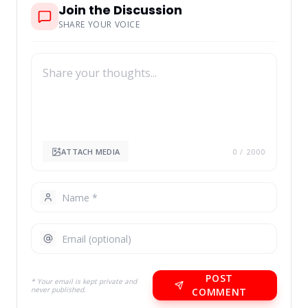
Join the Discussion
SHARE YOUR VOICE
ATTACH MEDIA
0
/ 2000
POST
* Your email is kept private and
never published.
COMMENT