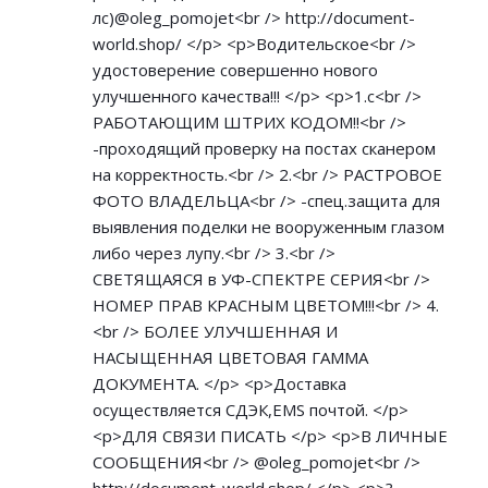
лс)@oleg_pomojet<br />
http://document-
world.shop/
</p> <p>Водительское<br />
удостоверение совершенно нового
улучшенного качества!!! </p> <p>1.с<br />
РАБОТАЮЩИМ ШТРИХ КОДОМ!!<br />
-проходящий проверку на постах сканером
на корректность.<br /> 2.<br /> РАСТРОВОЕ
ФОТО ВЛАДЕЛЬЦА<br /> -спец.защита для
выявления поделки не вооруженным глазом
либо через лупу.<br /> 3.<br />
СВЕТЯЩАЯСЯ в УФ-СПЕКТРЕ СЕРИЯ<br />
НОМЕР ПРАВ КРАСНЫМ ЦВЕТОМ!!!<br /> 4.
<br /> БОЛЕЕ УЛУЧШЕННАЯ И
НАСЫЩЕННАЯ ЦВЕТОВАЯ ГАММА
ДОКУМЕНТА. </p> <p>Доставка
осуществляется СДЭК,EMS почтой. </p>
<p>ДЛЯ СВЯЗИ ПИСАТЬ </p> <p>В ЛИЧНЫЕ
СООБЩЕНИЯ<br /> @oleg_pomojet<br />