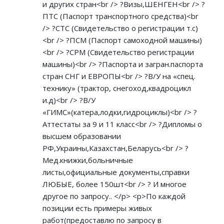
и других стран<br /> ?Визы,ШЕНГЕН<br /> ?
ПТС (Паспорт транспортного средства)<br
/> ?СТС (Свидетельство о регистрации т.с)
<br /> ?ПСМ (Паспорт самоходной машины)
<br /> ?СРМ (Свидетельство регистрации
машины)<br /> ?Паспорта и загран.паспорта
стран СНГ и ЕВРОПЫ<br /> ?В/У на «спец.
технику» (трактор, снегоход,квадроцикл
и.д)<br /> ?В/У
«ГИМС»(катера,лодки,гидроциклы)<br /> ?
Аттестаты за 9 и 11 класс<br /> ?Дипломы о
высшем образовании
РФ,Украины,Казахстан,Беларусь<br /> ?
Мед.книжки,больничные
листы,официальные документы,справки
ЛЮБЫЕ, более 150шт<br /> ? И многое
другое по запросу.. </p> <p>По каждой
позиции есть примеры живых
работ(предоставлю по запросу в