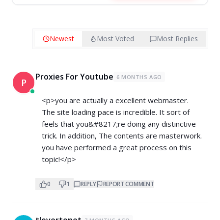
Newest
Most Voted
Most Replies
Proxies For Youtube
6 MONTHS AGO
P
<p>you are actually a excellent webmaster.
The site loading pace is incredible. It sort of
feels that you&#8217;re doing any distinctive
trick. In addition, The contents are masterwork.
you have performed a great process on this
topic!</p>
0
1
REPLY
REPORT COMMENT