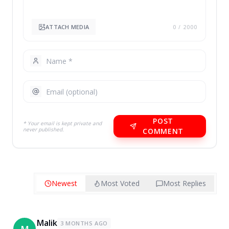
ATTACH MEDIA
0
/ 2000
POST
* Your email is kept private and
never published.
COMMENT
Newest
Most Voted
Most Replies
Malik
3 MONTHS AGO