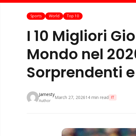
Sports
World
Top 10
I 10 Migliori Gi
Mondo nel 2026
Sorprendenti 
Jamesty
March 27, 2026
14
min read
IT
Author