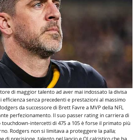
tore di maggior talento ad aver mai indossato la divisa
 efficienza senza precedenti e prestazioni al massimo
di Rodgers da successore di Brett Favre a MVP della NFL
ante perfezionamento. Il suo passer rating in carriera di
 touchdown-intercetti di 475 a 105 è forse il primato più
no. Rodgers non si limitava a proteggere la palla;
 di precisione, talento nel lancio e QI calcistico che ha