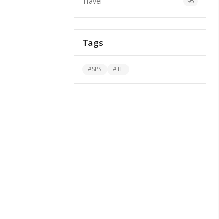
Travel
95
Tags
#
SPS
#
TF