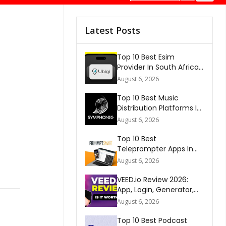
Latest Posts
Top 10 Best Esim
Provider In South Africa
2026
August 6, 2026
Top 10 Best Music
Distribution Platforms In
The World 2026
August 6, 2026
Top 10 Best
Teleprompter Apps In
2026
August 6, 2026
VEED.io Review 2026:
App, Login, Generator,
Download, AI & FAQs
August 6, 2026
Top 10 Best Podcast