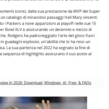
momenti iconici, dalla sua prestazione da MVP del Super
 un catalogo di miracolosi passaggi Hail Mary vincenti
to i Packers a nove apparizioni ai playoff nelle sue 15
uper Bowl XLV e assicurando un decennio e mezzo di
istiche, Rodgers ha padroneggiato l'arte del gioco fuori
n guadagni esplosivi, un'abilità che lo ha reso un
. La sua partenza nel 2022 ha segnato la fine di
sua sequenza di highlights assicurano il suo posto al
view in 2026: Download, Windows, AI, Free, & FAQs