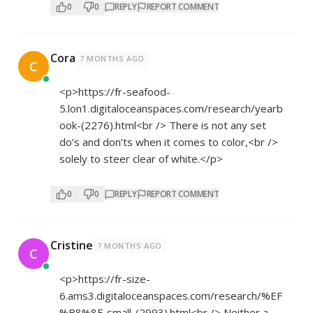
0
0
REPLY
REPORT COMMENT
Cora
7 MONTHS AGO
C
<p>
https://fr-seafood-
5.lon1.digitaloceanspaces.com/research/yearb
ook-(2276).html<br
/> There is not any set
do’s and don’ts when it comes to color,<br />
solely to steer clear of white.</p>
0
0
REPLY
REPORT COMMENT
Cristine
7 MONTHS AGO
C
<p>
https://fr-size-
6.ams3.digitaloceanspaces.com/research/%EF
%B8%8F-small-(2993).html<br
/> Neither a