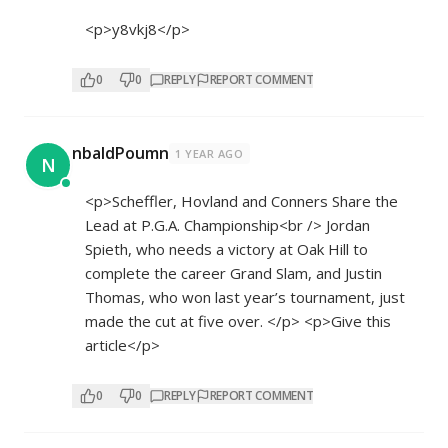
<p>y8vkj8</p>
0
0
REPLY
REPORT COMMENT
nbaldPoumn
1 YEAR AGO
N
<p>Scheffler, Hovland and Conners Share the
Lead at P.G.A. Championship<br /> Jordan
Spieth, who needs a victory at Oak Hill to
complete the career Grand Slam, and Justin
Thomas, who won last year’s tournament, just
made the cut at five over. </p> <p>Give this
article</p>
0
0
REPLY
REPORT COMMENT