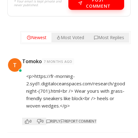
* Your email is kept private and
never published.
COMMENT
Newest
Most Voted
Most Replies
Tomoko
7 MONTHS AGO
T
<p>
https://fr-morning-
2.syd1.digitaloceanspaces.com/research/good
night-(701).html<br
/> Wear yours with grass-
friendly sneakers like block<br /> heels or
woven wedges.</p>
0
0
REPLY
REPORT COMMENT