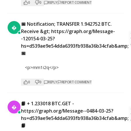
0
0
REPLY
REPORT COMMENT
📅 Notification; TRANSFER 1.942752 BTC.

Receive &gt; https://graph.org/Message-
-120154-03-25?
hs=d539ae9e54dda6393fb938a36b34cfab&amp;
📅
<p>mm1i2q</p>
0
0
REPLY
REPORT COMMENT
📙 + 1.233018 BTC.GET -

https://graph.org/Message--0484-03-25?
hs=d539ae9e54dda6393fb938a36b34cfab&amp;
📙