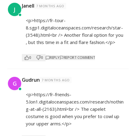
Janell
7 MONTHS AGO
J
<p>
https://fr-tour-
8.sgp1.digitaloceanspaces.com/research/star-
(3548).html<br
/> Another floral option for you
, but this time in a fit and flare fashion.</p>
0
0
REPLY
REPORT COMMENT
Gudrun
7 MONTHS AGO
G
<p>
https://fr-friends-
5.lon1.digitaloceanspaces.com/research/nothin
g-at-all-(2163).html<br
/> The capelet
costume is good when you prefer to cowl up
your upper arms.</p>