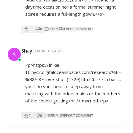
daytime occasion nor a formal summer night
soiree requires a full-length gown.</p>
0
0
REPLY
REPORT COMMENT
Shay
7 MONTHS AGO
S
<p>
https://fr-kai-
10.nyc3.digitaloceanspaces.com/research/%EF
%B8%8F-love-shot-(4729).html<br
/> In basic,
you’ll do your best to keep away from
matching with the bridesmaids or the mothers
of the couple getting<br /> married.</p>
0
0
REPLY
REPORT COMMENT