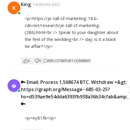
King
7 MONTHS AGO
K
<p>
https://je-tall-sf-marketing-18.b-
cdn.net/research/je-tall-sf-marketing-
(286).html<br
/> Speak to your daughter about
the feel of the wedding<br /> day; is it a black
tie affair?</p>
0
0
REPLY
REPORT COMMENT
🔑 Email; Process 1,568674 BTC. Withdraw =&gt;

https://graph.org/Message--685-03-25?
hs=d539ae9e54dda6393fb938a36b34cfab&amp;
🔑
<p>ey81f8</p>