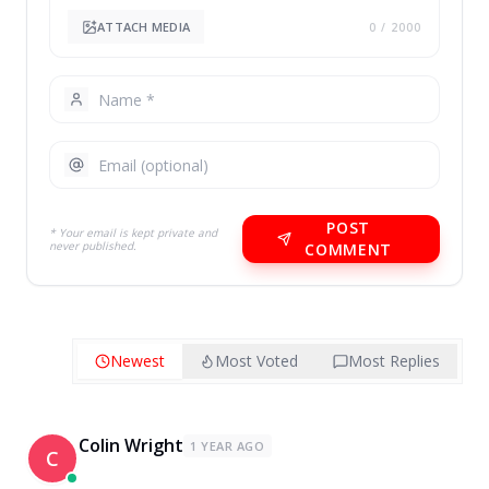
ATTACH MEDIA
0
/ 2000
POST
* Your email is kept private and
never published.
COMMENT
Newest
Most Voted
Most Replies
Colin Wright
1 YEAR AGO
C