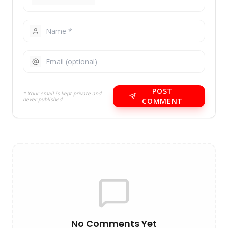
POST
* Your email is kept private and
never published.
COMMENT
No Comments Yet