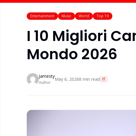
Entertainment
Music
World
Top 10
I 10 Migliori C
Mondo 2026
Jamesty
May 6, 2026
8
min read
IT
Author