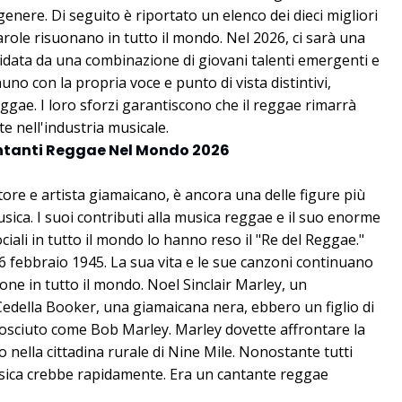
genere. Di seguito è riportato un elenco dei dieci migliori
parole risuonano in tutto il mondo. Nel 2026, ci sarà una
uidata da una combinazione di giovani talenti emergenti e
nuno con la propria voce e punto di vista distintivi,
ggae. I loro sforzi garantiscono che il reggae rimarrà
te nell'industria musicale.
Cantanti Reggae Nel Mondo 2026
ore e artista giamaicano, è ancora una delle figure più
usica. I suoi contributi alla musica reggae e il suo enorme
ciali in tutto il mondo lo hanno reso il "Re del Reggae."
 6 febbraio 1945. La sua vita e le sue canzoni continuano
one in tutto il mondo. Noel Sinclair Marley, un
 Cedella Booker, una giamaicana nera, ebbero un figlio di
sciuto come Bob Marley. Marley dovette affrontare la
o nella cittadina rurale di Nine Mile. Nonostante tutti
usica crebbe rapidamente. Era un cantante reggae