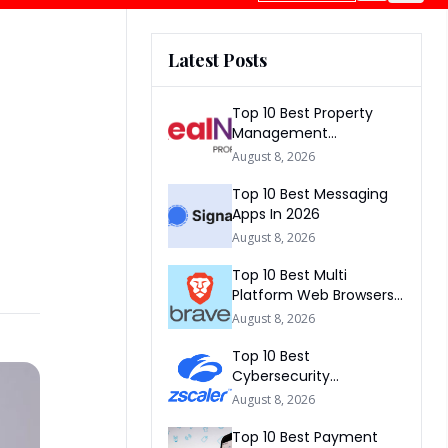
Latest Posts
Top 10 Best Property
Management
Companies In South
August 8, 2026
Africa 2026
Top 10 Best Messaging
Apps In 2026
August 8, 2026
Top 10 Best Multi
Platform Web Browsers
In The world 2026
August 8, 2026
Top 10 Best
Cybersecurity
Companies In America
August 8, 2026
2026
Top 10 Best Payment