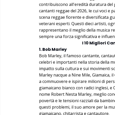
contribuiscono all'eredità duratura del 
cantanti reggae del 2026, le cui voci e 
scena reggae fiorente e diversificata g
veterani esperti. Questi dieci artisti, og
rappresentano il meglio della musica re
sempre una forza significativa e influen
I 10 Migliori 
1. Bob Marley
Bob Marley, il famoso cantante, cantaut
celebri e importanti nella storia della m
impatto sulla cultura e sui movimenti so
Marley nacque a Nine Mile, Giamaica, il
a commuovere e ispirare milioni di pers
giamaicano bianco con radici inglesi, e
nome Robert Nesta Marley, meglio cono
povertà e le tensioni razziali da bambin
questi problemi, il suo amore per la m
giamaicano, chitarrista e cantautore.