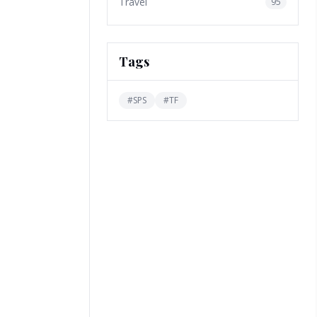
Travel
95
Tags
#
SPS
#
TF