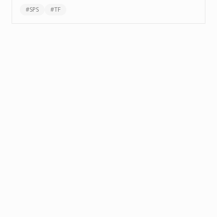
#
SPS
#
TF