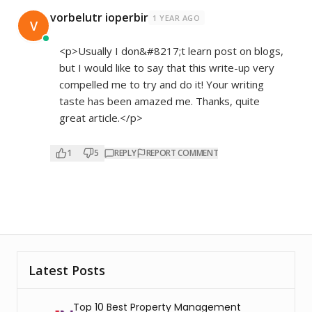
vorbelutr ioperbir
1 YEAR AGO
V
<p>Usually I don&#8217;t learn post on blogs,
but I would like to say that this write-up very
compelled me to try and do it! Your writing
taste has been amazed me. Thanks, quite
great article.</p>
1
5
REPLY
REPORT COMMENT
Latest Posts
Top 10 Best Property Management