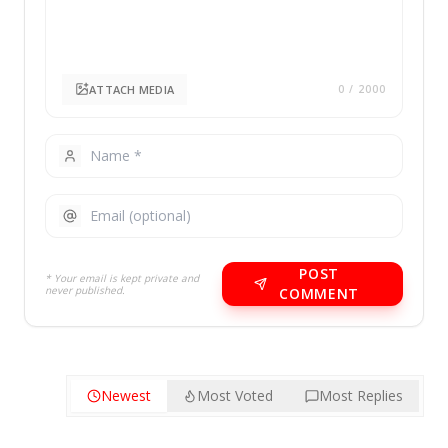
ATTACH MEDIA
0
/ 2000
POST
* Your email is kept private and
never published.
COMMENT
Newest
Most Voted
Most Replies