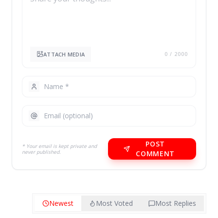
ATTACH MEDIA
0
/ 2000
POST
* Your email is kept private and
never published.
COMMENT
Newest
Most Voted
Most Replies