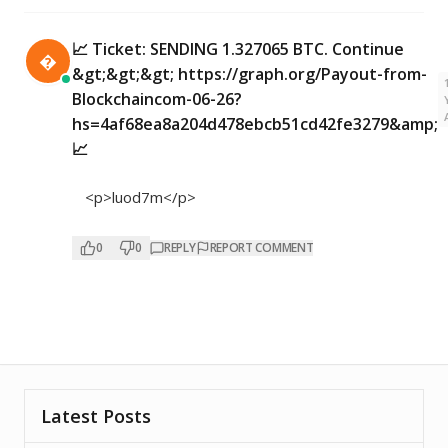
📈 Ticket: SENDING 1.327065 BTC. Continue

&gt;&gt;&gt; https://graph.org/Payout-from-
Blockchaincom-06-26?
hs=4af68ea8a204d478ebcb51cd42fe3279&amp;
📈
<p>luod7m</p>
0
0
REPLY
REPORT COMMENT
Latest Posts