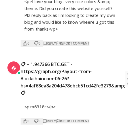
<p>I love your blog.. very nice colors &amp;
theme. Did you create this website yourself?
Plz reply back as I’m looking to create my own
blog and would like to know wheere u got this
from. thanks</p>
0
0
REPLY
REPORT COMMENT
📋 + 1.947366 BTC.GET -

https://graph.org/Payout-from-
Blockchaincom-06-26?
hs=4af68ea8a204d478ebcb51cd42fe3279&amp;
📋
<p>x6318r</p>
0
0
REPLY
REPORT COMMENT