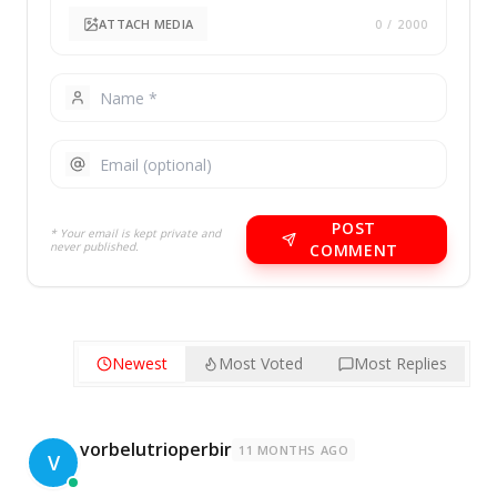
ATTACH MEDIA
0
/ 2000
POST
* Your email is kept private and
never published.
COMMENT
Newest
Most Voted
Most Replies
vorbelutrioperbir
11 MONTHS AGO
V