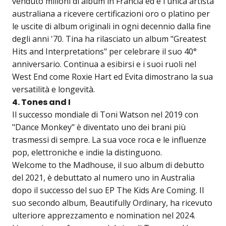
venduto milioni di album in Francia ed è l'unica artista
australiana a ricevere certificazioni oro o platino per
le uscite di album originali in ogni decennio dalla fine
degli anni '70. Tina ha rilasciato un album "Greatest
Hits and Interpretations" per celebrare il suo 40°
anniversario. Continua a esibirsi e i suoi ruoli nel
West End come Roxie Hart ed Evita dimostrano la sua
versatilità e longevità.
4. Tones and I
Il successo mondiale di Toni Watson nel 2019 con
"Dance Monkey" è diventato uno dei brani più
trasmessi di sempre. La sua voce roca e le influenze
pop, elettroniche e indie la distinguono.
Welcome to the Madhouse, il suo album di debutto
del 2021, è debuttato al numero uno in Australia
dopo il successo del suo EP The Kids Are Coming. Il
suo secondo album, Beautifully Ordinary, ha ricevuto
ulteriore apprezzamento e nomination nel 2024.