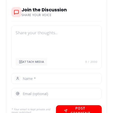
Join the Discussion
SHARE YOUR VOICE
ATTACH MEDIA
0
/ 2000
POST
* Your email is kept private and
never published.