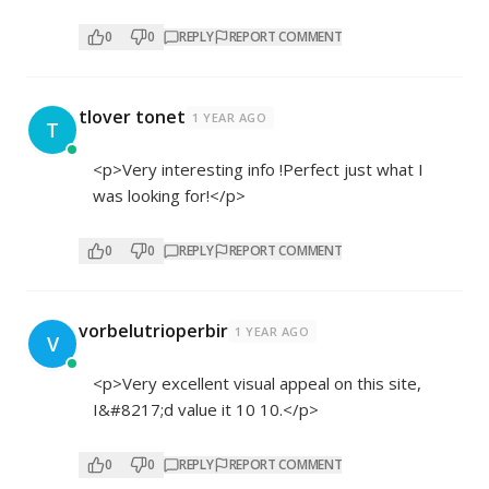
0
0
REPLY
REPORT COMMENT
tlover tonet
1 YEAR AGO
T
<p>Very interesting info !Perfect just what I
was looking for!</p>
0
0
REPLY
REPORT COMMENT
vorbelutrioperbir
1 YEAR AGO
V
<p>Very excellent visual appeal on this site,
I&#8217;d value it 10 10.</p>
0
0
REPLY
REPORT COMMENT