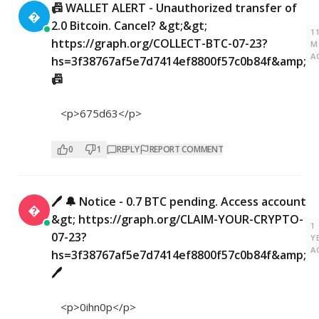
📠 WALLET ALERT - Unauthorized transfer of

2.0 Bitcoin. Cancel? &gt;&gt;
1
https://graph.org/COLLECT-BTC-07-23?
M
A
hs=3f38767af5e7d7414ef8800f57c0b84f&amp;
📠
<p>675d63</p>
0
1
REPLY
REPORT COMMENT
🖊 🔔 Notice - 0.7 BTC pending. Access account

&gt; https://graph.org/CLAIM-YOUR-CRYPTO-
1
07-23?
Y
A
hs=3f38767af5e7d7414ef8800f57c0b84f&amp;
🖊
<p>0ihn0p</p>