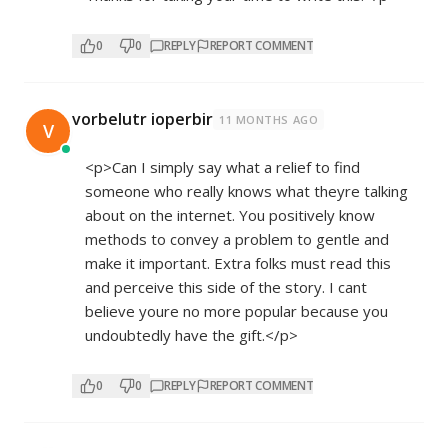
0
0
REPLY
REPORT COMMENT
vorbelutr ioperbir
11 MONTHS AGO
V
<p>Can I simply say what a relief to find
someone who really knows what theyre talking
about on the internet. You positively know
methods to convey a problem to gentle and
make it important. Extra folks must read this
and perceive this side of the story. I cant
believe youre no more popular because you
undoubtedly have the gift.</p>
0
0
REPLY
REPORT COMMENT