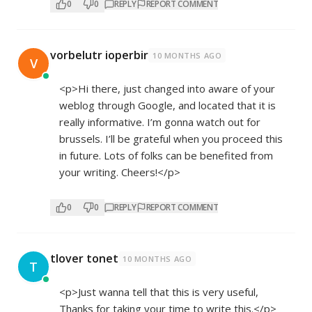
0
0
REPLY
REPORT COMMENT
vorbelutr ioperbir
10 MONTHS AGO
V
<p>Hi there, just changed into aware of your
weblog through Google, and located that it is
really informative. I’m gonna watch out for
brussels. I’ll be grateful when you proceed this
in future. Lots of folks can be benefited from
your writing. Cheers!</p>
0
0
REPLY
REPORT COMMENT
tlover tonet
10 MONTHS AGO
T
<p>Just wanna tell that this is very useful,
Thanks for taking your time to write this.</p>