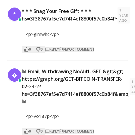
1
* * * Snag Your Free Gift * * *
*
YEAR
hs=3f38767af5e7d7414ef8800f57c0b84f*
AGO
<p>glmwhc</p>
0
0
REPLY
REPORT COMMENT
📊 Email; Withdrawing NoAI41. GET &gt;&gt;

https://graph.org/GET-BITCOIN-TRANSFER-
1
02-23-2?
Y
A
hs=3f38767af5e7d7414ef8800f57c0b84f&amp;
📊
<p>vo187p</p>
0
0
REPLY
REPORT COMMENT