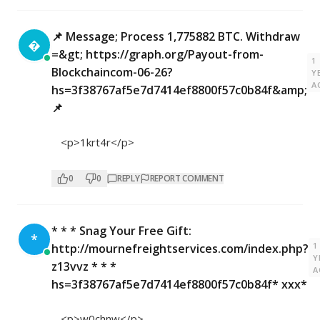
📌 Message; Process 1,775882 BTC. Withdraw

=&gt; https://graph.org/Payout-from-
1
Blockchaincom-06-26?
Y
A
hs=3f38767af5e7d7414ef8800f57c0b84f&amp;
📌
<p>1krt4r</p>
0
0
REPLY
REPORT COMMENT
* * * Snag Your Free Gift:
*
1
http://mournefreightservices.com/index.php?
Y
z13vvz * * *
A
hs=3f38767af5e7d7414ef8800f57c0b84f* ххх*
<p>w0chnw</p>