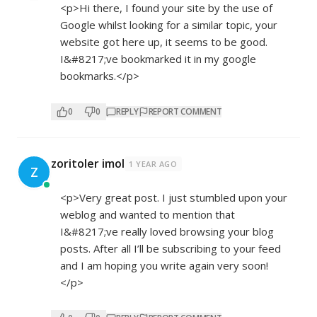
<p>Hi there, I found your site by the use of
Google whilst looking for a similar topic, your
website got here up, it seems to be good.
I&#8217;ve bookmarked it in my google
bookmarks.</p>
0
0
REPLY
REPORT COMMENT
zoritoler imol
1 YEAR AGO
Z
<p>Very great post. I just stumbled upon your
weblog and wanted to mention that
I&#8217;ve really loved browsing your blog
posts. After all I’ll be subscribing to your feed
and I am hoping you write again very soon!
</p>