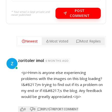
POST
* Your email is kept private and
never published.
COMMENT
Newest
Most Voted
Most Replies
zoritoler imol
6 MONTHS AGO
Z
<p>Hmm is anyone else experiencing
problems with the images on this blog loading?
I&#8217;m trying to find out if its a problem on
my end or if it&#8217;s the blog. Any feedback
would be greatly appreciated.</p>
0
0
REPLY
REPORT COMMENT