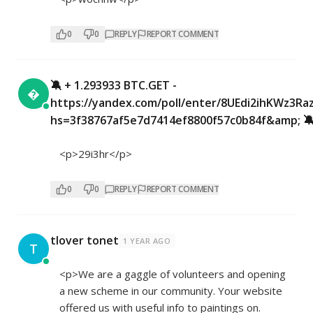
0
0
REPLY
REPORT COMMENT
🔕 + 1.293933 BTC.GET -

https://yandex.com/poll/enter/8UEdi2ihKWz3Ra
hs=3f38767af5e7d7414ef8800f57c0b84f&amp; 
<p>29i3hr</p>
0
0
REPLY
REPORT COMMENT
tlover tonet
1 YEAR AGO
T
<p>We are a gaggle of volunteers and opening
a new scheme in our community. Your website
offered us with useful info to paintings on.