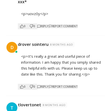
ххх*
<p>uovz0y</p>
0
0
REPLY
REPORT COMMENT
drover sointeru
8 MONTHS AGO
D
<p>It’s really a great and useful piece of
information. I am happy that you simply shared
this helpful info with us. Please keep us up to
date like this. Thank you for sharing.</p>
0
0
REPLY
REPORT COMMENT
tlovertonet
8 MONTHS AGO
T