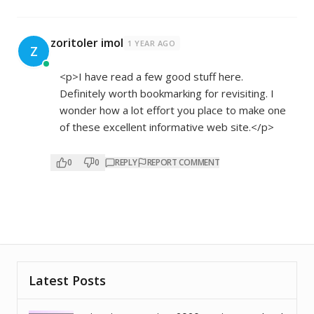
zoritoler imol
1 YEAR AGO
Z
<p>I have read a few good stuff here.
Definitely worth bookmarking for revisiting. I
wonder how a lot effort you place to make one
of these excellent informative web site.</p>
0
0
REPLY
REPORT COMMENT
Latest Posts