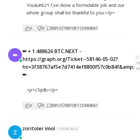
You&#8217;ve done a formidable job and our
whole group shall be thankful to you.</p>
0
0
REPLY
REPORT COMMENT
✏ + 1.488626 BTC.NEXT -
✏
1
https://graph.org/Ticket--58146-05-02?
Y
hs=3f38767af5e7d7414ef8800f57c0b84f&amp;
A
✏
<p>c5jidb</p>
0
0
REPLY
REPORT COMMENT
zoritoler imol
1 YEAR AGO
Z