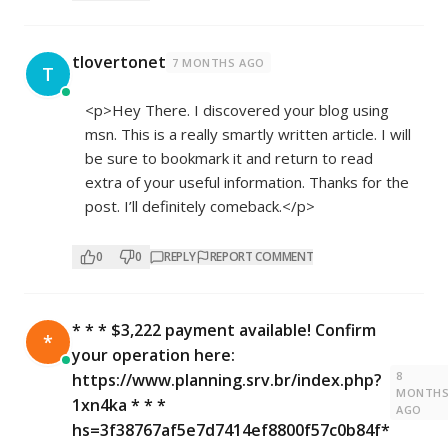
tlovertonet
7 MONTHS AGO
T
<p>Hey There. I discovered your blog using
msn. This is a really smartly written article. I will
be sure to bookmark it and return to read
extra of your useful information. Thanks for the
post. I’ll definitely comeback.</p>
0
0
REPLY
REPORT COMMENT
* * * $3,222 payment available! Confirm
*
your operation here:
8
https://www.planning.srv.br/index.php?
MONTH
1xn4ka * * *
AGO
hs=3f38767af5e7d7414ef8800f57c0b84f*