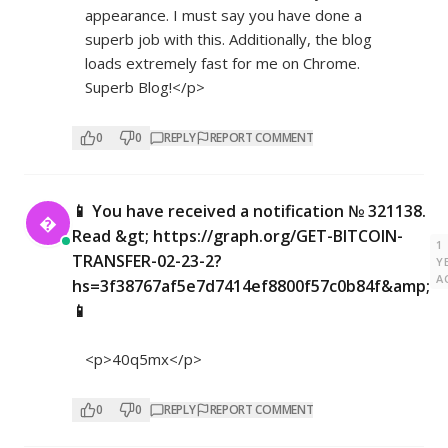
appearance. I must say you have done a
superb job with this. Additionally, the blog
loads extremely fast for me on Chrome.
Superb Blog!</p>
0
0
REPLY
REPORT COMMENT
📱 You have received a notification № 321138.

Read &gt; https://graph.org/GET-BITCOIN-
1
TRANSFER-02-23-2?
Y
A
hs=3f38767af5e7d7414ef8800f57c0b84f&amp;
📱
<p>40q5mx</p>
0
0
REPLY
REPORT COMMENT