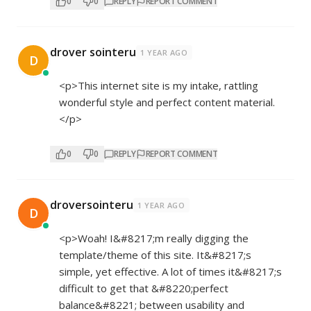
0
0
REPLY
REPORT COMMENT
drover sointeru
1 YEAR AGO
D
<p>This internet site is my intake, rattling
wonderful style and perfect content material.
</p>
0
0
REPLY
REPORT COMMENT
droversointeru
1 YEAR AGO
D
<p>Woah! I&#8217;m really digging the
template/theme of this site. It&#8217;s
simple, yet effective. A lot of times it&#8217;s
difficult to get that &#8220;perfect
balance&#8221; between usability and