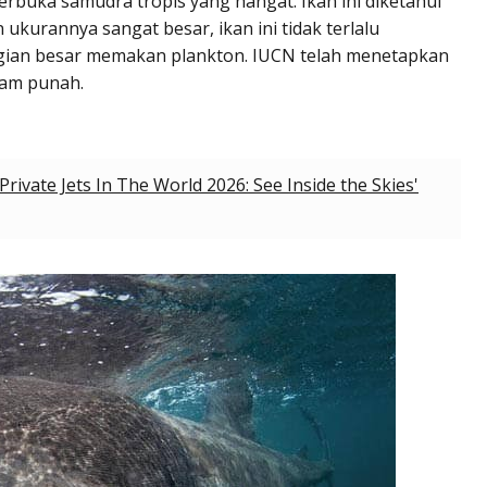
erbuka samudra tropis yang hangat. Ikan ini diketahui
ukurannya sangat besar, ikan ini tidak terlalu
gian besar memakan plankton. IUCN telah menetapkan
cam punah.
rivate Jets In The World 2026: See Inside the Skies'