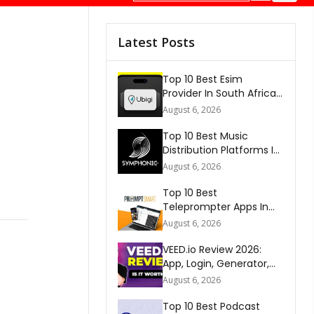
Latest Posts
Top 10 Best Esim
Provider In South Africa
2026
August 6, 2026
Top 10 Best Music
Distribution Platforms In
The World 2026
August 6, 2026
Top 10 Best
Teleprompter Apps In
2026
August 6, 2026
VEED.io Review 2026:
App, Login, Generator,
Download, AI & FAQs
August 6, 2026
Top 10 Best Podcast