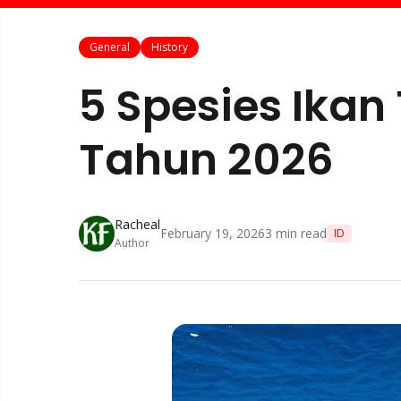
General
History
5 Spesies Ikan
Tahun 2026
Racheal
February 19, 2026
3
min read
ID
Author