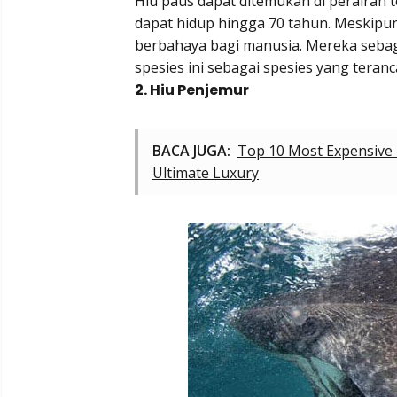
Hiu paus dapat ditemukan di perairan t
dapat hidup hingga 70 tahun. Meskipun 
berbahaya bagi manusia. Mereka seba
spesies ini sebagai spesies yang teran
2. Hiu Penjemur
BACA JUGA:
Top 10 Most Expensive P
Ultimate Luxury