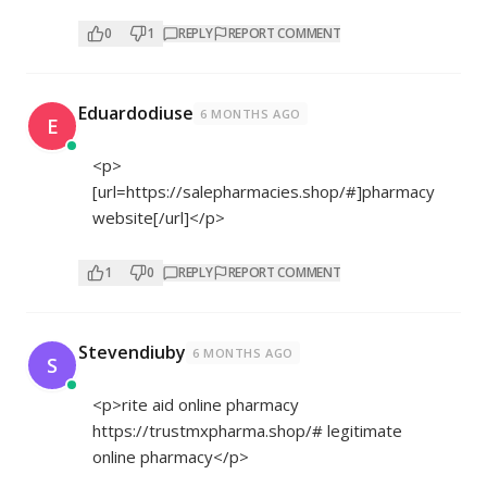
0
1
REPLY
REPORT COMMENT
Eduardodiuse
6 MONTHS AGO
E
<p>
[url=
https://salepharmacies.shop/#]pharmacy
website[/url]</p>
1
0
REPLY
REPORT COMMENT
Stevendiuby
6 MONTHS AGO
S
<p>rite aid online pharmacy
https://trustmxpharma.shop/#
legitimate
online pharmacy</p>