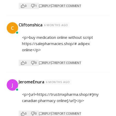
0
1
REPLY
REPORT COMMENT
Cliftonshica
6 MONTHS AGO
C
<p>buy medication online without script
https://salepharmacies.shop/#
adipex
online</p>
0
0
REPLY
REPORT COMMENT
JeromeEnura
6 MONTHS AGO
J
<p>[url=
https://trustmxpharma.shop/#]my
canadian pharmacy online[/url]</p>
0
0
REPLY
REPORT COMMENT