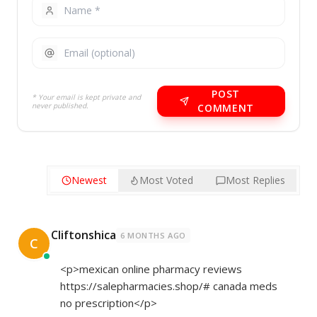
POST
* Your email is kept private and
never published.
COMMENT
Newest
Most Voted
Most Replies
Cliftonshica
6 MONTHS AGO
C
<p>mexican online pharmacy reviews
https://salepharmacies.shop/#
canada meds
no prescription</p>