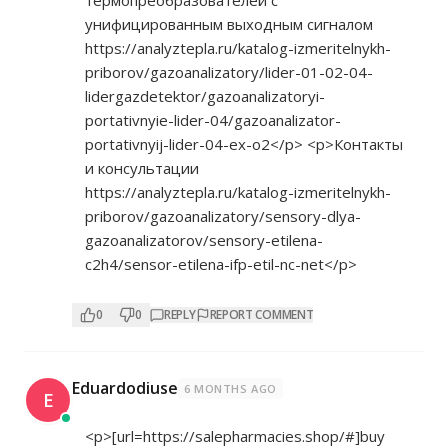
унифицированным выходным сигналом
https://analyztepla.ru/katalog-izmeritelnykh-
priborov/gazoanalizatory/lider-01-02-04-
lidergazdetektor/gazoanalizatoryi-
portativnyie-lider-04/gazoanalizator-
portativnyij-lider-04-ex-o2</p>
<p>Контакты
и консультации
https://analyztepla.ru/katalog-izmeritelnykh-
priborov/gazoanalizatory/sensory-dlya-
gazoanalizatorov/sensory-etilena-
c2h4/sensor-etilena-ifp-etil-nc-net</p>
0
0
REPLY
REPORT COMMENT
Eduardodiuse
6 MONTHS AGO
E
<p>[url=
https://salepharmacies.shop/#]buy