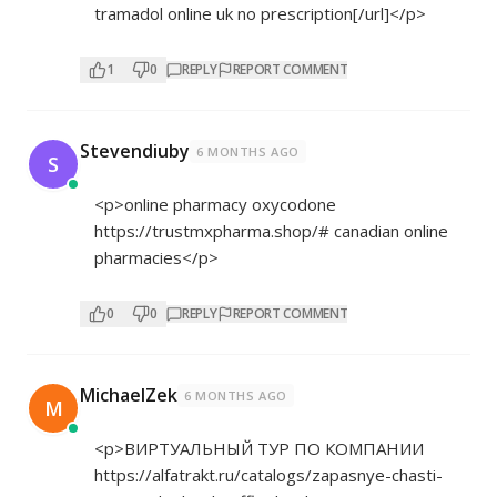
tramadol online uk no prescription[/url]</p>
1
0
REPLY
REPORT COMMENT
Stevendiuby
6 MONTHS AGO
S
<p>online pharmacy oxycodone
https://trustmxpharma.shop/#
canadian online
pharmacies</p>
0
0
REPLY
REPORT COMMENT
MichaelZek
6 MONTHS AGO
M
<p>ВИРТУАЛЬНЫЙ ТУР ПО КОМПАНИИ
https://alfatrakt.ru/catalogs/zapasnye-chasti-