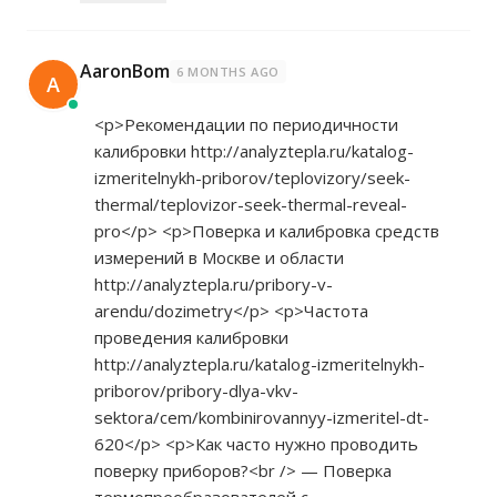
AaronBom
6 MONTHS AGO
A
<p>Рекомендации по периодичности
калибровки
http://analyztepla.ru/katalog-
izmeritelnykh-priborov/teplovizory/seek-
thermal/teplovizor-seek-thermal-reveal-
pro</p>
<p>Поверка и калибровка средств
измерений в Москве и области
http://analyztepla.ru/pribory-v-
arendu/dozimetry</p>
<p>Частота
проведения калибровки
http://analyztepla.ru/katalog-izmeritelnykh-
priborov/pribory-dlya-vkv-
sektora/cem/kombinirovannyy-izmeritel-dt-
620</p>
<p>Как часто нужно проводить
поверку приборов?<br /> — Поверка
термопреобразователей с