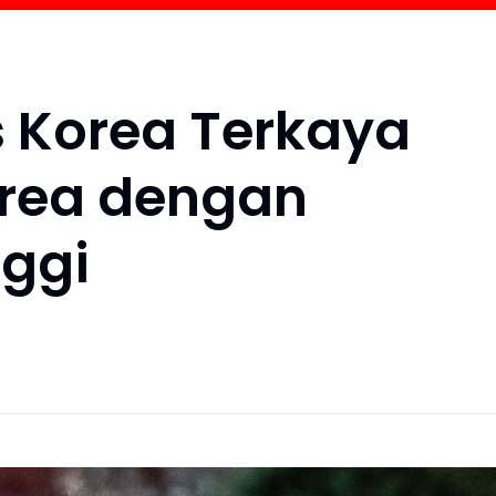
is Korea Terkaya
orea dengan
nggi