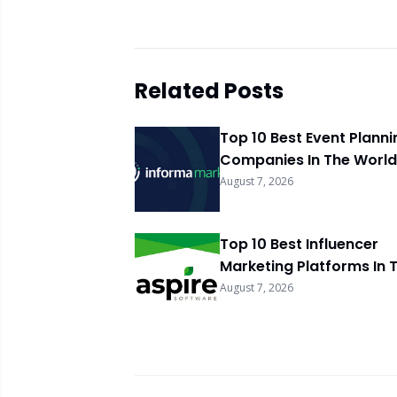
Related Posts
Top 10 Best Event Planni
Companies In The World
August 7, 2026
Top 10 Best Influencer
Marketing Platforms In 
World 2026
August 7, 2026