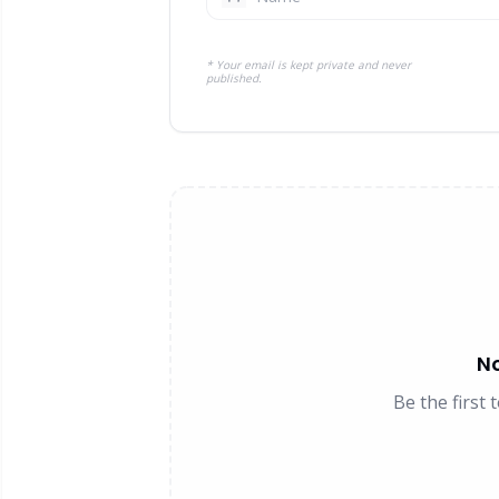
* Your email is kept private and never
published.
N
Be the first