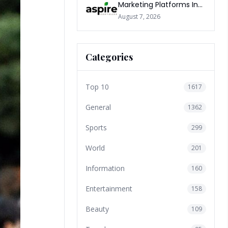
Marketing Platforms In
The World 2026
August 7, 2026
Categories
Top 10
1617
General
1362
Sports
299
World
201
Information
160
Entertainment
158
Beauty
109