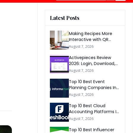
Latest Posts
Making Recipes More
Interactive with QR
Codes
August 7, 2026
Activepieces Review
2026: Login, Download,
AI, Pricing, Automation &
August 7, 2026
FAQs
Top 10 Best Event
Planning Companies In
The World 2026
August 7, 2026
Top 10 Best Cloud
Accounting Platforms In
The World 2026
August 7, 2026
Top 10 Best Influencer