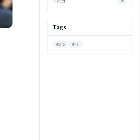
Travel
95
Tags
#
SPS
#
TF